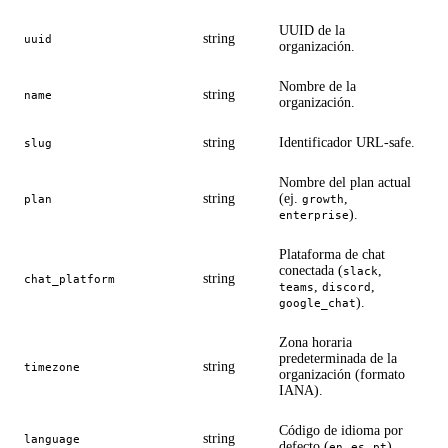
UUID de la
string
uuid
organización.
Nombre de la
string
name
organización.
string
Identificador URL-safe.
slug
Nombre del plan actual
string
(ej.
,
plan
growth
).
enterprise
Plataforma de chat
conectada (
,
slack
string
chat_platform
,
,
teams
discord
).
google_chat
Zona horaria
predeterminada de la
string
timezone
organización (formato
IANA).
Código de idioma por
string
language
defecto (
,
,
).
en
es
pt