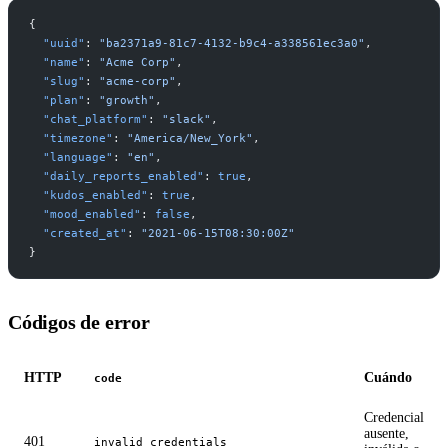
{
  "uuid"
: 
"ba2371a9-81c7-4132-b9c4-a338561ec3a0"
,
  "name"
: 
"Acme Corp"
,
  "slug"
: 
"acme-corp"
,
  "plan"
: 
"growth"
,
  "chat_platform"
: 
"slack"
,
  "timezone"
: 
"America/New_York"
,
  "language"
: 
"en"
,
  "daily_reports_enabled"
: 
true
,
  "kudos_enabled"
: 
true
,
  "mood_enabled"
: 
false
,
  "created_at"
: 
"2021-06-15T08:30:00Z"
}
Códigos de error
HTTP
Cuándo
code
Credencial
ausente,
401
invalid_credentials