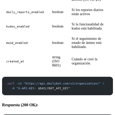
Si los reportes diarios
boolean
daily_reports_enabled
están activos.
Si la funcionalidad de
boolean
kudos_enabled
kudos está habilitada.
Si el seguimiento de
boolean
estado de ánimo está
mood_enabled
habilitado.
string
Cuándo se creó la
(ISO
created_at
organización.
8601)
curl
 -sS
 "https://api.dailybot.com/v1/organization/"
 \
  -H
 "X-API-KEY: 
$DAILYBOT_API_KEY
"
Respuesta (200 OK):