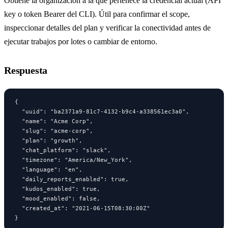
Obtiene la organización a la que pertenece la credencial actual (API
key o token Bearer del CLI). Útil para confirmar el scope,
inspeccionar detalles del plan y verificar la conectividad antes de
ejecutar trabajos por lotes o cambiar de entorno.
Respuesta
{

  "uuid": "ba2371a9-81c7-4132-b9c4-a338561ec3a0",

  "name": "Acme Corp",

  "slug": "acme-corp",

  "plan": "growth",

  "chat_platform": "slack",

  "timezone": "America/New_York",

  "language": "en",

  "daily_reports_enabled": true,

  "kudos_enabled": true,

  "mood_enabled": false,

  "created_at": "2021-06-15T08:30:00Z"

}