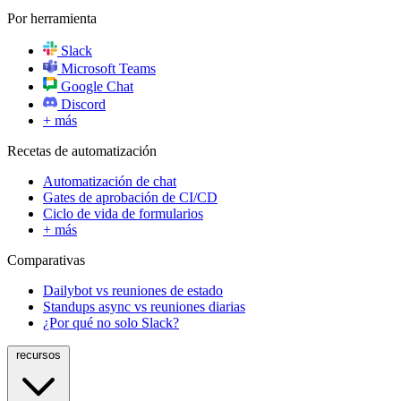
Por herramienta
Slack
Microsoft Teams
Google Chat
Discord
+ más
Recetas de automatización
Automatización de chat
Gates de aprobación de CI/CD
Ciclo de vida de formularios
+ más
Comparativas
Dailybot vs reuniones de estado
Standups async vs reuniones diarias
¿Por qué no solo Slack?
recursos