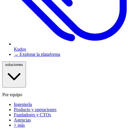
Kudos
→ Explorar la plataforma
soluciones
Por equipo
Ingeniería
Producto y operaciones
Fundadores y CTOs
Agencias
+ más