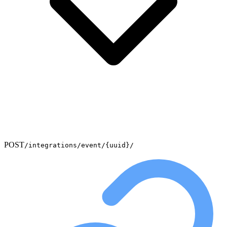
POST
/integrations/event/{uuid}/