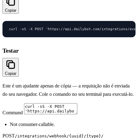
Copiar
curl -sS -X POST 'https://api.dailybot.com/integrations/eve
Testar
Copiar
Este é um ajudante apenas de cópia — a requisição não é enviada
do seu navegador. Cole o comando no seu terminal para executá-lo.
Command
Not consumer-callable.
POST
/integrations/webhook/{uuid}/{type}/