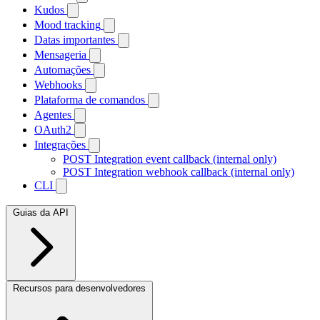
Kudos
Mood tracking
Datas importantes
Mensageria
Automações
Webhooks
Plataforma de comandos
Agentes
OAuth2
Integrações
POST
Integration event callback (internal only)
POST
Integration webhook callback (internal only)
CLI
Guias da API
Recursos para desenvolvedores