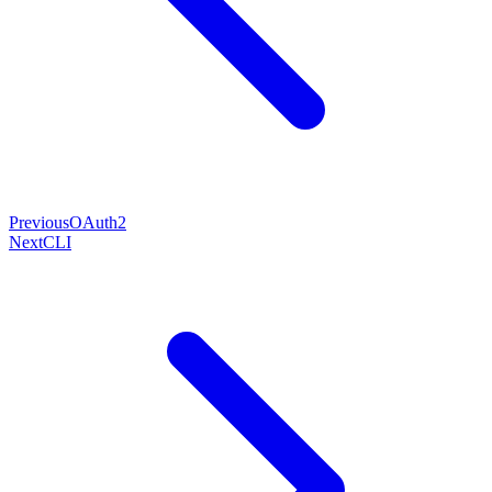
Previous
OAuth2
Next
CLI