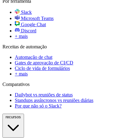
Por ferramenta
Slack
Microsoft Teams
Google Chat
Discord
+ mais
Receitas de automação
Automação de chat
Gates de aprovação de CI/CD
Ciclo de vida de formulários
+ mais
Comparativos
Dailybot vs reuniões de status
Standups assíncronos vs reuniões diárias
Por que não só o Slack?
recursos