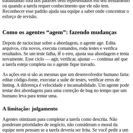
trabalhando fora dos padrões bem representados em seu treinamento
ou quando a tarefa requer conhecimento que ele não tem.
Reconhecer esse padrão ajuda sua equipe a saber onde concentrar o
esforço de revisão.
Como os agentes “agem”: fazendo mudanças
Depois de raciocinar sobre a abordagem, o agente age. Edita
arquivos, cria novos, executa comandos, roda testes e verifica
resultados. Se um teste falha, lê o erro, ajusta sua abordagem e tenta
novamente. Esse ciclo — agir, verificar, ajustar — continua até que
a tarefa esteja completa ou o agente fique travado.
As ações em si são as mesmas que um desenvolvedor humano faria:
editar código-fonte, executar a suíte de testes, verificar erros de
linting. A diferença é velocidade e incansabilidade. Um agente pode
tentar dez abordagens para uma correção de bug no tempo que um
humano leva para tentar uma.
A limitação: julgamento
Agentes otimizam para completar a tarefa como descrita. Não
ponderam prioridades de negócio, não consideram o moral da
equipe nem pensam se a tarefa deveria ser feita. Se você pedir a um