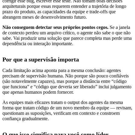
corrigir esse bug, escrever esse teste. Não tomam boas decisões
arquiteturais porque essas requerem entender a trajetória de longo
prazo do produto, as capacidades da equipe e trade-offs que
abrangem meses de desenvolvimento futuro.
Não conseguem detectar seus próprios pontos cegos.
Se a janela
de contexto perdeu um arquivo crítico, o agente não sabe o que não
sabe. Vai produzir uma solução que parece completa mas perde uma
dependência ou interação importante.
Por que a supervisão importa
Cada limitação acima aponta para a mesma conclusão: agentes
precisam de supervisão humana. Não porque são pouco confiáveis
(são notavelmente capazes), mas porque a distância entre “código
que funciona” e “código que deveria ser liberado” inclui julgamento
que apenas humanos podem fornecer.
As equipes mais eficazes tratam o output dos agentes da mesma
forma que tratam código de um novo membro da equipe — revisam,
questionam as suposições, verificam em contexto e constroem
confiança gradualmente.
O que isso significa para você como líder