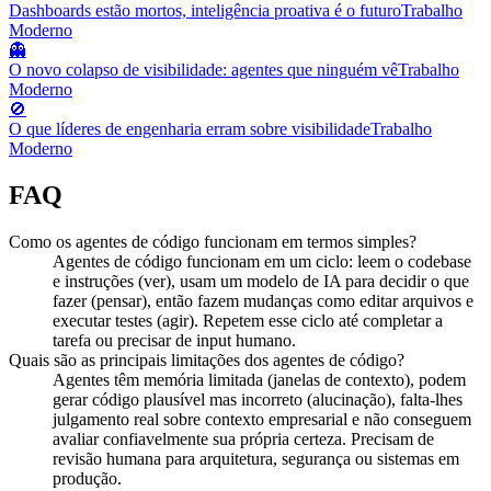
Dashboards estão mortos, inteligência proativa é o futuro
Trabalho
Moderno
👻
O novo colapso de visibilidade: agentes que ninguém vê
Trabalho
Moderno
🚫
O que líderes de engenharia erram sobre visibilidade
Trabalho
Moderno
FAQ
Como os agentes de código funcionam em termos simples?
Agentes de código funcionam em um ciclo: leem o codebase
e instruções (ver), usam um modelo de IA para decidir o que
fazer (pensar), então fazem mudanças como editar arquivos e
executar testes (agir). Repetem esse ciclo até completar a
tarefa ou precisar de input humano.
Quais são as principais limitações dos agentes de código?
Agentes têm memória limitada (janelas de contexto), podem
gerar código plausível mas incorreto (alucinação), falta-lhes
julgamento real sobre contexto empresarial e não conseguem
avaliar confiavelmente sua própria certeza. Precisam de
revisão humana para arquitetura, segurança ou sistemas em
produção.