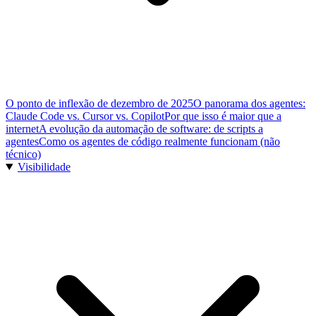
O ponto de inflexão de dezembro de 2025
O panorama dos agentes:
Claude Code vs. Cursor vs. Copilot
Por que isso é maior que a
internet
A evolução da automação de software: de scripts a
agentes
Como os agentes de código realmente funcionam (não
técnico)
Visibilidade