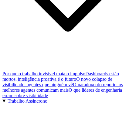
Por que o trabalho invisível mata o impulso
Dashboards estão
mortos, inteligência proativa é o futuro
O novo colapso de
visibilidade: agentes que ninguém vê
O paradoxo do reporte: os
melhores agentes comunicam mais
O que líderes de engenharia
erram sobre visibilidade
Trabalho Assíncrono