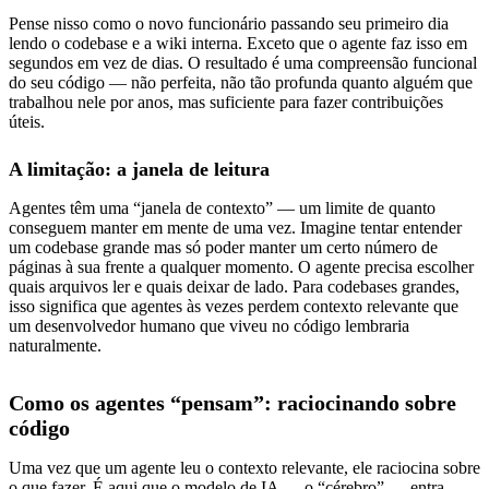
Pense nisso como o novo funcionário passando seu primeiro dia
lendo o codebase e a wiki interna. Exceto que o agente faz isso em
segundos em vez de dias. O resultado é uma compreensão funcional
do seu código — não perfeita, não tão profunda quanto alguém que
trabalhou nele por anos, mas suficiente para fazer contribuições
úteis.
A limitação: a janela de leitura
Agentes têm uma “janela de contexto” — um limite de quanto
conseguem manter em mente de uma vez. Imagine tentar entender
um codebase grande mas só poder manter um certo número de
páginas à sua frente a qualquer momento. O agente precisa escolher
quais arquivos ler e quais deixar de lado. Para codebases grandes,
isso significa que agentes às vezes perdem contexto relevante que
um desenvolvedor humano que viveu no código lembraria
naturalmente.
Como os agentes “pensam”: raciocinando sobre
código
Uma vez que um agente leu o contexto relevante, ele raciocina sobre
o que fazer. É aqui que o modelo de IA — o “cérebro” — entra.