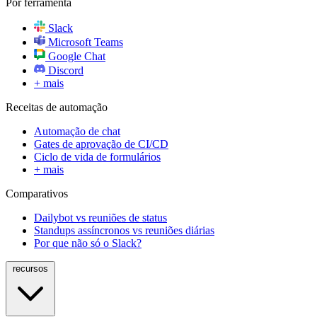
Por ferramenta
Slack
Microsoft Teams
Google Chat
Discord
+ mais
Receitas de automação
Automação de chat
Gates de aprovação de CI/CD
Ciclo de vida de formulários
+ mais
Comparativos
Dailybot vs reuniões de status
Standups assíncronos vs reuniões diárias
Por que não só o Slack?
recursos