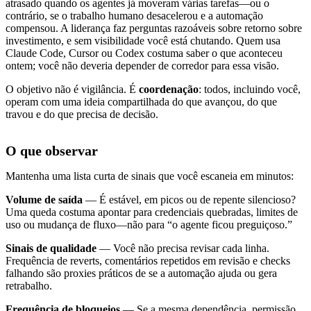
atrasado quando os agentes já moveram várias tarefas—ou o
contrário, se o trabalho humano desacelerou e a automação
compensou. A liderança faz perguntas razoáveis sobre retorno sobre
investimento, e sem visibilidade você está chutando. Quem usa
Claude Code, Cursor ou Codex costuma saber o que aconteceu
ontem; você não deveria depender de corredor para essa visão.
O objetivo não é vigilância. É
coordenação
: todos, incluindo você,
operam com uma ideia compartilhada do que avançou, do que
travou e do que precisa de decisão.
O que observar
Mantenha uma lista curta de sinais que você escaneia em minutos:
Volume de saída
— É estável, em picos ou de repente silencioso?
Uma queda costuma apontar para credenciais quebradas, limites de
uso ou mudança de fluxo—não para “o agente ficou preguiçoso.”
Sinais de qualidade
— Você não precisa revisar cada linha.
Frequência de reverts, comentários repetidos em revisão e checks
falhando são proxies práticos de se a automação ajuda ou gera
retrabalho.
Frequência de bloqueios
— Se a mesma dependência, permissão