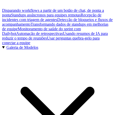
Disparando workflows a partir de um botão de chat, de ponta a
ponta
Standups assíncronos para equipes remotas
Recepção de
incidentes com triagem de agentes
Detecção de bloqueios e fluxos de
acompanhamento
Transformando dados de standups em melhorias
de equipe
Monitoramento de saúde do sprint com
Dailybot
Automação de retrospectivas
Usando resumos de IA para
reduzir o tempo de reuniões
Usar perguntas quebra-gelo para
conectar a equipe
Galeria de Modelos