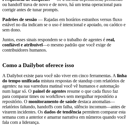
ou handoff trava de novo e de novo, há um tema operacional para
corrigir antes de tunar prompts.
Padrões de sessão
— Rajadas em horários estranhos versus fluxo
estável no dia indicam se o uso é intencional e apoiado, ou caótico e
sem dono.
Juntos, esses sinais respondem se o trabalho de agentes é
real,
confiável e atribuível
—o mesmo padrão que você exige de
contribuidores humanos.
Como a Dailybot oferece isso
A Dailybot existe para você não viver em cinco ferramentas. A
linha
do tempo unificada
mistura respostas de standup com relatórios de
agentes: na sua varredura matinal você vê humanos e automação
num lugar só. O
painel de agentes
resume o que cada fluxo faz
para comparar times ou workflows sem mergulhar repositório a
repositório. O
monitoramento de saúde
destaca anomalias—
relatórios faltando, handoffs com falha, silêncio incomum—antes de
virarem incidentes. Os
dados de tendência
permitem comparar esta
semana com a anterior e amarrar narrativa em números quando você
fala com a liderança.