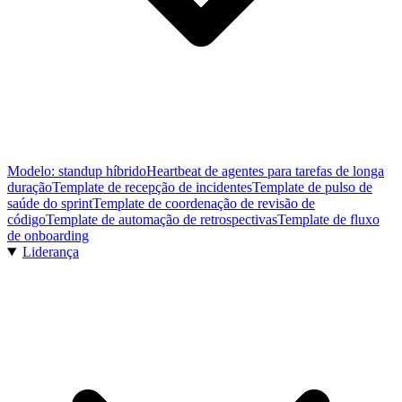
Modelo: standup híbrido
Heartbeat de agentes para tarefas de longa
duração
Template de recepção de incidentes
Template de pulso de
saúde do sprint
Template de coordenação de revisão de
código
Template de automação de retrospectivas
Template de fluxo
de onboarding
Liderança