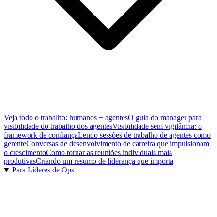
Veja todo o trabalho: humanos + agentes
O guia do manager para
visibilidade do trabalho dos agentes
Visibilidade sem vigilância: o
framework de confiança
Lendo sessões de trabalho de agentes como
gerente
Conversas de desenvolvimento de carreira que impulsionam
o crescimento
Como tornar as reuniões individuais mais
produtivas
Criando um resumo de liderança que importa
Para Líderes de Ops