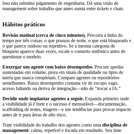
Isso não substitui julgamento de engenharia. Dá uma visão de
management sobre trabalho que antes sumia entre tickets e chats.
Hábitos práticos
Revisão matinal (cerca de cinco minutos).
Percorra a linha do
tempo por três coisas: o que pousou de noite, o que está bloqueado e
o que parece ruidoso ou repetitivo. Se a mesma categoria de
bloqueio aparece duas vezes, escale o conserto sistêmico antes de
questionar o modelo.
Enxergar um agente com baixo desempenho.
Procure quedas
sustentadas em volume, piora em sinais de qualidade ou tipos de
tarefa que nunca completam. Compare agentes ou repositórios
semelhantes. Baixo desempenho costuma vir de escopo vago,
acesso faltando ou deriva de integração—não de “trocar a IA.”
Decidir onde implantar agentes a seguir.
Expanda primeiro onde
a visibilidade já é forte e o sucesso é mensurável—documentação,
scaffolding de testes, triagem—e use tendências para provar impacto
antes de ir para áreas de alto risco.
Trate visibilidade do trabalho dos agentes como uma
disciplina de
management
: calma, repetível e focada em resultado. Seu time