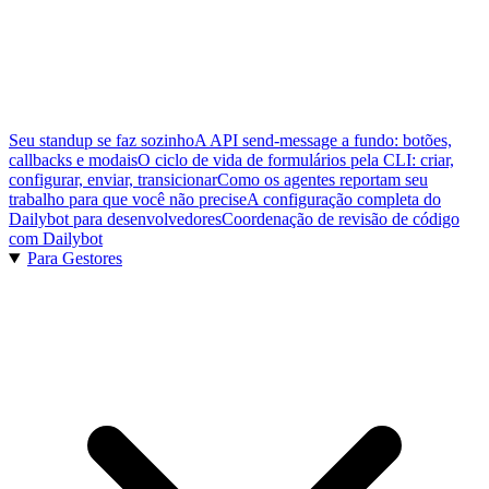
Seu standup se faz sozinho
A API send-message a fundo: botões,
callbacks e modais
O ciclo de vida de formulários pela CLI: criar,
configurar, enviar, transicionar
Como os agentes reportam seu
trabalho para que você não precise
A configuração completa do
Dailybot para desenvolvedores
Coordenação de revisão de código
com Dailybot
Para Gestores