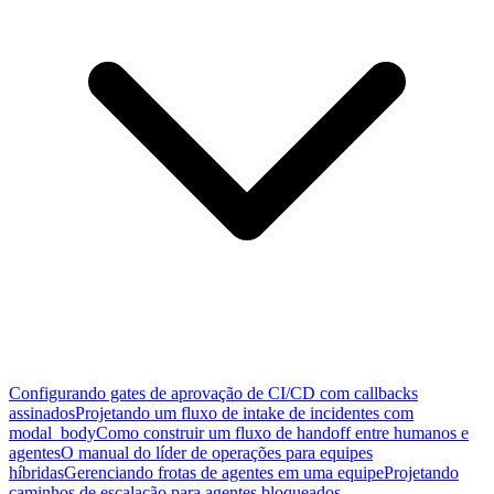
Configurando gates de aprovação de CI/CD com callbacks
assinados
Projetando um fluxo de intake de incidentes com
modal_body
Como construir um fluxo de handoff entre humanos e
agentes
O manual do líder de operações para equipes
híbridas
Gerenciando frotas de agentes em uma equipe
Projetando
caminhos de escalação para agentes bloqueados