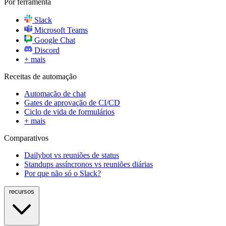
Por ferramenta
Slack
Microsoft Teams
Google Chat
Discord
+ mais
Receitas de automação
Automação de chat
Gates de aprovação de CI/CD
Ciclo de vida de formulários
+ mais
Comparativos
Dailybot vs reuniões de status
Standups assíncronos vs reuniões diárias
Por que não só o Slack?
recursos