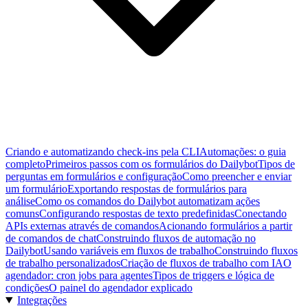
Criando e automatizando check-ins pela CLI
Automações: o guia
completo
Primeiros passos com os formulários do Dailybot
Tipos de
perguntas em formulários e configuração
Como preencher e enviar
um formulário
Exportando respostas de formulários para
análise
Como os comandos do Dailybot automatizam ações
comuns
Configurando respostas de texto predefinidas
Conectando
APIs externas através de comandos
Acionando formulários a partir
de comandos de chat
Construindo fluxos de automação no
Dailybot
Usando variáveis em fluxos de trabalho
Construindo fluxos
de trabalho personalizados
Criação de fluxos de trabalho com IA
O
agendador: cron jobs para agentes
Tipos de triggers e lógica de
condições
O painel do agendador explicado
Integrações