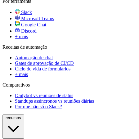
Por ferramenta
Slack
Microsoft Teams
Google Chat
Discord
+ mais
Receitas de automação
Automação de chat
Gates de aprovação de CI/CD
Ciclo de vida de formulários
+ mais
Comparativos
Dailybot vs reuniões de status
Standups assíncronos vs reuniões diárias
Por que não só o Slack?
recursos