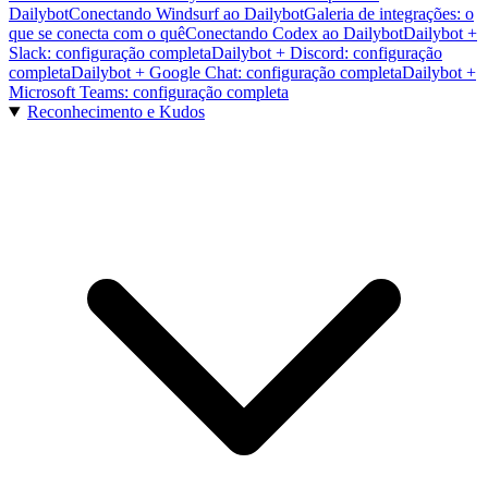
Dailybot
Conectando Windsurf ao Dailybot
Galeria de integrações: o
que se conecta com o quê
Conectando Codex ao Dailybot
Dailybot +
Slack: configuração completa
Dailybot + Discord: configuração
completa
Dailybot + Google Chat: configuração completa
Dailybot +
Microsoft Teams: configuração completa
Reconhecimento e Kudos