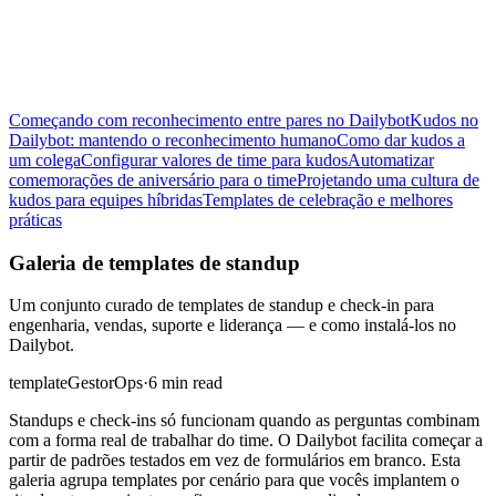
Começando com reconhecimento entre pares no Dailybot
Kudos no
Dailybot: mantendo o reconhecimento humano
Como dar kudos a
um colega
Configurar valores de time para kudos
Automatizar
comemorações de aniversário para o time
Projetando uma cultura de
kudos para equipes híbridas
Templates de celebração e melhores
práticas
Galeria de templates de standup
Um conjunto curado de templates de standup e check-in para
engenharia, vendas, suporte e liderança — e como instalá-los no
Dailybot.
template
Gestor
Ops
·
6 min read
Standups e check-ins só funcionam quando as perguntas combinam
com a forma real de trabalhar do time. O Dailybot facilita começar a
partir de padrões testados em vez de formulários em branco. Esta
galeria agrupa templates por cenário para que vocês implantem o