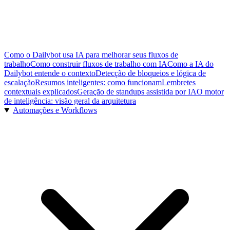
Como o Dailybot usa IA para melhorar seus fluxos de
trabalho
Como construir fluxos de trabalho com IA
Como a IA do
Dailybot entende o contexto
Detecção de bloqueios e lógica de
escalação
Resumos inteligentes: como funcionam
Lembretes
contextuais explicados
Geração de standups assistida por IA
O motor
de inteligência: visão geral da arquitetura
Automações e Workflows