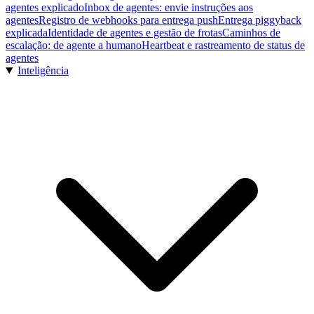
agentes explicado
Inbox de agentes: envie instruções aos
agentes
Registro de webhooks para entrega push
Entrega piggyback
explicada
Identidade de agentes e gestão de frotas
Caminhos de
escalação: de agente a humano
Heartbeat e rastreamento de status de
agentes
Inteligência