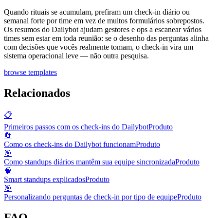
Quando rituais se acumulam, prefiram um check-in diário ou
semanal forte por time em vez de muitos formulários sobrepostos.
Os resumos do Dailybot ajudam gestores e ops a escanear vários
times sem estar em toda reunião: se o desenho das perguntas alinha
com decisões que vocês realmente tomam, o check-in vira um
sistema operacional leve — não outra pesquisa.
browse templates
Relacionados
📋
Primeiros passos com os check-ins do Dailybot
Produto
🔄
Como os check-ins do Dailybot funcionam
Produto
🎯
Como standups diários mantêm sua equipe sincronizada
Produto
🧠
Smart standups explicados
Produto
🎯
Personalizando perguntas de check-in por tipo de equipe
Produto
FAQ