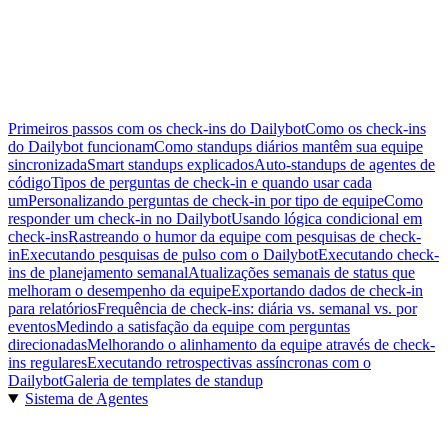
Primeiros passos com os check-ins do Dailybot
Como os check-ins
do Dailybot funcionam
Como standups diários mantêm sua equipe
sincronizada
Smart standups explicados
Auto-standups de agentes de
código
Tipos de perguntas de check-in e quando usar cada
um
Personalizando perguntas de check-in por tipo de equipe
Como
responder um check-in no Dailybot
Usando lógica condicional em
check-ins
Rastreando o humor da equipe com pesquisas de check-
in
Executando pesquisas de pulso com o Dailybot
Executando check-
ins de planejamento semanal
Atualizações semanais de status que
melhoram o desempenho da equipe
Exportando dados de check-in
para relatórios
Frequência de check-ins: diária vs. semanal vs. por
eventos
Medindo a satisfação da equipe com perguntas
direcionadas
Melhorando o alinhamento da equipe através de check-
ins regulares
Executando retrospectivas assíncronas com o
Dailybot
Galeria de templates de standup
Sistema de Agentes