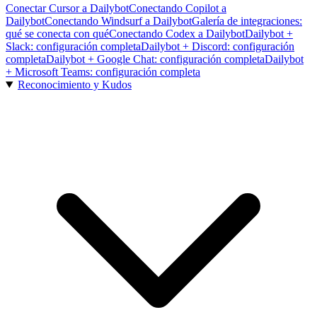
Conectar Cursor a Dailybot
Conectando Copilot a
Dailybot
Conectando Windsurf a Dailybot
Galería de integraciones:
qué se conecta con qué
Conectando Codex a Dailybot
Dailybot +
Slack: configuración completa
Dailybot + Discord: configuración
completa
Dailybot + Google Chat: configuración completa
Dailybot
+ Microsoft Teams: configuración completa
Reconocimiento y Kudos