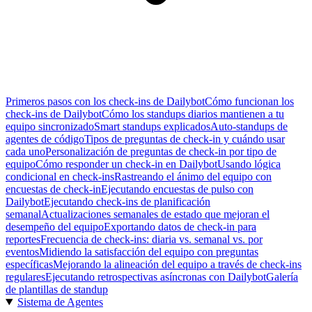
Primeros pasos con los check-ins de Dailybot
Cómo funcionan los
check-ins de Dailybot
Cómo los standups diarios mantienen a tu
equipo sincronizado
Smart standups explicados
Auto-standups de
agentes de código
Tipos de preguntas de check-in y cuándo usar
cada uno
Personalización de preguntas de check-in por tipo de
equipo
Cómo responder un check-in en Dailybot
Usando lógica
condicional en check-ins
Rastreando el ánimo del equipo con
encuestas de check-in
Ejecutando encuestas de pulso con
Dailybot
Ejecutando check-ins de planificación
semanal
Actualizaciones semanales de estado que mejoran el
desempeño del equipo
Exportando datos de check-in para
reportes
Frecuencia de check-ins: diaria vs. semanal vs. por
eventos
Midiendo la satisfacción del equipo con preguntas
específicas
Mejorando la alineación del equipo a través de check-ins
regulares
Ejecutando retrospectivas asíncronas con Dailybot
Galería
de plantillas de standup
Sistema de Agentes