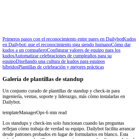
Primeros pasos con el reconocimiento entre pares en Dailybot
Kudos
en Dailybot: que el reconocimiento siga siendo humano
Cómo dar
kudos a un compañero
Configurar valores de equipo para los
kudos
Automatizar celebraciones de cumpleaños para su
equipo
Diseñando una cultura de kudos para equipos
híbridos
Plantillas de celebración y mejores prácticas
Galería de plantillas de standup
Un conjunto curado de plantillas de standup y check-in para
ingeniería, ventas, soporte y liderazgo, más cómo instalarlas en
Dailybot.
template
Manager
Ops
·
6 min read
Los standups y check-ins solo funcionan cuando las preguntas
reflejan cómo trabaja de verdad su equipo. Dailybot facilita arrancar
desde patrones probados en lugar de formularios en blanco. Esta