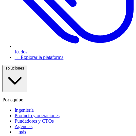
Kudos
→ Explorar la plataforma
soluciones
Por equipo
Ingeniería
Producto y operaciones
Fundadores y CTOs
Agencias
+ más