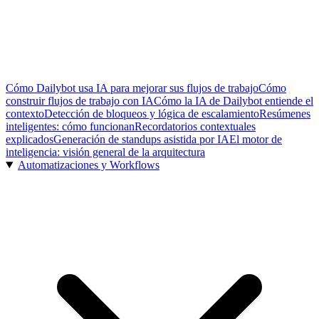
Cómo Dailybot usa IA para mejorar sus flujos de trabajo
Cómo
construir flujos de trabajo con IA
Cómo la IA de Dailybot entiende el
contexto
Detección de bloqueos y lógica de escalamiento
Resúmenes
inteligentes: cómo funcionan
Recordatorios contextuales
explicados
Generación de standups asistida por IA
El motor de
inteligencia: visión general de la arquitectura
Automatizaciones y Workflows