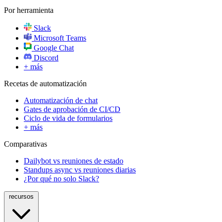
Por herramienta
Slack
Microsoft Teams
Google Chat
Discord
+ más
Recetas de automatización
Automatización de chat
Gates de aprobación de CI/CD
Ciclo de vida de formularios
+ más
Comparativas
Dailybot vs reuniones de estado
Standups async vs reuniones diarias
¿Por qué no solo Slack?
recursos