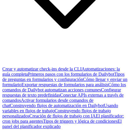
Crear y automatizar check-ins desde la CLI
Automatizaciones: la
guía completa
Primeros pasos con los formularios de Dailybot
Tipos
de preguntas en formularios y configuración
Cómo llenar y enviar un
formulario
Exportar respuestas de formularios para análisis
Cómo los
comandos de Dailybot automatizan acciones comunes
Configurar
respuestas de texto predefinidas
Conectar APIs externas a través de
comandos
Activar formularios desde comandos de
chat
Construyendo flujos de automatización en Dailybot
Usando
variables en flujos de trabajo
Construyendo flujos de trabajo
personalizados
Creación de flujos de trabajo con IA
El planificador:
cron jobs para agentes
Tipos de triggers y lógica de condiciones
El
panel del planificador explicado