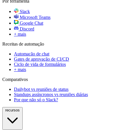
Por ferramenta
Slack
Microsoft Teams
Google Chat
Discord
+ mais
Receitas de automação
Automação de chat
Gates de aprovação de CI/CD
Ciclo de vida de formulários
+ mais
Comparativos
Dailybot vs reuniões de status
Standups assíncronos vs reuniões diárias
Por que não só o Slack?
recursos