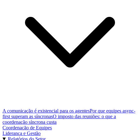
A comunicação é existencial para os agentes
Por que equipes async-
first superam as síncronas
O imposto das reuniões: o que a
coordenação síncrona custa
Coordenação de Equipes
Liderança e Gestão
Relatórios do Setor