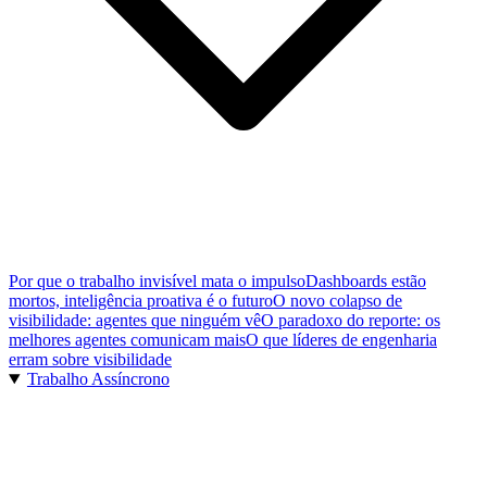
Por que o trabalho invisível mata o impulso
Dashboards estão
mortos, inteligência proativa é o futuro
O novo colapso de
visibilidade: agentes que ninguém vê
O paradoxo do reporte: os
melhores agentes comunicam mais
O que líderes de engenharia
erram sobre visibilidade
Trabalho Assíncrono