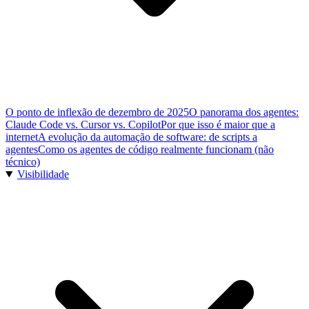
O ponto de inflexão de dezembro de 2025
O panorama dos agentes:
Claude Code vs. Cursor vs. Copilot
Por que isso é maior que a
internet
A evolução da automação de software: de scripts a
agentes
Como os agentes de código realmente funcionam (não
técnico)
Visibilidade