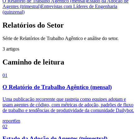
O Relatório de Trabalho Agêntico (mensal)
Estado da Adoção de
Agentes (trimestral)
Entrevistas com Líderes de Engenharia
(quinzenal)
Relatórios do Setor
Série de Relatórios de Trabalho Agêntico e análise do setor.
3 artigos
Caminho de leitura
01
O Relatório de Trabalho Agêntico (mensal)
Uma publicação recorrente que rastreia como equipes adotam e
usam agentes de código, com métricas de adoção, padrões de fluxo
de trabalho e tendências de produtividade da comunidade Dailybot.
report
6m
02
Estado da Adoção de Agentes (trimestral)