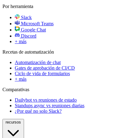
Por herramienta
Slack
Microsoft Teams
Google Chat
Discord
+ más
Recetas de automatización
Automatización de chat
Gates de aprobación de CI/CD
Ciclo de vida de formularios
+ más
Comparativas
Dailybot vs reuniones de estado
Standups async vs reuniones diarias
¿Por qué no solo Slack?
recursos