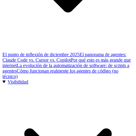
El punto de inflexión de diciembre 2025
El panorama de agentes:
Claude Code vs. Cursor vs. Copilot
Por qué esto es más grande que
internet
La evolución de la automatización de software: de scripts a
agentes
Cómo funcionan realmente los agentes de código (no
técnico)
Visibilidad