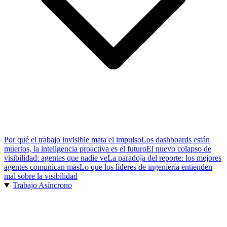
Por qué el trabajo invisible mata el impulso
Los dashboards están
muertos, la inteligencia proactiva es el futuro
El nuevo colapso de
visibilidad: agentes que nadie ve
La paradoja del reporte: los mejores
agentes comunican más
Lo que los líderes de ingeniería entienden
mal sobre la visibilidad
Trabajo Asíncrono