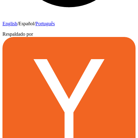
English
/
Español
/
Português
Respaldado por