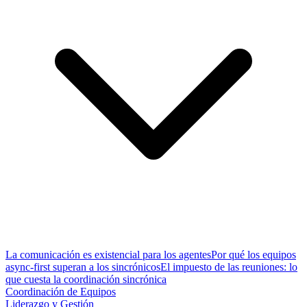
La comunicación es existencial para los agentes
Por qué los equipos
async-first superan a los sincrónicos
El impuesto de las reuniones: lo
que cuesta la coordinación sincrónica
Coordinación de Equipos
Liderazgo y Gestión