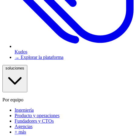
Kudos
→ Explorar la plataforma
soluciones
Por equipo
Ingeniería
Producto y operaciones
Fundadores y CTOs
Agencias
+ más