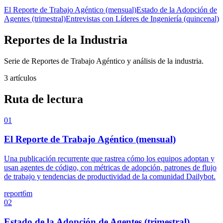
El Reporte de Trabajo Agéntico (mensual)
Estado de la Adopción de
Agentes (trimestral)
Entrevistas con Líderes de Ingeniería (quincenal)
Reportes de la Industria
Serie de Reportes de Trabajo Agéntico y análisis de la industria.
3 artículos
Ruta de lectura
01
El Reporte de Trabajo Agéntico (mensual)
Una publicación recurrente que rastrea cómo los equipos adoptan y
usan agentes de código, con métricas de adopción, patrones de flujo
de trabajo y tendencias de productividad de la comunidad Dailybot.
report
6m
02
Estado de la Adopción de Agentes (trimestral)