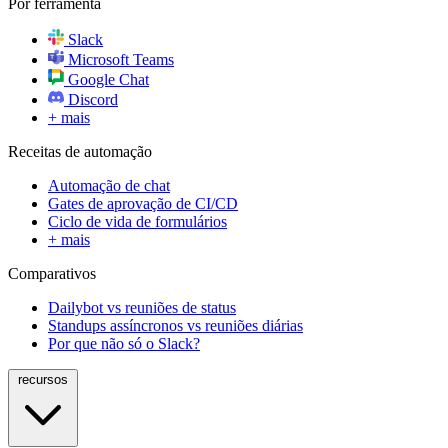
Por ferramenta
Slack
Microsoft Teams
Google Chat
Discord
+ mais
Receitas de automação
Automação de chat
Gates de aprovação de CI/CD
Ciclo de vida de formulários
+ mais
Comparativos
Dailybot vs reuniões de status
Standups assíncronos vs reuniões diárias
Por que não só o Slack?
recursos