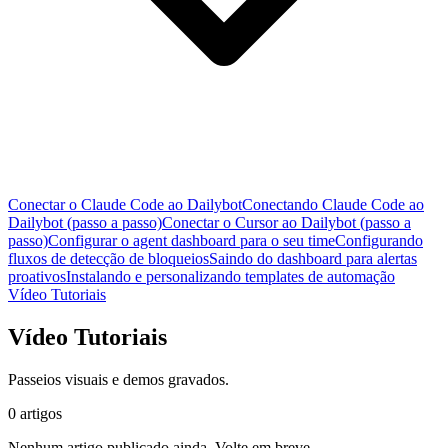
Conectar o Claude Code ao Dailybot
Conectando Claude Code ao
Dailybot (passo a passo)
Conectar o Cursor ao Dailybot (passo a
passo)
Configurar o agent dashboard para o seu time
Configurando
fluxos de detecção de bloqueios
Saindo do dashboard para alertas
proativos
Instalando e personalizando templates de automação
Vídeo Tutoriais
Vídeo Tutoriais
Passeios visuais e demos gravados.
0 artigos
Nenhum artigo publicado ainda. Volte em breve.