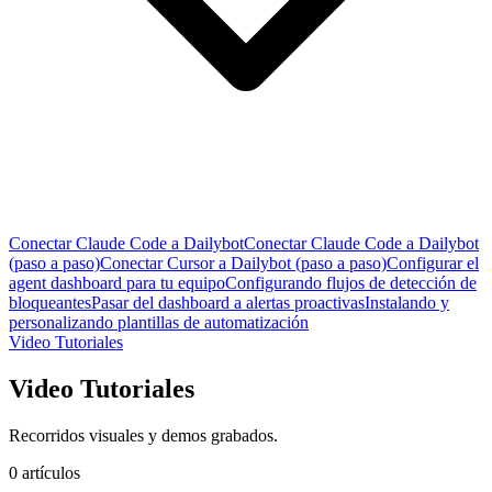
Conectar Claude Code a Dailybot
Conectar Claude Code a Dailybot
(paso a paso)
Conectar Cursor a Dailybot (paso a paso)
Configurar el
agent dashboard para tu equipo
Configurando flujos de detección de
bloqueantes
Pasar del dashboard a alertas proactivas
Instalando y
personalizando plantillas de automatización
Video Tutoriales
Video Tutoriales
Recorridos visuales y demos grabados.
0 artículos