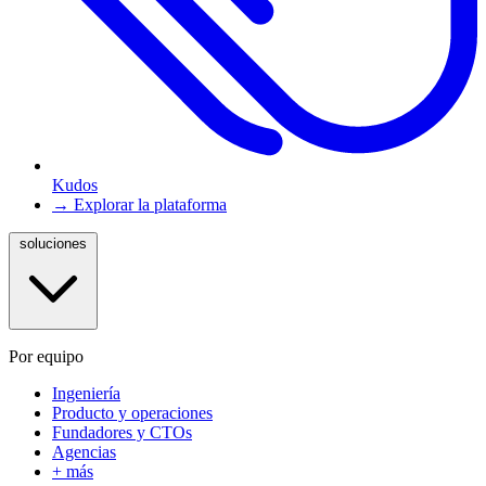
Kudos
→ Explorar la plataforma
soluciones
Por equipo
Ingeniería
Producto y operaciones
Fundadores y CTOs
Agencias
+ más