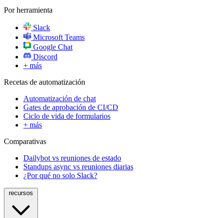
Por herramienta
Slack
Microsoft Teams
Google Chat
Discord
+ más
Recetas de automatización
Automatización de chat
Gates de aprobación de CI/CD
Ciclo de vida de formularios
+ más
Comparativas
Dailybot vs reuniones de estado
Standups async vs reuniones diarias
¿Por qué no solo Slack?
recursos