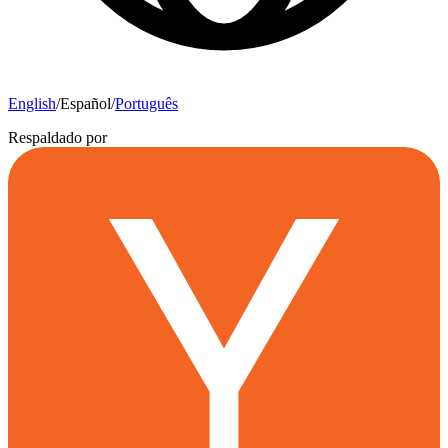
English
/
Español
/
Português
Respaldado por