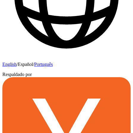
English
/
Español
/
Português
Respaldado por