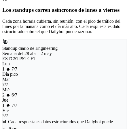
Los standups corren asíncronos de lunes a viernes
Cada zona horaria cubierta, sin reunión, con el pico de tráfico del
lunes por la mañana como el día más alto. Cada respuesta es dato
estructurado sobre el que Dailybot puede razonar.
Standup diario de Engineering
Semana del 28 abr – 2 may
EST
CST
PST
CET
Lun
1 🔥
7/7
Día pico
Mar
7/7
Mié
2 🔥
6/7
Jue
1 🔥
7/7
Vie
5/7
📊
Cada respuesta es datos estructurados que Dailybot puede
analizar