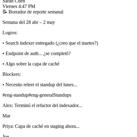
Sarah Chen
Viernes
4:47 PM
📝
Borrador de reporte semanal
Semana del 28 abr – 2 may
Logros:
• Search indexer entregado (¿creo que el martes?)
• Endpoint de auth... ¿se completó?
• Algo sobre la capa de caché
Blockers:
• Necesito releer el standup del lunes...
#eng-standup
#eng-general
Standups
Alex: Terminó el refactor del indexador...
Mar
Priya: Capa de caché en staging ahora...
Jue