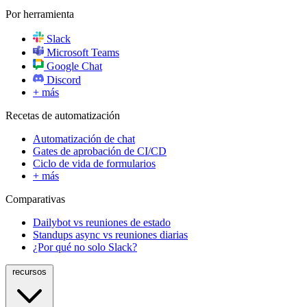
Por herramienta
Slack
Microsoft Teams
Google Chat
Discord
+ más
Recetas de automatización
Automatización de chat
Gates de aprobación de CI/CD
Ciclo de vida de formularios
+ más
Comparativas
Dailybot vs reuniones de estado
Standups async vs reuniones diarias
¿Por qué no solo Slack?
recursos