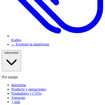
Kudos
→ Explorar la plataforma
soluciones
Por equipo
Ingeniería
Producto y operaciones
Fundadores y CTOs
Agencias
+ más