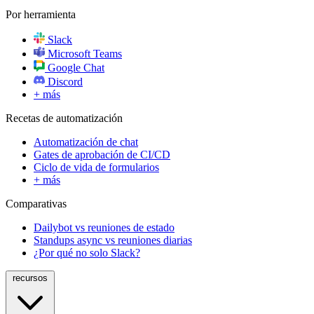
Por herramienta
Slack
Microsoft Teams
Google Chat
Discord
+ más
Recetas de automatización
Automatización de chat
Gates de aprobación de CI/CD
Ciclo de vida de formularios
+ más
Comparativas
Dailybot vs reuniones de estado
Standups async vs reuniones diarias
¿Por qué no solo Slack?
recursos