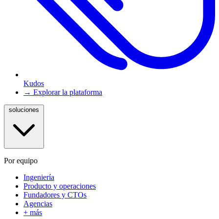
Kudos
→ Explorar la plataforma
soluciones
Por equipo
Ingeniería
Producto y operaciones
Fundadores y CTOs
Agencias
+ más