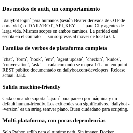
Dos modos de auth, un comportamiento
`dailybot login` para humanos (sesión Bearer derivada de OTP de
corta vida) o `DAILYBOT_API_KEY=…` para CI y agentes de
larga vida. Mismos scopes en ambos caminos. La paridad está
escrita en el contrato — sin sorpresas al mover de local a CI.
Familias de verbos de plataforma completa
`chat`, `form`, `hook`, `env`, `agent update`, `checkin`, `kudos`,
`conversation`, `ask` — cada comando se mapea 1:1 a un endpoint
REST público documentado en dailybot.com/developers. Release
actual: 3.8.0.
Salida machine-friendly
Cada comando soporta `--json` para parseo por máquina y un
default human-friendly. Los exit codes son significativos. `dailybot -
-version` es un string semver plano. Buen ciudadano para scripting.
Multi-plataforma, con pocas dependencias
Solo Python stdlib para el runtime path. Sin imagen Docker