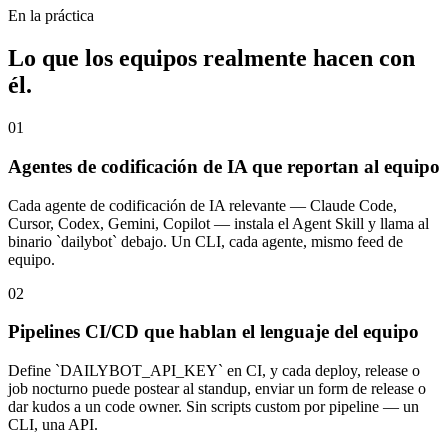
En la práctica
Lo que los equipos realmente hacen con
él.
01
Agentes de codificación de IA que reportan al equipo
Cada agente de codificación de IA relevante — Claude Code,
Cursor, Codex, Gemini, Copilot — instala el Agent Skill y llama al
binario `dailybot` debajo. Un CLI, cada agente, mismo feed de
equipo.
02
Pipelines CI/CD que hablan el lenguaje del equipo
Define `DAILYBOT_API_KEY` en CI, y cada deploy, release o
job nocturno puede postear al standup, enviar un form de release o
dar kudos a un code owner. Sin scripts custom por pipeline — un
CLI, una API.