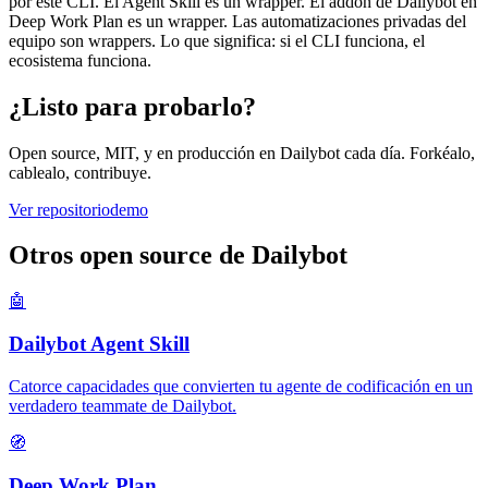
por este CLI. El Agent Skill es un wrapper. El addon de Dailybot en
Deep Work Plan es un wrapper. Las automatizaciones privadas del
equipo son wrappers. Lo que significa: si el CLI funciona, el
ecosistema funciona.
¿Listo para probarlo?
Open source, MIT, y en producción en Dailybot cada día. Forkéalo,
cablealo, contribuye.
Ver repositorio
demo
Otros open source de Dailybot
🤖
Dailybot Agent Skill
Catorce capacidades que convierten tu agente de codificación en un
verdadero teammate de Dailybot.
🧭
Deep Work Plan