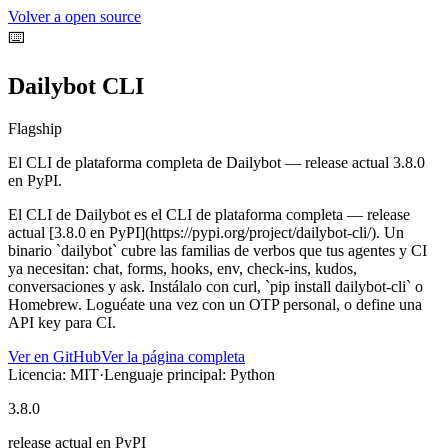
Volver a open source
⌨️
Dailybot CLI
Flagship
El CLI de plataforma completa de Dailybot — release actual 3.8.0
en PyPI.
El CLI de Dailybot es el CLI de plataforma completa — release
actual [3.8.0 en PyPI](https://pypi.org/project/dailybot-cli/). Un
binario `dailybot` cubre las familias de verbos que tus agentes y CI
ya necesitan: chat, forms, hooks, env, check-ins, kudos,
conversaciones y ask. Instálalo con curl, `pip install dailybot-cli` o
Homebrew. Loguéate una vez con un OTP personal, o define una
API key para CI.
Ver en GitHub
Ver la página completa
Licencia: MIT
·
Lenguaje principal: Python
3.8.0
release actual en PyPI