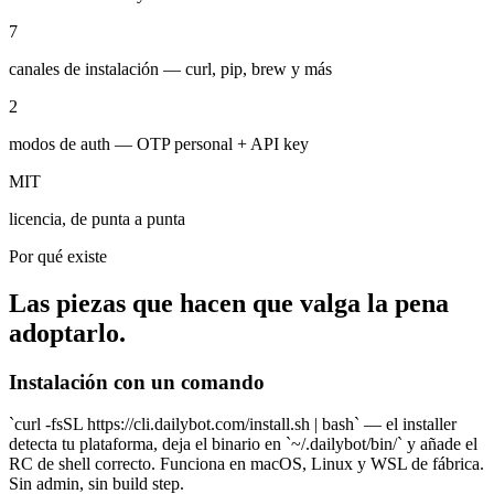
7
canales de instalación — curl, pip, brew y más
2
modos de auth — OTP personal + API key
MIT
licencia, de punta a punta
Por qué existe
Las piezas que hacen que valga la pena
adoptarlo.
Instalación con un comando
`curl -fsSL https://cli.dailybot.com/install.sh | bash` — el installer
detecta tu plataforma, deja el binario en `~/.dailybot/bin/` y añade el
RC de shell correcto. Funciona en macOS, Linux y WSL de fábrica.
Sin admin, sin build step.