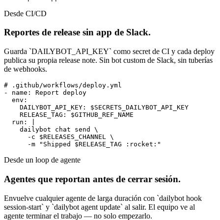
Desde CI/CD
Reportes de release sin app de Slack.
Guarda `DAILYBOT_API_KEY` como secret de CI y cada deploy
publica su propia release note. Sin bot custom de Slack, sin tuberías
de webhooks.
# .github/workflows/deploy.yml

- name: Report deploy

  env:

    DAILYBOT_API_KEY: $SECRETS_DAILYBOT_API_KEY

    RELEASE_TAG: $GITHUB_REF_NAME

  run: |

    dailybot chat send \

      -c $RELEASES_CHANNEL \

      -m "Shipped $RELEASE_TAG :rocket:"
Desde un loop de agente
Agentes que reportan antes de cerrar sesión.
Envuelve cualquier agente de larga duración con `dailybot hook
session-start` y `dailybot agent update` al salir. El equipo ve al
agente terminar el trabajo — no solo empezarlo.