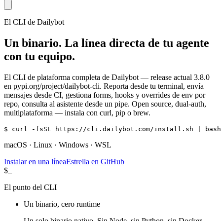
El CLI de Dailybot
Un binario. La línea directa de tu agente
con tu equipo.
El CLI de plataforma completa de Dailybot — release actual 3.8.0
en pypi.org/project/dailybot-cli. Reporta desde tu terminal, envía
mensajes desde CI, gestiona forms, hooks y overrides de env por
repo, consulta al asistente desde un pipe. Open source, dual-auth,
multiplataforma — instala con curl, pip o brew.
$ curl -fsSL https://cli.dailybot.com/install.sh | bash
macOS · Linux · Windows · WSL
Instalar en una línea
Estrella en GitHub
$_
El punto del CLI
Un binario, cero runtime
Un solo binario nativo. Sin Node, sin Python, sin Docker.