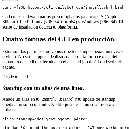
curl -fsSL https://cli.dailybot.com/install.sh | bash
Cada release lleva binarios pre-compilados para macOS (Apple
Silicon + Intel), Linux (x86_64 + arm64) y Windows (x86_64). El
script de instalación detecta tu plataforma.
Cuatro formas del CLI en producción.
Estos son los patrones que vemos que los equipos pegan una vez y
olvidan. No son snippets idealizados — son la forma exacta del
comando de shell que termina en el alias, el job de CI o el script del
agente.
Desde tu shell
Standup con un alias de una línea.
Añade un alias en tu `.zshrc` / `.bashrc` y tu update de standup
queda a un solo comando. No bloqueante — no se atraviesa al
trabajo.
alias standup='dailybot agent update'

standup "Shipped the auth refactor — JWT now works acro