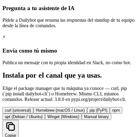
Pregunta a tu asistente de IA
Pídele a Dailybot que resuma las respuestas del standup de tu equipo
desde la línea de comandos.
⚡
Envía como tú mismo
Publica un mensaje con tu propia identidad en Slack, no como bot.
Instala por el canal que ya usas.
Elige el package manager que tu máquina ya conoce — curl, pip
(`pip install dailybot-cli`) o Homebrew. Mismo CLI, mismos
comandos. Release actual: 3.8.0 en pypi.org/project/dailybot-cli.
curl (universal)
Homebrew (macOS / Linux)
pip (PyPI)
npm
apt (Debian / Ubuntu)
Winget (Windows)
Manual binary
Copiar