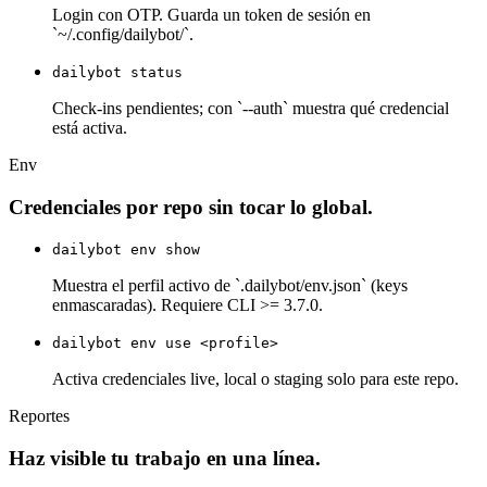
Login con OTP. Guarda un token de sesión en
`~/.config/dailybot/`.
dailybot status
Check-ins pendientes; con `--auth` muestra qué credencial
está activa.
Env
Credenciales por repo sin tocar lo global.
dailybot env show
Muestra el perfil activo de `.dailybot/env.json` (keys
enmascaradas). Requiere CLI >= 3.7.0.
dailybot env use <profile>
Activa credenciales live, local o staging solo para este repo.
Reportes
Haz visible tu trabajo en una línea.