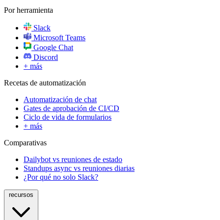
Por herramienta
Slack
Microsoft Teams
Google Chat
Discord
+ más
Recetas de automatización
Automatización de chat
Gates de aprobación de CI/CD
Ciclo de vida de formularios
+ más
Comparativas
Dailybot vs reuniones de estado
Standups async vs reuniones diarias
¿Por qué no solo Slack?
recursos