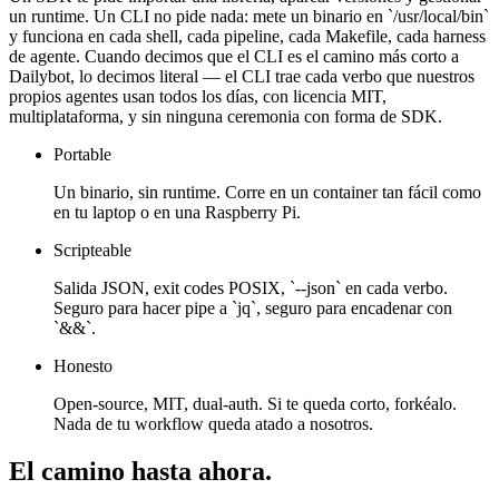
un runtime. Un CLI no pide nada: mete un binario en `/usr/local/bin`
y funciona en cada shell, cada pipeline, cada Makefile, cada harness
de agente. Cuando decimos que el CLI es el camino más corto a
Dailybot, lo decimos literal — el CLI trae cada verbo que nuestros
propios agentes usan todos los días, con licencia MIT,
multiplataforma, y sin ninguna ceremonia con forma de SDK.
Portable
Un binario, sin runtime. Corre en un container tan fácil como
en tu laptop o en una Raspberry Pi.
Scripteable
Salida JSON, exit codes POSIX, `--json` en cada verbo.
Seguro para hacer pipe a `jq`, seguro para encadenar con
`&&`.
Honesto
Open-source, MIT, dual-auth. Si te queda corto, forkéalo.
Nada de tu workflow queda atado a nosotros.
El camino hasta ahora.