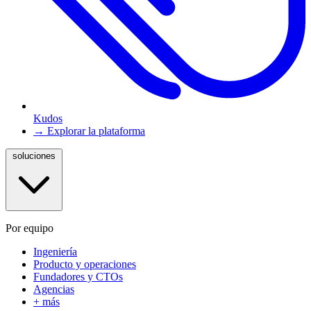
Kudos
→ Explorar la plataforma
soluciones
Por equipo
Ingeniería
Producto y operaciones
Fundadores y CTOs
Agencias
+ más