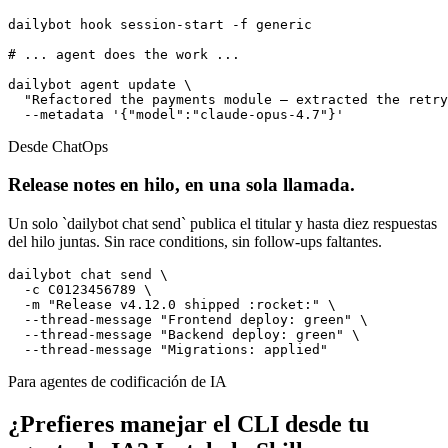
dailybot hook session-start -f generic

# ... agent does the work ...

dailybot agent update \

  "Refactored the payments module — extracted the retry
  --metadata '{"model":"claude-opus-4.7"}'
Desde ChatOps
Release notes en hilo, en una sola llamada.
Un solo `dailybot chat send` publica el titular y hasta diez respuestas
del hilo juntas. Sin race conditions, sin follow-ups faltantes.
dailybot chat send \

  -c C0123456789 \

  -m "Release v4.12.0 shipped :rocket:" \

  --thread-message "Frontend deploy: green" \

  --thread-message "Backend deploy: green" \

  --thread-message "Migrations: applied"
Para agentes de codificación de IA
¿Prefieres manejar el CLI desde tu