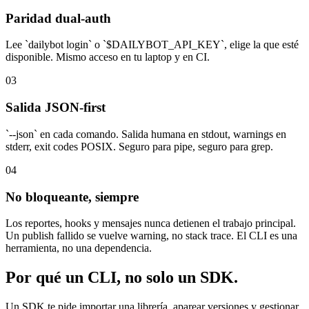
Paridad dual-auth
Lee `dailybot login` o `$DAILYBOT_API_KEY`, elige la que esté
disponible. Mismo acceso en tu laptop y en CI.
03
Salida JSON-first
`--json` en cada comando. Salida humana en stdout, warnings en
stderr, exit codes POSIX. Seguro para pipe, seguro para grep.
04
No bloqueante, siempre
Los reportes, hooks y mensajes nunca detienen el trabajo principal.
Un publish fallido se vuelve warning, no stack trace. El CLI es una
herramienta, no una dependencia.
Por qué un CLI, no solo un SDK.
Un SDK te pide importar una librería, aparear versiones y gestionar