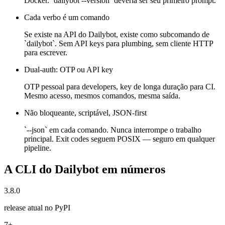
Docker. `dailybot --version` deveria ser seu primeiro prompt.
Cada verbo é um comando
Se existe na API do Dailybot, existe como subcomando de
`dailybot`. Sem API keys para plumbing, sem cliente HTTP
para escrever.
Dual-auth: OTP ou API key
OTP pessoal para developers, key de longa duração para CI.
Mesmo acesso, mesmos comandos, mesma saída.
Não bloqueante, scriptável, JSON-first
`--json` em cada comando. Nunca interrompe o trabalho
principal. Exit codes seguem POSIX — seguro em qualquer
pipeline.
A CLI do Dailybot em números
3.8.0
release atual no PyPI
7+