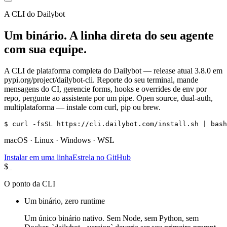
A CLI do Dailybot
Um binário. A linha direta do seu agente
com sua equipe.
A CLI de plataforma completa do Dailybot — release atual 3.8.0 em
pypi.org/project/dailybot-cli. Reporte do seu terminal, mande
mensagens do CI, gerencie forms, hooks e overrides de env por
repo, pergunte ao assistente por um pipe. Open source, dual-auth,
multiplataforma — instale com curl, pip ou brew.
$ curl -fsSL https://cli.dailybot.com/install.sh | bash
macOS · Linux · Windows · WSL
Instalar em uma linha
Estrela no GitHub
$_
O ponto da CLI
Um binário, zero runtime
Um único binário nativo. Sem Node, sem Python, sem