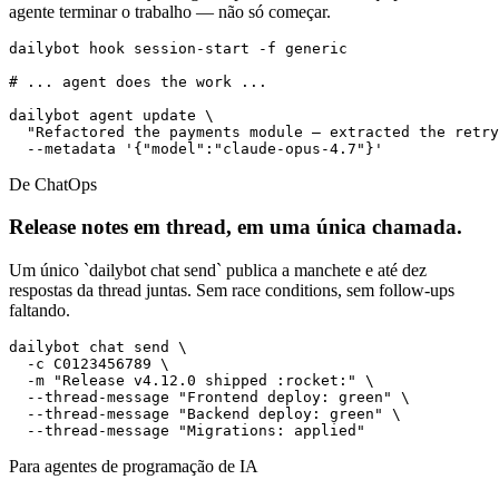
agente terminar o trabalho — não só começar.
dailybot hook session-start -f generic

# ... agent does the work ...

dailybot agent update \

  "Refactored the payments module — extracted the retry
  --metadata '{"model":"claude-opus-4.7"}'
De ChatOps
Release notes em thread, em uma única chamada.
Um único `dailybot chat send` publica a manchete e até dez
respostas da thread juntas. Sem race conditions, sem follow-ups
faltando.
dailybot chat send \

  -c C0123456789 \

  -m "Release v4.12.0 shipped :rocket:" \

  --thread-message "Frontend deploy: green" \

  --thread-message "Backend deploy: green" \

  --thread-message "Migrations: applied"
Para agentes de programação de IA