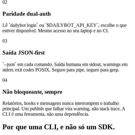
02
Paridade dual-auth
Lê `dailybot login` ou `$DAILYBOT_API_KEY`, escolhe o que
estiver disponível. Mesmo acesso no seu laptop e no CI.
03
Saída JSON-first
`--json` em cada comando. Saída humana em stdout, warnings em
stderr, exit codes POSIX. Seguro para pipe, seguro para grep.
04
Não bloqueante, sempre
Relatórios, hooks e mensagens nunca interrompem o trabalho
principal. Um publish que falhar vira warning, não stack trace. A
CLI é uma ferramenta, não uma dependência.
Por que uma CLI, e não só um SDK.