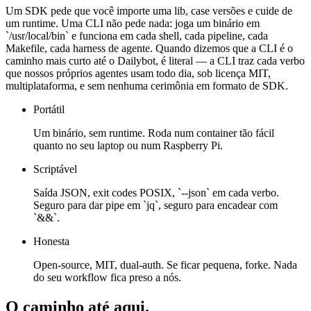
Um SDK pede que você importe uma lib, case versões e cuide de
um runtime. Uma CLI não pede nada: joga um binário em
`/usr/local/bin` e funciona em cada shell, cada pipeline, cada
Makefile, cada harness de agente. Quando dizemos que a CLI é o
caminho mais curto até o Dailybot, é literal — a CLI traz cada verbo
que nossos próprios agentes usam todo dia, sob licença MIT,
multiplataforma, e sem nenhuma cerimônia em formato de SDK.
Portátil
Um binário, sem runtime. Roda num container tão fácil
quanto no seu laptop ou num Raspberry Pi.
Scriptável
Saída JSON, exit codes POSIX, `--json` em cada verbo.
Seguro para dar pipe em `jq`, seguro para encadear com
`&&`.
Honesta
Open-source, MIT, dual-auth. Se ficar pequena, forke. Nada
do seu workflow fica preso a nós.
O caminho até aqui.