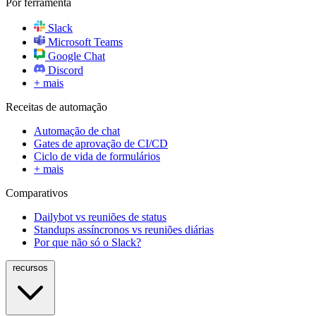
Por ferramenta
Slack
Microsoft Teams
Google Chat
Discord
+ mais
Receitas de automação
Automação de chat
Gates de aprovação de CI/CD
Ciclo de vida de formulários
+ mais
Comparativos
Dailybot vs reuniões de status
Standups assíncronos vs reuniões diárias
Por que não só o Slack?
recursos