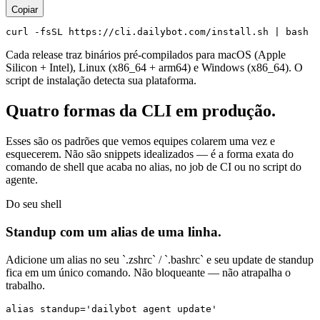
Copiar
curl -fsSL https://cli.dailybot.com/install.sh | bash
Cada release traz binários pré-compilados para macOS (Apple
Silicon + Intel), Linux (x86_64 + arm64) e Windows (x86_64). O
script de instalação detecta sua plataforma.
Quatro formas da CLI em produção.
Esses são os padrões que vemos equipes colarem uma vez e
esquecerem. Não são snippets idealizados — é a forma exata do
comando de shell que acaba no alias, no job de CI ou no script do
agente.
Do seu shell
Standup com um alias de uma linha.
Adicione um alias no seu `.zshrc` / `.bashrc` e seu update de standup
fica em um único comando. Não bloqueante — não atrapalha o
trabalho.
alias standup='dailybot agent update'
