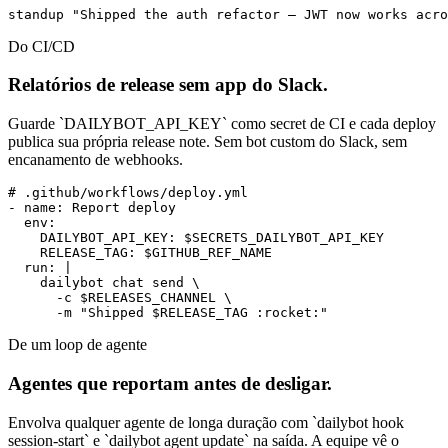
standup "Shipped the auth refactor — JWT now works acro
Do CI/CD
Relatórios de release sem app do Slack.
Guarde `DAILYBOT_API_KEY` como secret de CI e cada deploy
publica sua própria release note. Sem bot custom do Slack, sem
encanamento de webhooks.
# .github/workflows/deploy.yml

- name: Report deploy

  env:

    DAILYBOT_API_KEY: $SECRETS_DAILYBOT_API_KEY

    RELEASE_TAG: $GITHUB_REF_NAME

  run: |

    dailybot chat send \

      -c $RELEASES_CHANNEL \

      -m "Shipped $RELEASE_TAG :rocket:"
De um loop de agente
Agentes que reportam antes de desligar.
Envolva qualquer agente de longa duração com `dailybot hook
session-start` e `dailybot agent update` na saída. A equipe vê o