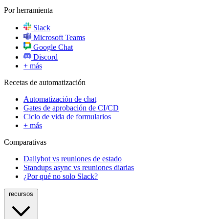
Por herramienta
Slack
Microsoft Teams
Google Chat
Discord
+ más
Recetas de automatización
Automatización de chat
Gates de aprobación de CI/CD
Ciclo de vida de formularios
+ más
Comparativas
Dailybot vs reuniones de estado
Standups async vs reuniones diarias
¿Por qué no solo Slack?
recursos