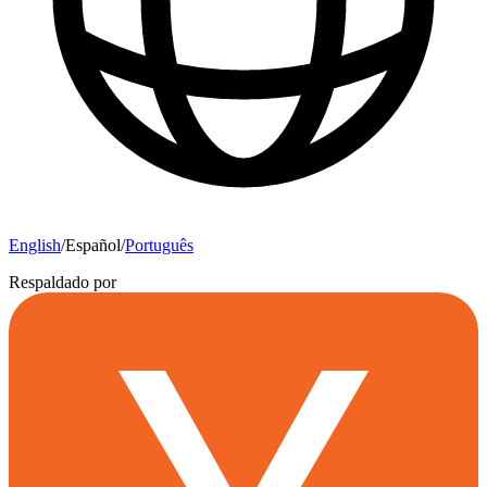
English
/
Español
/
Português
Respaldado por