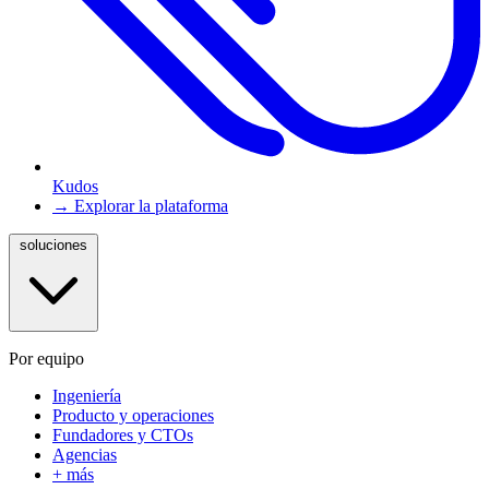
Kudos
→ Explorar la plataforma
soluciones
Por equipo
Ingeniería
Producto y operaciones
Fundadores y CTOs
Agencias
+ más