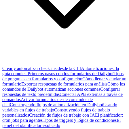
Crear y automatizar check-ins desde la CLI
Automatizaciones: la
guía completa
Primeros pasos con los formularios de Dailybot
Tipos
de preguntas en formularios y configuración
Cómo llenar y enviar un
formulario
Exportar respuestas de formularios para análisis
Cómo los
comandos de Dailybot automatizan acciones comunes
Configurar
respuestas de texto predefinidas
Conectar APIs externas a través de
comandos
Activar formularios desde comandos de
chat
Construyendo flujos de automatización en Dailybot
Usando
variables en flujos de trabajo
Construyendo flujos de trabajo
personalizados
Creación de flujos de trabajo con IA
El planificador:
cron jobs para agentes
Tipos de triggers y lógica de condiciones
El
panel del planificador explicado