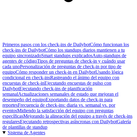
Primeros pasos con los check-ins de Dailybot
Cómo funcionan los
check-ins de Dailybot
Cómo los standups diarios mantienen a tu
equipo sincronizado
Smart standups explicados
Auto-standups de
agentes de código
Tipos de preguntas de check-in y cuándo usar
cada uno
Personalización de preguntas de check-in por tipo de
equipo
Cómo responder un check-in en Dailybot
Usando lógica
condicional en check-ins
Rastreando el ánimo del equipo con
encuestas de check-in
Ejecutando encuestas de pulso con
Dailybot
Ejecutando check-ins de planificación
semanal
Actualizaciones semanales de estado que mejoran el
desempeño del equipo
Exportando datos de check-in para
reportes
Frecuencia de check-ins: diaria vs. semanal vs. por
eventos
Midiendo la satisfacción del equipo con preguntas
específicas
Mejorando la alineación del equipo a través de check-ins
regulares
Ejecutando retrospectivas asíncronas con Dailybot
Galería
de plantillas de standup
Sistema de Agentes