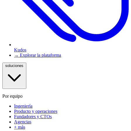
Kudos
→ Explorar la plataforma
soluciones
Por equipo
Ingeniería
Producto y operaciones
Fundadores y CTOs
Agencias
+ más