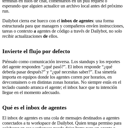
terminas en hilos de chat, comentarios en un pull request o
esperando que alguien actualice un archivo local antes del próximo
run.
Dailybot cierra ese hueco con el
inbox de agentes
: una forma
estructurada para que managers y compañeros envíen instrucciones,
tareas o contexto
a
agentes de código a través de Dailybot, no solo
recibir actualizaciones
de
ellos.
Invierte el flujo por defecto
Piénsalo como comunicación inversa. Los standups y los reportes
del agente responden “¿qué pasó?”. El inbox responde “¿qué
debería pasar después?” y “¿qué necesitas saber?”. Esa simetría
importa en equipos donde los agentes corren por horarios, en
devcontainers o en distintas zonas horarias. No siempre estás en el
teclado cuando arranca el agente; el inbox hace que tu intención
llegue en el momento adecuado.
Qué es el inbox de agentes
El inbox de agentes es una cola de mensajes destinados a agentes
conectados a tu workspace de Dailybot. Quien tenga permiso para