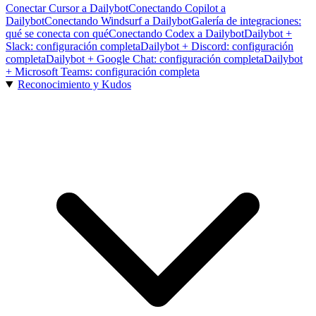
Conectar Cursor a Dailybot
Conectando Copilot a
Dailybot
Conectando Windsurf a Dailybot
Galería de integraciones:
qué se conecta con qué
Conectando Codex a Dailybot
Dailybot +
Slack: configuración completa
Dailybot + Discord: configuración
completa
Dailybot + Google Chat: configuración completa
Dailybot
+ Microsoft Teams: configuración completa
Reconocimiento y Kudos