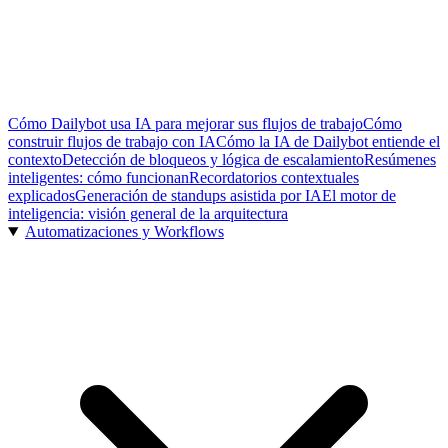
Cómo Dailybot usa IA para mejorar sus flujos de trabajo
Cómo
construir flujos de trabajo con IA
Cómo la IA de Dailybot entiende el
contexto
Detección de bloqueos y lógica de escalamiento
Resúmenes
inteligentes: cómo funcionan
Recordatorios contextuales
explicados
Generación de standups asistida por IA
El motor de
inteligencia: visión general de la arquitectura
Automatizaciones y Workflows