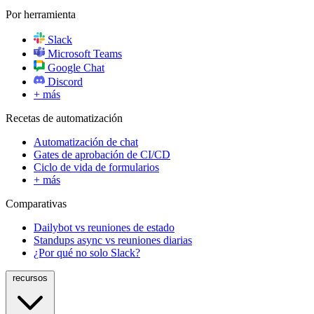
Por herramienta
Slack
Microsoft Teams
Google Chat
Discord
+ más
Recetas de automatización
Automatización de chat
Gates de aprobación de CI/CD
Ciclo de vida de formularios
+ más
Comparativas
Dailybot vs reuniones de estado
Standups async vs reuniones diarias
¿Por qué no solo Slack?
recursos