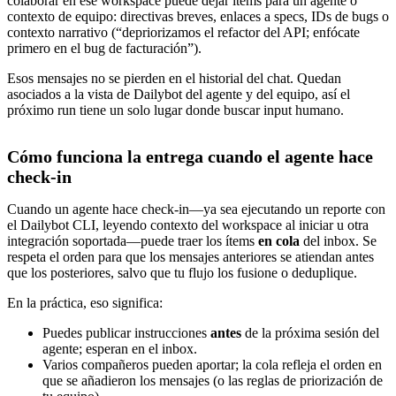
colaborar en ese workspace puede dejar ítems para un agente o
contexto de equipo: directivas breves, enlaces a specs, IDs de bugs o
contexto narrativo (“depriorizamos el refactor del API; enfócate
primero en el bug de facturación”).
Esos mensajes no se pierden en el historial del chat. Quedan
asociados a la vista de Dailybot del agente y del equipo, así el
próximo run tiene un solo lugar donde buscar input humano.
Cómo funciona la entrega cuando el agente hace
check-in
Cuando un agente hace check-in—ya sea ejecutando un reporte con
el Dailybot CLI, leyendo contexto del workspace al iniciar u otra
integración soportada—puede traer los ítems
en cola
del inbox. Se
respeta el orden para que los mensajes anteriores se atiendan antes
que los posteriores, salvo que tu flujo los fusione o deduplique.
En la práctica, eso significa:
Puedes publicar instrucciones
antes
de la próxima sesión del
agente; esperan en el inbox.
Varios compañeros pueden aportar; la cola refleja el orden en
que se añadieron los mensajes (o las reglas de priorización de