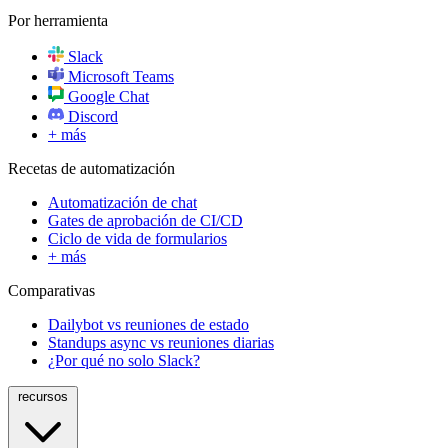
Por herramienta
Slack
Microsoft Teams
Google Chat
Discord
+ más
Recetas de automatización
Automatización de chat
Gates de aprobación de CI/CD
Ciclo de vida de formularios
+ más
Comparativas
Dailybot vs reuniones de estado
Standups async vs reuniones diarias
¿Por qué no solo Slack?
recursos