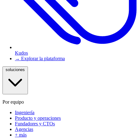
Kudos
→ Explorar la plataforma
soluciones
Por equipo
Ingeniería
Producto y operaciones
Fundadores y CTOs
Agencias
+ más