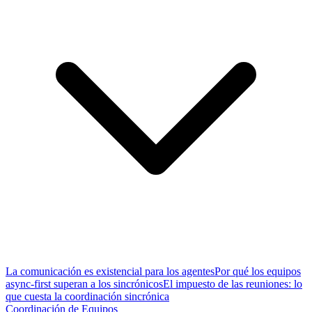
La comunicación es existencial para los agentes
Por qué los equipos
async-first superan a los sincrónicos
El impuesto de las reuniones: lo
que cuesta la coordinación sincrónica
Coordinación de Equipos