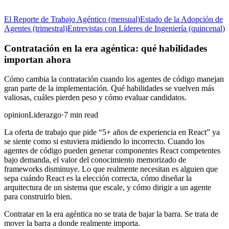
El Reporte de Trabajo Agéntico (mensual)
Estado de la Adopción de
Agentes (trimestral)
Entrevistas con Líderes de Ingeniería (quincenal)
Contratación en la era agéntica: qué habilidades
importan ahora
Cómo cambia la contratación cuando los agentes de código manejan
gran parte de la implementación. Qué habilidades se vuelven más
valiosas, cuáles pierden peso y cómo evaluar candidatos.
opinion
Liderazgo
·
7 min read
La oferta de trabajo que pide “5+ años de experiencia en React” ya
se siente como si estuviera midiendo lo incorrecto. Cuando los
agentes de código pueden generar componentes React competentes
bajo demanda, el valor del conocimiento memorizado de
frameworks disminuye. Lo que realmente necesitan es alguien que
sepa cuándo React es la elección correcta, cómo diseñar la
arquitectura de un sistema que escale, y cómo dirigir a un agente
para construirlo bien.
Contratar en la era agéntica no se trata de bajar la barra. Se trata de
mover la barra a donde realmente importa.