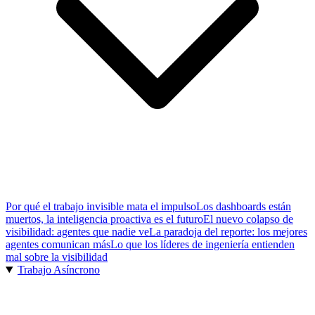
Por qué el trabajo invisible mata el impulso
Los dashboards están
muertos, la inteligencia proactiva es el futuro
El nuevo colapso de
visibilidad: agentes que nadie ve
La paradoja del reporte: los mejores
agentes comunican más
Lo que los líderes de ingeniería entienden
mal sobre la visibilidad
Trabajo Asíncrono