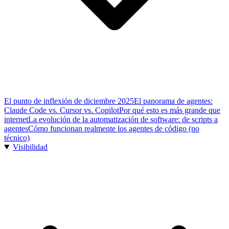
El punto de inflexión de diciembre 2025
El panorama de agentes:
Claude Code vs. Cursor vs. Copilot
Por qué esto es más grande que
internet
La evolución de la automatización de software: de scripts a
agentes
Cómo funcionan realmente los agentes de código (no
técnico)
Visibilidad