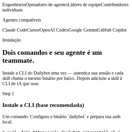
Engenheiros
Operadores de agentes
Líderes de equipe
Contribuidores
individuais
Agentes compatíveis
Claude Code
Cursor
OpenAI Codex
Google Gemini
GitHub Copilot
Instalação
Dois comandos e seu agente é um
teammate.
Instale a CLI do Dailybot uma vez — autentica sua sessão e cada
skill chama o mesmo binário por baixo. Depois adicione a skill à
CLI de IA que usar.
Step 1
Instale a CLI (base recomendada)
Um comando. Configura o binário `dailybot` e prepara sua auth
local.