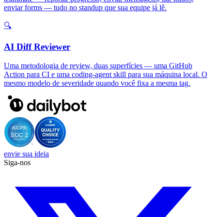
enviar forms — tudo no standup que sua equipe já lê.
🔍
AI Diff Reviewer
Uma metodologia de review, duas superfícies — uma GitHub
Action para CI e uma coding-agent skill para sua máquina local. O
mesmo modelo de severidade quando você fixa a mesma tag.
envie sua ideia
Siga-nos