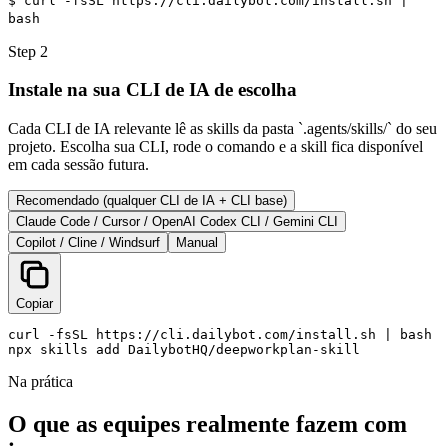
$ curl -fsSL https://cli.dailybot.com/install.sh |
bash
Step 2
Instale na sua CLI de IA de escolha
Cada CLI de IA relevante lê as skills da pasta `.agents/skills/` do seu
projeto. Escolha sua CLI, rode o comando e a skill fica disponível
em cada sessão futura.
Recomendado (qualquer CLI de IA + CLI base)
Claude Code / Cursor / OpenAI Codex CLI / Gemini CLI
Copilot / Cline / Windsurf
Manual
Copiar
curl -fsSL https://cli.dailybot.com/install.sh | bash

npx skills add DailybotHQ/deepworkplan-skill
Na prática
O que as equipes realmente fazem com