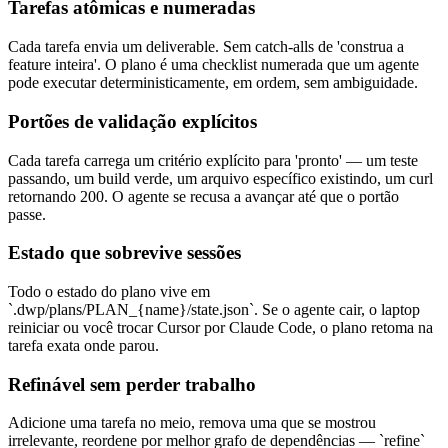
Tarefas atômicas e numeradas
Cada tarefa envia um deliverable. Sem catch-alls de 'construa a
feature inteira'. O plano é uma checklist numerada que um agente
pode executar deterministicamente, em ordem, sem ambiguidade.
Portões de validação explícitos
Cada tarefa carrega um critério explícito para 'pronto' — um teste
passando, um build verde, um arquivo específico existindo, um curl
retornando 200. O agente se recusa a avançar até que o portão
passe.
Estado que sobrevive sessões
Todo o estado do plano vive em
`.dwp/plans/PLAN_{name}/state.json`. Se o agente cair, o laptop
reiniciar ou você trocar Cursor por Claude Code, o plano retoma na
tarefa exata onde parou.
Refinável sem perder trabalho
Adicione uma tarefa no meio, remova uma que se mostrou
irrelevante, reordene por melhor grafo de dependências — `refine`