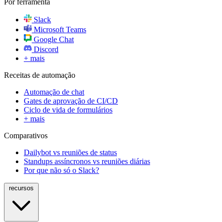
Por ferramenta
Slack
Microsoft Teams
Google Chat
Discord
+ mais
Receitas de automação
Automação de chat
Gates de aprovação de CI/CD
Ciclo de vida de formulários
+ mais
Comparativos
Dailybot vs reuniões de status
Standups assíncronos vs reuniões diárias
Por que não só o Slack?
recursos