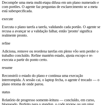
Decompõe uma meta multi-etapa difusa em um plano numerado e
com portões. O agente faz perguntas de esclarecimento se a meta
está subespecificada.
execute
Executa o plano tarefa a tarefa, validando cada portão. O agente se
recusa a avançar se a validação falhar, então 'pronto' significa
realmente pronto.
refine
Adiciona, remove ou reordena tarefas em pleno vôo sem perder o
trabalho concluído. Refine mantém estado, ajusta escopo e re-
executa a partir do ponto certo.
resume
Reconstrói o estado do plano e continua uma execução
interrompida. A sessão cai, o laptop fecha, o agente é trocado — o
plano retoma de onde parou.
status
Relatório de progresso somente-leitura — concluído, em curso,
bloqueado. Perfeito para o standup, o code review ou um ping