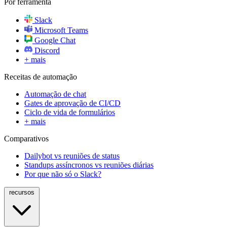
Por ferramenta
Slack
Microsoft Teams
Google Chat
Discord
+ mais
Receitas de automação
Automação de chat
Gates de aprovação de CI/CD
Ciclo de vida de formulários
+ mais
Comparativos
Dailybot vs reuniões de status
Standups assíncronos vs reuniões diárias
Por que não só o Slack?
recursos