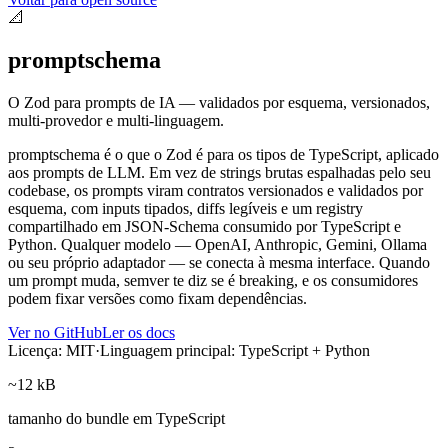
📐
promptschema
O Zod para prompts de IA — validados por esquema, versionados,
multi-provedor e multi-linguagem.
promptschema é o que o Zod é para os tipos de TypeScript, aplicado
aos prompts de LLM. Em vez de strings brutas espalhadas pelo seu
codebase, os prompts viram contratos versionados e validados por
esquema, com inputs tipados, diffs legíveis e um registry
compartilhado em JSON-Schema consumido por TypeScript e
Python. Qualquer modelo — OpenAI, Anthropic, Gemini, Ollama
ou seu próprio adaptador — se conecta à mesma interface. Quando
um prompt muda, semver te diz se é breaking, e os consumidores
podem fixar versões como fixam dependências.
Ver no GitHub
Ler os docs
Licença: MIT
·
Linguagem principal: TypeScript + Python
~12 kB
tamanho do bundle em TypeScript