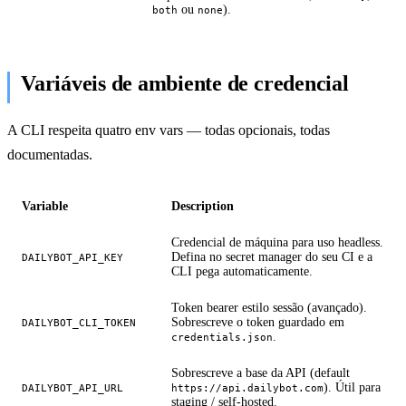
ou
).
both
none
Variáveis de ambiente de credencial
A CLI respeita quatro env vars — todas opcionais, todas
documentadas.
Variable
Description
Credencial de máquina para uso headless.
Defina no secret manager do seu CI e a
DAILYBOT_API_KEY
CLI pega automaticamente.
Token bearer estilo sessão (avançado).
Sobrescreve o token guardado em
DAILYBOT_CLI_TOKEN
.
credentials.json
Sobrescreve a base da API (default
). Útil para
DAILYBOT_API_URL
https://api.dailybot.com
staging / self-hosted.