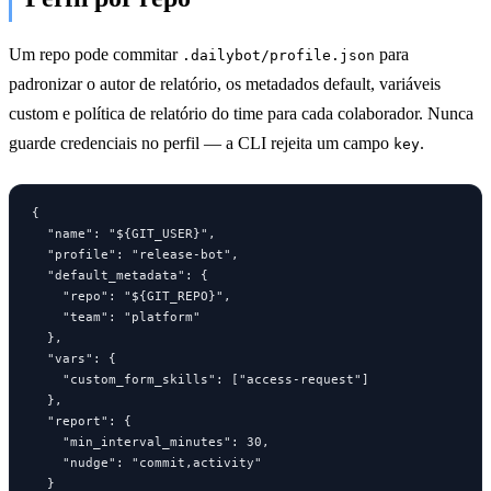
Um repo pode commitar
para
.dailybot/profile.json
padronizar o autor de relatório, os metadados default, variáveis
custom e política de relatório do time para cada colaborador. Nunca
guarde credenciais no perfil — a CLI rejeita um campo
.
key
{

  "name": "${GIT_USER}",

  "profile": "release-bot",

  "default_metadata": {

    "repo": "${GIT_REPO}",

    "team": "platform"

  },

  "vars": {

    "custom_form_skills": ["access-request"]

  },

  "report": {

    "min_interval_minutes": 30,

    "nudge": "commit,activity"

  }
