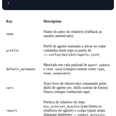
}
Key
Description
Nome do autor do relatório (fallback ao
name
usuário autenticado).
Perfil de agente nomeado a ativar ao rodar
comandos neste repo (a partir de
profile
).
~/.config/dailybot/agents.json
Mesclado em cada payload de
agent update
e
(campos custom como
,
default_metadata
chat send
repo
,
).
team
component
Store livre de chave/valor consumido pelas
skills de agente (ex. skills custom de forms).
vars
Nunca coloque credenciais aqui.
Política de relatório do time:
(rate-limita os
min_interval_minutes
relatórios do agente) e
(quais sinais
report
nudge
disparam lembretes —
,
,
commit
activity