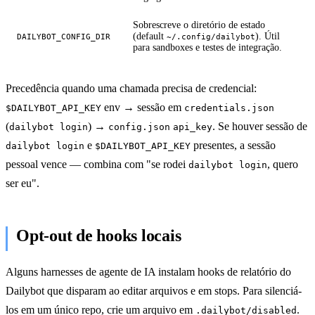
Sobrescreve o diretório de estado
(default
). Útil
DAILYBOT_CONFIG_DIR
~/.config/dailybot
para sandboxes e testes de integração.
Precedência quando uma chamada precisa de credencial:
env → sessão em
$DAILYBOT_API_KEY
credentials.json
(
) →
. Se houver sessão de
dailybot login
config.json
api_key
e
presentes, a sessão
dailybot login
$DAILYBOT_API_KEY
pessoal vence — combina com "se rodei
, quero
dailybot login
ser eu".
Opt-out de hooks locais
Alguns harnesses de agente de IA instalam hooks de relatório do
Dailybot que disparam ao editar arquivos e em stops. Para silenciá-
los em um único repo, crie um arquivo em
.
.dailybot/disabled