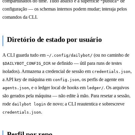
compartilhados do time. Tudo abaixo é a superfície *pública* de
configuração — os schemas internos podem mudar; interaja pelos
comandos da CLI.
Diretório de estado por usuário
A CLI guarda tudo em
(ou no caminho de
~/.config/dailybot/
se definido — útil para runs de testes
$DAILYBOT_CONFIG_DIR
isolados). Armazena a credencial de sessão em
,
credentials.json
a API key de máquina em
, os perfis de agente em
config.json
, e o ledger local de hooks em
. Os arquivos
agents.json
ledger/
são gerados pela máquina — não edite à mão. Para resetar a sessão,
rode
de novo; a CLI reautentica e sobrescreve
dailybot login
.
credentials.json
Perfil por repo