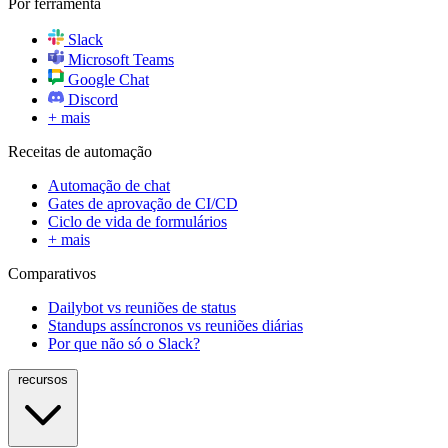
Por ferramenta
Slack
Microsoft Teams
Google Chat
Discord
+ mais
Receitas de automação
Automação de chat
Gates de aprovação de CI/CD
Ciclo de vida de formulários
+ mais
Comparativos
Dailybot vs reuniões de status
Standups assíncronos vs reuniões diárias
Por que não só o Slack?
recursos