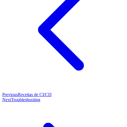
Previous
Receitas de CI/CD
Next
Troubleshooting