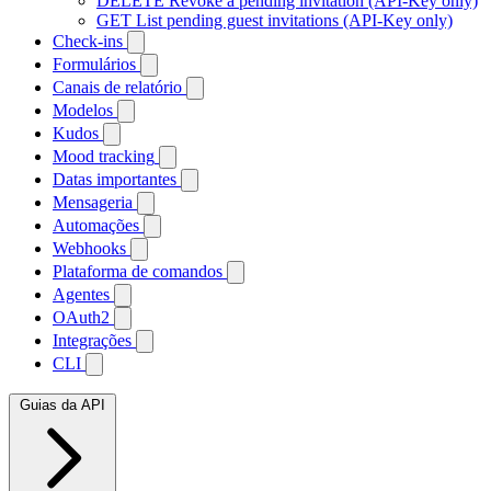
DELETE
Revoke a pending invitation (API-Key only)
GET
List pending guest invitations (API-Key only)
Check-ins
Formulários
Canais de relatório
Modelos
Kudos
Mood tracking
Datas importantes
Mensageria
Automações
Webhooks
Plataforma de comandos
Agentes
OAuth2
Integrações
CLI
Guias da API