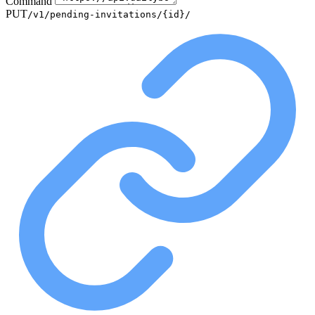
Command
PUT
/v1/pending-invitations/{id}/