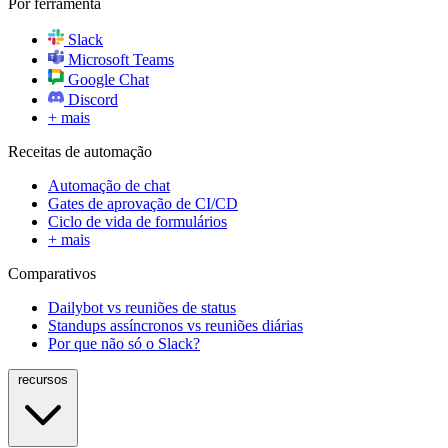
Por ferramenta
Slack
Microsoft Teams
Google Chat
Discord
+ mais
Receitas de automação
Automação de chat
Gates de aprovação de CI/CD
Ciclo de vida de formulários
+ mais
Comparativos
Dailybot vs reuniões de status
Standups assíncronos vs reuniões diárias
Por que não só o Slack?
recursos