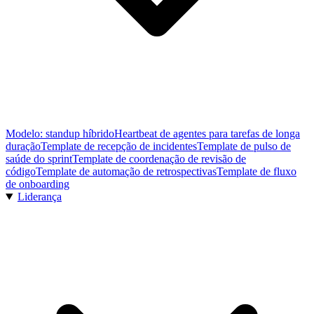
Modelo: standup híbrido
Heartbeat de agentes para tarefas de longa
duração
Template de recepção de incidentes
Template de pulso de
saúde do sprint
Template de coordenação de revisão de
código
Template de automação de retrospectivas
Template de fluxo
de onboarding
Liderança