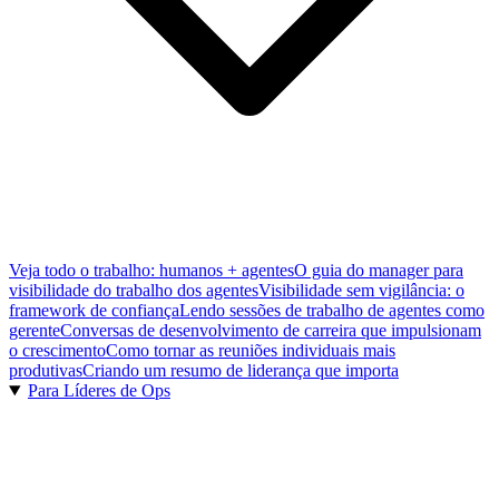
Veja todo o trabalho: humanos + agentes
O guia do manager para
visibilidade do trabalho dos agentes
Visibilidade sem vigilância: o
framework de confiança
Lendo sessões de trabalho de agentes como
gerente
Conversas de desenvolvimento de carreira que impulsionam
o crescimento
Como tornar as reuniões individuais mais
produtivas
Criando um resumo de liderança que importa
Para Líderes de Ops