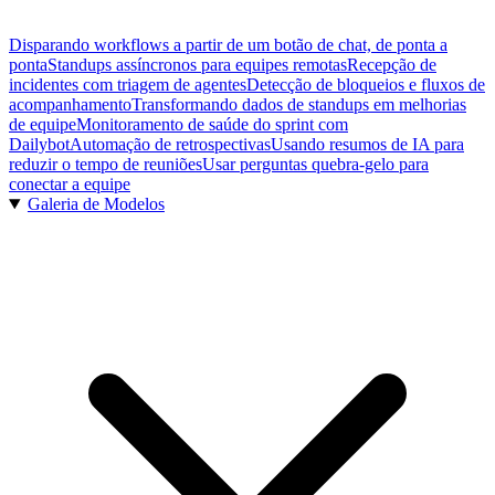
Disparando workflows a partir de um botão de chat, de ponta a
ponta
Standups assíncronos para equipes remotas
Recepção de
incidentes com triagem de agentes
Detecção de bloqueios e fluxos de
acompanhamento
Transformando dados de standups em melhorias
de equipe
Monitoramento de saúde do sprint com
Dailybot
Automação de retrospectivas
Usando resumos de IA para
reduzir o tempo de reuniões
Usar perguntas quebra-gelo para
conectar a equipe
Galeria de Modelos