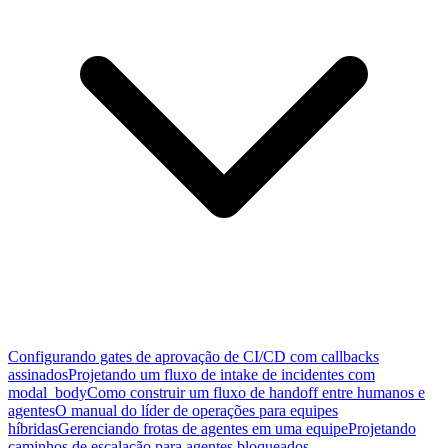
Configurando gates de aprovação de CI/CD com callbacks
assinados
Projetando um fluxo de intake de incidentes com
modal_body
Como construir um fluxo de handoff entre humanos e
agentes
O manual do líder de operações para equipes
híbridas
Gerenciando frotas de agentes em uma equipe
Projetando
caminhos de escalação para agentes bloqueados