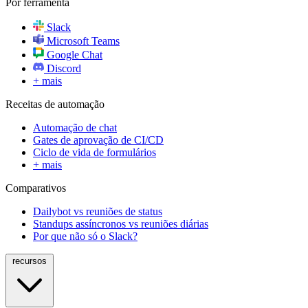
Por ferramenta
Slack
Microsoft Teams
Google Chat
Discord
+ mais
Receitas de automação
Automação de chat
Gates de aprovação de CI/CD
Ciclo de vida de formulários
+ mais
Comparativos
Dailybot vs reuniões de status
Standups assíncronos vs reuniões diárias
Por que não só o Slack?
recursos