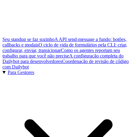
Seu standup se faz sozinho
A API send-message a fundo: botões,
callbacks e modais
O ciclo de vida de formulários pela CLI: criar,
configurar, enviar, transicionar
Como os agentes reportam seu
trabalho para que você não precise
A configuração completa do
Dailybot para desenvolvedores
Coordenação de revisão de código
com Dailybot
Para Gestores