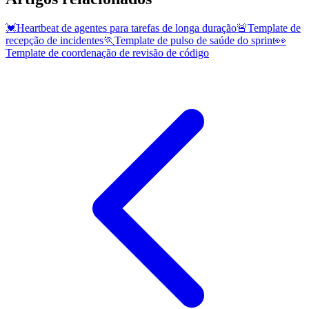
💓
Heartbeat de agentes para tarefas de longa duração
🚨
Template de
recepção de incidentes
🏃
Template de pulso de saúde do sprint
👀
Template de coordenação de revisão de código