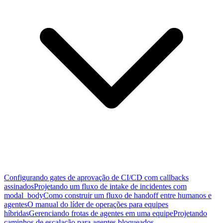
Configurando gates de aprovação de CI/CD com callbacks
assinados
Projetando um fluxo de intake de incidentes com
modal_body
Como construir um fluxo de handoff entre humanos e
agentes
O manual do líder de operações para equipes
híbridas
Gerenciando frotas de agentes em uma equipe
Projetando
caminhos de escalação para agentes bloqueados