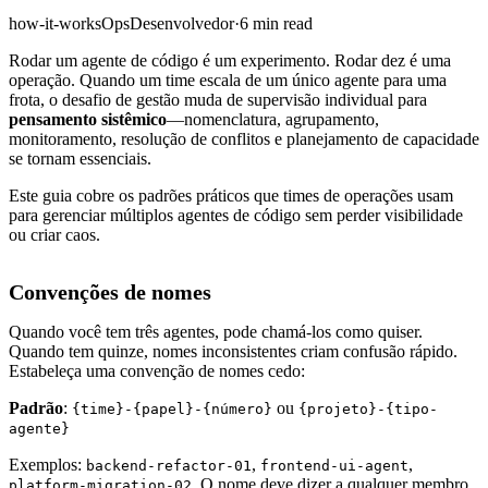
how-it-works
Ops
Desenvolvedor
·
6 min read
Rodar um agente de código é um experimento. Rodar dez é uma
operação. Quando um time escala de um único agente para uma
frota, o desafio de gestão muda de supervisão individual para
pensamento sistêmico
—nomenclatura, agrupamento,
monitoramento, resolução de conflitos e planejamento de capacidade
se tornam essenciais.
Este guia cobre os padrões práticos que times de operações usam
para gerenciar múltiplos agentes de código sem perder visibilidade
ou criar caos.
Convenções de nomes
Quando você tem três agentes, pode chamá-los como quiser.
Quando tem quinze, nomes inconsistentes criam confusão rápido.
Estabeleça uma convenção de nomes cedo:
Padrão
:
ou
{time}-{papel}-{número}
{projeto}-{tipo-
agente}
Exemplos:
,
,
backend-refactor-01
frontend-ui-agent
. O nome deve dizer a qualquer membro
platform-migration-02