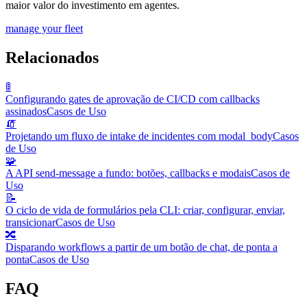
maior valor do investimento em agentes.
manage your fleet
Relacionados
🚦
Configurando gates de aprovação de CI/CD com callbacks
assinados
Casos de Uso
🧯
Projetando um fluxo de intake de incidentes com modal_body
Casos
de Uso
🧩
A API send-message a fundo: botões, callbacks e modais
Casos de
Uso
📝
O ciclo de vida de formulários pela CLI: criar, configurar, enviar,
transicionar
Casos de Uso
🔀
Disparando workflows a partir de um botão de chat, de ponta a
ponta
Casos de Uso
FAQ