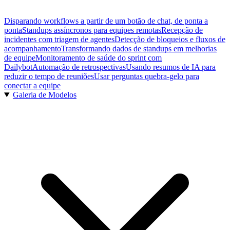
Disparando workflows a partir de um botão de chat, de ponta a
ponta
Standups assíncronos para equipes remotas
Recepção de
incidentes com triagem de agentes
Detecção de bloqueios e fluxos de
acompanhamento
Transformando dados de standups em melhorias
de equipe
Monitoramento de saúde do sprint com
Dailybot
Automação de retrospectivas
Usando resumos de IA para
reduzir o tempo de reuniões
Usar perguntas quebra-gelo para
conectar a equipe
Galeria de Modelos