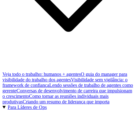
Veja todo o trabalho: humanos + agentes
O guia do manager para
visibilidade do trabalho dos agentes
Visibilidade sem vigilância: o
framework de confiança
Lendo sessões de trabalho de agentes como
gerente
Conversas de desenvolvimento de carreira que impulsionam
o crescimento
Como tornar as reuniões individuais mais
produtivas
Criando um resumo de liderança que importa
Para Líderes de Ops