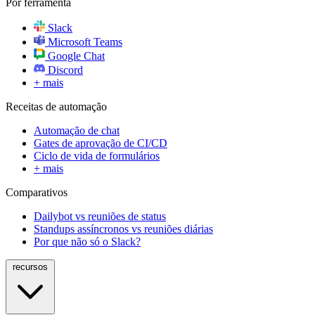
Por ferramenta
Slack
Microsoft Teams
Google Chat
Discord
+ mais
Receitas de automação
Automação de chat
Gates de aprovação de CI/CD
Ciclo de vida de formulários
+ mais
Comparativos
Dailybot vs reuniões de status
Standups assíncronos vs reuniões diárias
Por que não só o Slack?
recursos