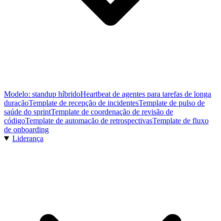
Modelo: standup híbrido
Heartbeat de agentes para tarefas de longa
duração
Template de recepção de incidentes
Template de pulso de
saúde do sprint
Template de coordenação de revisão de
código
Template de automação de retrospectivas
Template de fluxo
de onboarding
Liderança