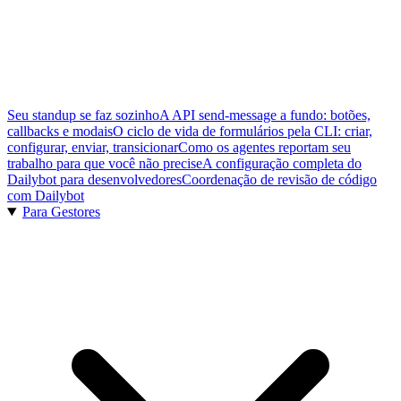
Seu standup se faz sozinho
A API send-message a fundo: botões,
callbacks e modais
O ciclo de vida de formulários pela CLI: criar,
configurar, enviar, transicionar
Como os agentes reportam seu
trabalho para que você não precise
A configuração completa do
Dailybot para desenvolvedores
Coordenação de revisão de código
com Dailybot
Para Gestores