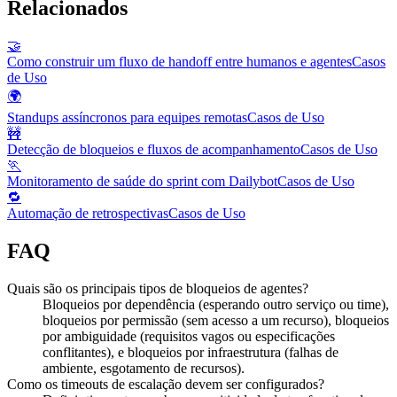
Relacionados
🤝
Como construir um fluxo de handoff entre humanos e agentes
Casos
de Uso
🌍
Standups assíncronos para equipes remotas
Casos de Uso
🚧
Detecção de bloqueios e fluxos de acompanhamento
Casos de Uso
🏃
Monitoramento de saúde do sprint com Dailybot
Casos de Uso
🔁
Automação de retrospectivas
Casos de Uso
FAQ
Quais são os principais tipos de bloqueios de agentes?
Bloqueios por dependência (esperando outro serviço ou time),
bloqueios por permissão (sem acesso a um recurso), bloqueios
por ambiguidade (requisitos vagos ou especificações
conflitantes), e bloqueios por infraestrutura (falhas de
ambiente, esgotamento de recursos).
Como os timeouts de escalação devem ser configurados?