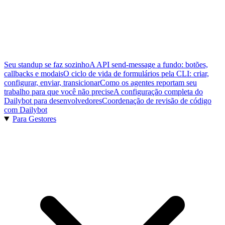
Seu standup se faz sozinho
A API send-message a fundo: botões,
callbacks e modais
O ciclo de vida de formulários pela CLI: criar,
configurar, enviar, transicionar
Como os agentes reportam seu
trabalho para que você não precise
A configuração completa do
Dailybot para desenvolvedores
Coordenação de revisão de código
com Dailybot
Para Gestores