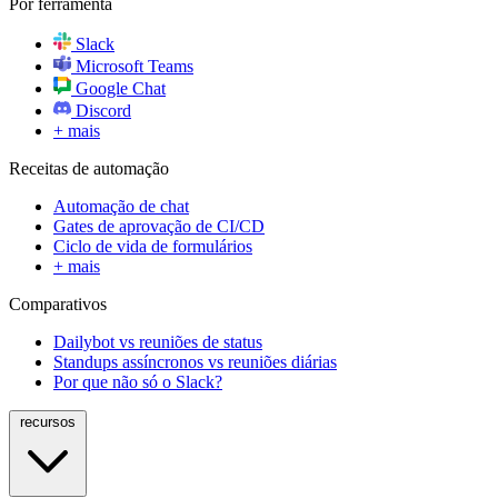
Por ferramenta
Slack
Microsoft Teams
Google Chat
Discord
+ mais
Receitas de automação
Automação de chat
Gates de aprovação de CI/CD
Ciclo de vida de formulários
+ mais
Comparativos
Dailybot vs reuniões de status
Standups assíncronos vs reuniões diárias
Por que não só o Slack?
recursos