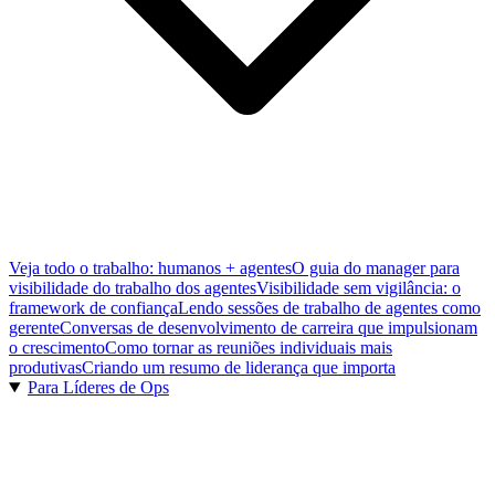
Veja todo o trabalho: humanos + agentes
O guia do manager para
visibilidade do trabalho dos agentes
Visibilidade sem vigilância: o
framework de confiança
Lendo sessões de trabalho de agentes como
gerente
Conversas de desenvolvimento de carreira que impulsionam
o crescimento
Como tornar as reuniões individuais mais
produtivas
Criando um resumo de liderança que importa
Para Líderes de Ops