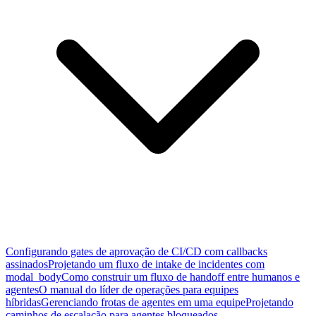
Configurando gates de aprovação de CI/CD com callbacks
assinados
Projetando um fluxo de intake de incidentes com
modal_body
Como construir um fluxo de handoff entre humanos e
agentes
O manual do líder de operações para equipes
híbridas
Gerenciando frotas de agentes em uma equipe
Projetando
caminhos de escalação para agentes bloqueados