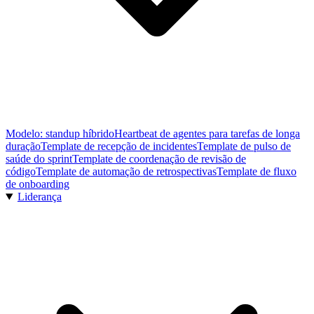
Modelo: standup híbrido
Heartbeat de agentes para tarefas de longa
duração
Template de recepção de incidentes
Template de pulso de
saúde do sprint
Template de coordenação de revisão de
código
Template de automação de retrospectivas
Template de fluxo
de onboarding
Liderança