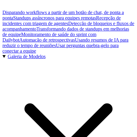
Disparando workflows a partir de um botão de chat, de ponta a
ponta
Standups assíncronos para equipes remotas
Recepção de
incidentes com triagem de agentes
Detecção de bloqueios e fluxos de
acompanhamento
Transformando dados de standups em melhorias
de equipe
Monitoramento de saúde do sprint com
Dailybot
Automação de retrospectivas
Usando resumos de IA para
reduzir o tempo de reuniões
Usar perguntas quebra-gelo para
conectar a equipe
Galeria de Modelos