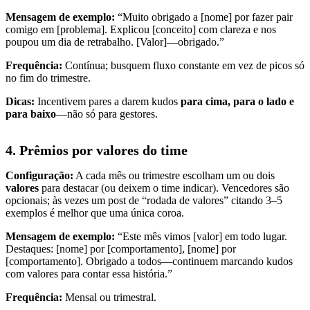
Mensagem de exemplo:
“Muito obrigado a [nome] por fazer pair
comigo em [problema]. Explicou [conceito] com clareza e nos
poupou um dia de retrabalho. [Valor]—obrigado.”
Frequência:
Contínua; busquem fluxo constante em vez de picos só
no fim do trimestre.
Dicas:
Incentivem pares a darem kudos
para cima, para o lado e
para baixo
—não só para gestores.
4. Prêmios por valores do time
Configuração:
A cada mês ou trimestre escolham um ou dois
valores
para destacar (ou deixem o time indicar). Vencedores são
opcionais; às vezes um post de “rodada de valores” citando 3–5
exemplos é melhor que uma única coroa.
Mensagem de exemplo:
“Este mês vimos [valor] em todo lugar.
Destaques: [nome] por [comportamento], [nome] por
[comportamento]. Obrigado a todos—continuem marcando kudos
com valores para contar essa história.”
Frequência:
Mensal ou trimestral.