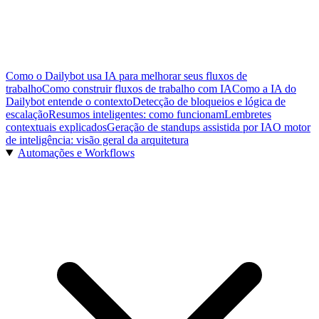
Como o Dailybot usa IA para melhorar seus fluxos de
trabalho
Como construir fluxos de trabalho com IA
Como a IA do
Dailybot entende o contexto
Detecção de bloqueios e lógica de
escalação
Resumos inteligentes: como funcionam
Lembretes
contextuais explicados
Geração de standups assistida por IA
O motor
de inteligência: visão geral da arquitetura
Automações e Workflows