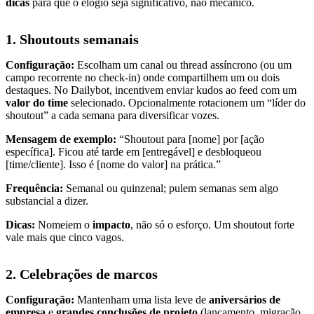
dicas
para que o elogio seja significativo, não mecânico.
1. Shoutouts semanais
Configuração:
Escolham um canal ou thread assíncrono (ou um
campo recorrente no check-in) onde compartilhem um ou dois
destaques. No Dailybot, incentivem enviar kudos ao feed com um
valor do time
selecionado. Opcionalmente rotacionem um “líder do
shoutout” a cada semana para diversificar vozes.
Mensagem de exemplo:
“Shoutout para [nome] por [ação
específica]. Ficou até tarde em [entregável] e desbloqueou
[time/cliente]. Isso é [nome do valor] na prática.”
Frequência:
Semanal ou quinzenal; pulem semanas sem algo
substancial a dizer.
Dicas:
Nomeiem o
impacto
, não só o esforço. Um shoutout forte
vale mais que cinco vagos.
2. Celebrações de marcos
Configuração:
Mantenham uma lista leve de
aniversários de
empresa
e
grandes conclusões de projeto
(lançamento, migração,