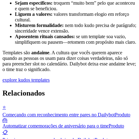
Sejam específicos:
troquem “muito bem” pelo que aconteceu
e quem se beneficiou.
Liguem a valores:
valores transformam elogio em reforço
cultural.
Misturem formalidade:
nem todo kudo precisa de parágrafo;
sinceridade vence extensão.
Aposentem rituais cansados:
se um template soa vazio,
simplifiquem ou pausem—retomem com propósito mais claro.
Templates são
andaime
. A cultura que vocês querem aparece
quando as pessoas os usam para dizer coisas verdadeiras, não só
para preencher slot no calendário. Dailybot deixa esse andaime leve;
o time traz o significado.
explore kudos templates
Relacionados
⭐
Começando com reconhecimento entre pares no Dailybot
Produto
🎂
Automatizar comemorações de aniversário para o time
Produto
📋