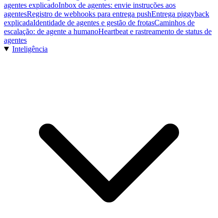
agentes explicado
Inbox de agentes: envie instruções aos
agentes
Registro de webhooks para entrega push
Entrega piggyback
explicada
Identidade de agentes e gestão de frotas
Caminhos de
escalação: de agente a humano
Heartbeat e rastreamento de status de
agentes
Inteligência