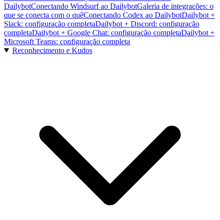
Dailybot
Conectando Windsurf ao Dailybot
Galeria de integrações: o
que se conecta com o quê
Conectando Codex ao Dailybot
Dailybot +
Slack: configuração completa
Dailybot + Discord: configuração
completa
Dailybot + Google Chat: configuração completa
Dailybot +
Microsoft Teams: configuração completa
Reconhecimento e Kudos