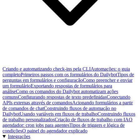
Criando e automatizando check-ins pela CLI
Automações: o guia
completo
Primeiros passos com os formulários do Dailybot
Tipos de
perguntas em formulários e configuração
Como preencher e enviar
um formulário
Exportando respostas de formulários para
análise
Como os comandos do Dailybot automatizam ações
comuns
Configurando respostas de texto predefinidas
Conectando
APIs externas através de comandos
Acionando formulários a partir
de comandos de chat
Construindo fluxos de automação no
Dailybot
Usando variáveis em fluxos de trabalho
Construindo fluxos
de trabalho personalizados
Criação de fluxos de trabalho com IA
O
agendador: cron jobs para agentes
Tipos de triggers e lógica de
condições
O painel do agendador explicado
Integrações