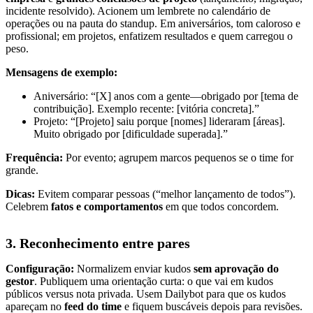
incidente resolvido). Acionem um lembrete no calendário de
operações ou na pauta do standup. Em aniversários, tom caloroso e
profissional; em projetos, enfatizem resultados e quem carregou o
peso.
Mensagens de exemplo:
Aniversário: “[X] anos com a gente—obrigado por [tema de
contribuição]. Exemplo recente: [vitória concreta].”
Projeto: “[Projeto] saiu porque [nomes] lideraram [áreas].
Muito obrigado por [dificuldade superada].”
Frequência:
Por evento; agrupem marcos pequenos se o time for
grande.
Dicas:
Evitem comparar pessoas (“melhor lançamento de todos”).
Celebrem
fatos e comportamentos
em que todos concordem.
3. Reconhecimento entre pares
Configuração:
Normalizem enviar kudos
sem aprovação do
gestor
. Publiquem uma orientação curta: o que vai em kudos
públicos versus nota privada. Usem Dailybot para que os kudos
apareçam no
feed do time
e fiquem buscáveis depois para revisões.