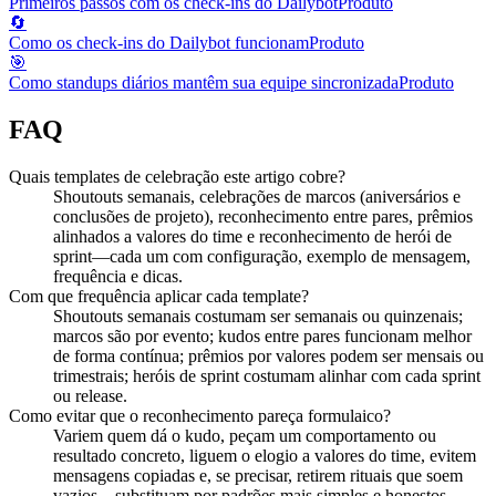
Primeiros passos com os check-ins do Dailybot
Produto
🔄
Como os check-ins do Dailybot funcionam
Produto
🎯
Como standups diários mantêm sua equipe sincronizada
Produto
FAQ
Quais templates de celebração este artigo cobre?
Shoutouts semanais, celebrações de marcos (aniversários e
conclusões de projeto), reconhecimento entre pares, prêmios
alinhados a valores do time e reconhecimento de herói de
sprint—cada um com configuração, exemplo de mensagem,
frequência e dicas.
Com que frequência aplicar cada template?
Shoutouts semanais costumam ser semanais ou quinzenais;
marcos são por evento; kudos entre pares funcionam melhor
de forma contínua; prêmios por valores podem ser mensais ou
trimestrais; heróis de sprint costumam alinhar com cada sprint
ou release.
Como evitar que o reconhecimento pareça formulaico?
Variem quem dá o kudo, peçam um comportamento ou
resultado concreto, liguem o elogio a valores do time, evitem
mensagens copiadas e, se precisar, retirem rituais que soem
vazios—substituam por padrões mais simples e honestos.