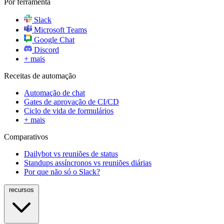
Por ferramenta
Slack
Microsoft Teams
Google Chat
Discord
+ mais
Receitas de automação
Automação de chat
Gates de aprovação de CI/CD
Ciclo de vida de formulários
+ mais
Comparativos
Dailybot vs reuniões de status
Standups assíncronos vs reuniões diárias
Por que não só o Slack?
recursos