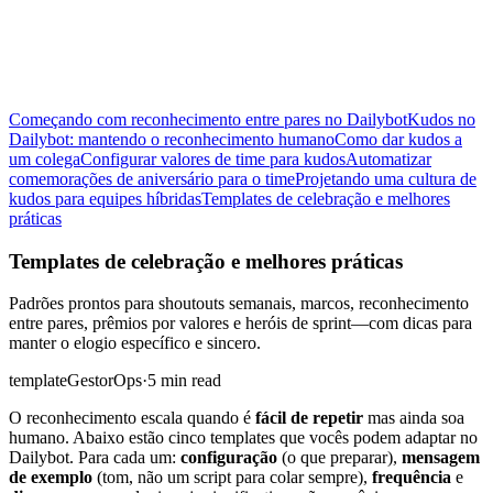
Começando com reconhecimento entre pares no Dailybot
Kudos no
Dailybot: mantendo o reconhecimento humano
Como dar kudos a
um colega
Configurar valores de time para kudos
Automatizar
comemorações de aniversário para o time
Projetando uma cultura de
kudos para equipes híbridas
Templates de celebração e melhores
práticas
Templates de celebração e melhores práticas
Padrões prontos para shoutouts semanais, marcos, reconhecimento
entre pares, prêmios por valores e heróis de sprint—com dicas para
manter o elogio específico e sincero.
template
Gestor
Ops
·
5 min read
O reconhecimento escala quando é
fácil de repetir
mas ainda soa
humano. Abaixo estão cinco templates que vocês podem adaptar no
Dailybot. Para cada um:
configuração
(o que preparar),
mensagem
de exemplo
(tom, não um script para colar sempre),
frequência
e