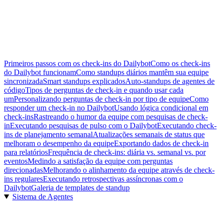
Primeiros passos com os check-ins do Dailybot
Como os check-ins
do Dailybot funcionam
Como standups diários mantêm sua equipe
sincronizada
Smart standups explicados
Auto-standups de agentes de
código
Tipos de perguntas de check-in e quando usar cada
um
Personalizando perguntas de check-in por tipo de equipe
Como
responder um check-in no Dailybot
Usando lógica condicional em
check-ins
Rastreando o humor da equipe com pesquisas de check-
in
Executando pesquisas de pulso com o Dailybot
Executando check-
ins de planejamento semanal
Atualizações semanais de status que
melhoram o desempenho da equipe
Exportando dados de check-in
para relatórios
Frequência de check-ins: diária vs. semanal vs. por
eventos
Medindo a satisfação da equipe com perguntas
direcionadas
Melhorando o alinhamento da equipe através de check-
ins regulares
Executando retrospectivas assíncronas com o
Dailybot
Galeria de templates de standup
Sistema de Agentes