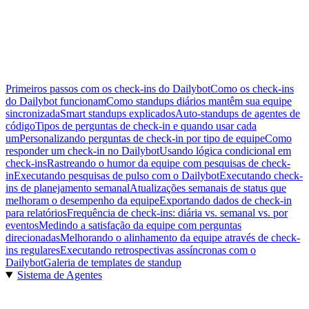
Primeiros passos com os check-ins do Dailybot
Como os check-ins
do Dailybot funcionam
Como standups diários mantêm sua equipe
sincronizada
Smart standups explicados
Auto-standups de agentes de
código
Tipos de perguntas de check-in e quando usar cada
um
Personalizando perguntas de check-in por tipo de equipe
Como
responder um check-in no Dailybot
Usando lógica condicional em
check-ins
Rastreando o humor da equipe com pesquisas de check-
in
Executando pesquisas de pulso com o Dailybot
Executando check-
ins de planejamento semanal
Atualizações semanais de status que
melhoram o desempenho da equipe
Exportando dados de check-in
para relatórios
Frequência de check-ins: diária vs. semanal vs. por
eventos
Medindo a satisfação da equipe com perguntas
direcionadas
Melhorando o alinhamento da equipe através de check-
ins regulares
Executando retrospectivas assíncronas com o
Dailybot
Galeria de templates de standup
Sistema de Agentes