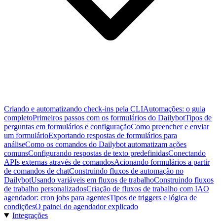
Criando e automatizando check-ins pela CLI
Automações: o guia
completo
Primeiros passos com os formulários do Dailybot
Tipos de
perguntas em formulários e configuração
Como preencher e enviar
um formulário
Exportando respostas de formulários para
análise
Como os comandos do Dailybot automatizam ações
comuns
Configurando respostas de texto predefinidas
Conectando
APIs externas através de comandos
Acionando formulários a partir
de comandos de chat
Construindo fluxos de automação no
Dailybot
Usando variáveis em fluxos de trabalho
Construindo fluxos
de trabalho personalizados
Criação de fluxos de trabalho com IA
O
agendador: cron jobs para agentes
Tipos de triggers e lógica de
condições
O painel do agendador explicado
Integrações