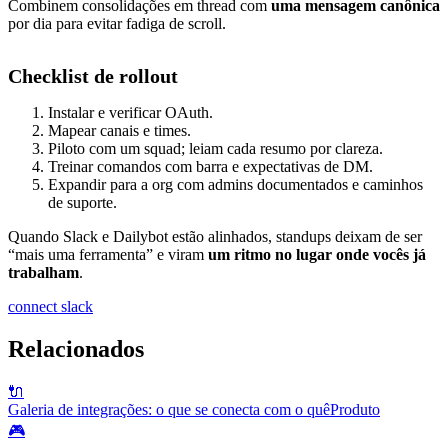
Combinem consolidações em thread com
uma mensagem canônica
por dia para evitar fadiga de scroll.
Checklist de rollout
Instalar e verificar OAuth.
Mapear canais e times.
Piloto com um squad; leiam cada resumo por clareza.
Treinar comandos com barra e expectativas de DM.
Expandir para a org com admins documentados e caminhos
de suporte.
Quando Slack e Dailybot estão alinhados, standups deixam de ser
“mais uma ferramenta” e viram
um ritmo no lugar onde vocês já
trabalham
.
connect slack
Relacionados
🔌
Galeria de integrações: o que se conecta com o quê
Produto
🎮