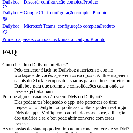
Dailybot + Discord: configuração completa
Produto
💚
Dailybot + Google Chat: configuração completa
Produto
🟣
Dailybot + Microsoft Teams: configuração completa
Produto
📋
Primeiros passos com os check-ins do Dailybot
Produto
FAQ
Como instalo o Dailybot no Slack?
Pelo conector Slack no Dailybot: autorizem o app no
workspace de vocês, aprovem os escopos OAuth e mapeiem
canais do Slack e grupos de usuários para os times corretos no
Dailybot, para que prompts e consolidações caiam onde as
pessoas já trabalham.
Por que alguns usuários não veem DMs do Dailybot?
Eles podem ter bloqueado o app, não pertencer ao time
mapeado no Dailybot ou políticas do Slack podem restringir
DMs de apps. Verifiquem o admin do workspace, a filiação
dos usuários e se o bot pode abrir conversa com essas
pessoas.
As respostas do standup podem ir para um canal em vez de só DM?