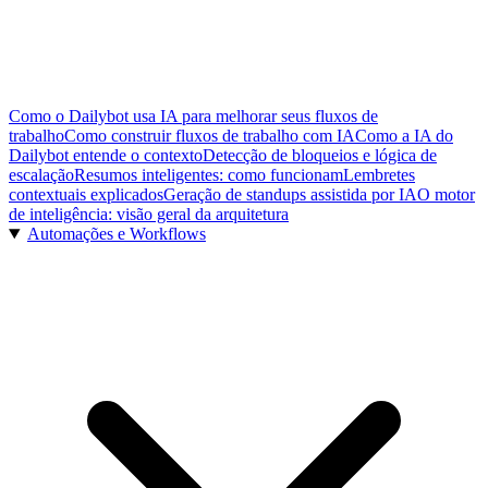
Como o Dailybot usa IA para melhorar seus fluxos de
trabalho
Como construir fluxos de trabalho com IA
Como a IA do
Dailybot entende o contexto
Detecção de bloqueios e lógica de
escalação
Resumos inteligentes: como funcionam
Lembretes
contextuais explicados
Geração de standups assistida por IA
O motor
de inteligência: visão geral da arquitetura
Automações e Workflows