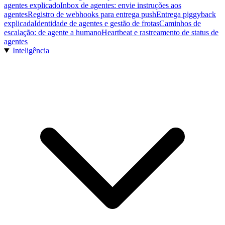
agentes explicado
Inbox de agentes: envie instruções aos
agentes
Registro de webhooks para entrega push
Entrega piggyback
explicada
Identidade de agentes e gestão de frotas
Caminhos de
escalação: de agente a humano
Heartbeat e rastreamento de status de
agentes
Inteligência