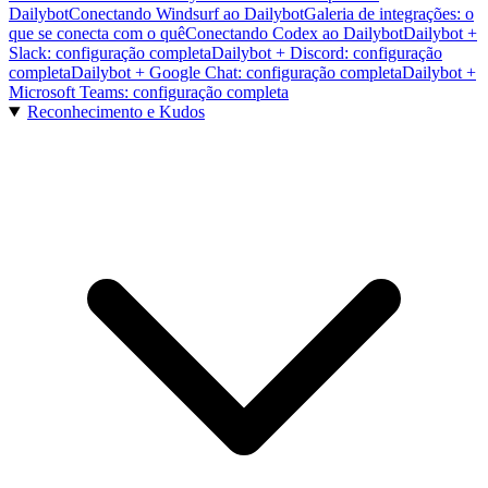
Dailybot
Conectando Windsurf ao Dailybot
Galeria de integrações: o
que se conecta com o quê
Conectando Codex ao Dailybot
Dailybot +
Slack: configuração completa
Dailybot + Discord: configuração
completa
Dailybot + Google Chat: configuração completa
Dailybot +
Microsoft Teams: configuração completa
Reconhecimento e Kudos