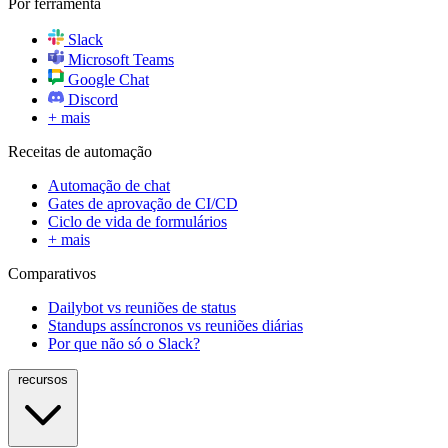
Por ferramenta
Slack
Microsoft Teams
Google Chat
Discord
+ mais
Receitas de automação
Automação de chat
Gates de aprovação de CI/CD
Ciclo de vida de formulários
+ mais
Comparativos
Dailybot vs reuniões de status
Standups assíncronos vs reuniões diárias
Por que não só o Slack?
recursos