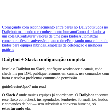
Começando com reconhecimento entre pares no Dailybot
Kudos no
Dailybot: mantendo o reconhecimento humano
Como dar kudos a
um colega
Configurar valores de time para kudos
Automatizar
comemorações de aniversário para o time
Projetando uma cultura de
kudos para equipes híbridas
Templates de celebração e melhores
práticas
Dailybot + Slack: configuração completa
Instale o Dailybot no Slack, configure workspace e canais, rode
check-ins por DM, publique resumos em canais, use comandos com
barra e resolva problemas comuns de permissão.
guide
Gestor
Ops
·
7 min read
O
Slack
é onde muitas equipes já coordenam. O
Dailybot
encontra
esse fluxo com check-ins agendados, lembretes, formulários, kudos
e comandos de bot — sem substituir a conversa humana, só
estruturando
ela.