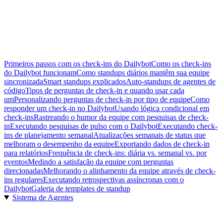
Primeiros passos com os check-ins do Dailybot
Como os check-ins
do Dailybot funcionam
Como standups diários mantêm sua equipe
sincronizada
Smart standups explicados
Auto-standups de agentes de
código
Tipos de perguntas de check-in e quando usar cada
um
Personalizando perguntas de check-in por tipo de equipe
Como
responder um check-in no Dailybot
Usando lógica condicional em
check-ins
Rastreando o humor da equipe com pesquisas de check-
in
Executando pesquisas de pulso com o Dailybot
Executando check-
ins de planejamento semanal
Atualizações semanais de status que
melhoram o desempenho da equipe
Exportando dados de check-in
para relatórios
Frequência de check-ins: diária vs. semanal vs. por
eventos
Medindo a satisfação da equipe com perguntas
direcionadas
Melhorando o alinhamento da equipe através de check-
ins regulares
Executando retrospectivas assíncronas com o
Dailybot
Galeria de templates de standup
Sistema de Agentes