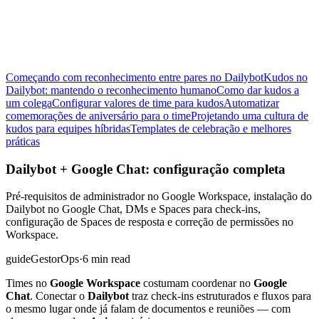
Começando com reconhecimento entre pares no Dailybot
Kudos no
Dailybot: mantendo o reconhecimento humano
Como dar kudos a
um colega
Configurar valores de time para kudos
Automatizar
comemorações de aniversário para o time
Projetando uma cultura de
kudos para equipes híbridas
Templates de celebração e melhores
práticas
Dailybot + Google Chat: configuração completa
Pré-requisitos de administrador no Google Workspace, instalação do
Dailybot no Google Chat, DMs e Spaces para check-ins,
configuração de Spaces de resposta e correção de permissões no
Workspace.
guide
Gestor
Ops
·
6 min read
Times no
Google Workspace
costumam coordenar no
Google
Chat
. Conectar o
Dailybot
traz check-ins estruturados e fluxos para
o mesmo lugar onde já falam de documentos e reuniões — com