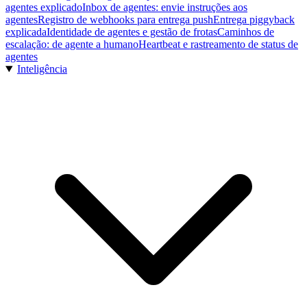
agentes explicado
Inbox de agentes: envie instruções aos
agentes
Registro de webhooks para entrega push
Entrega piggyback
explicada
Identidade de agentes e gestão de frotas
Caminhos de
escalação: de agente a humano
Heartbeat e rastreamento de status de
agentes
Inteligência