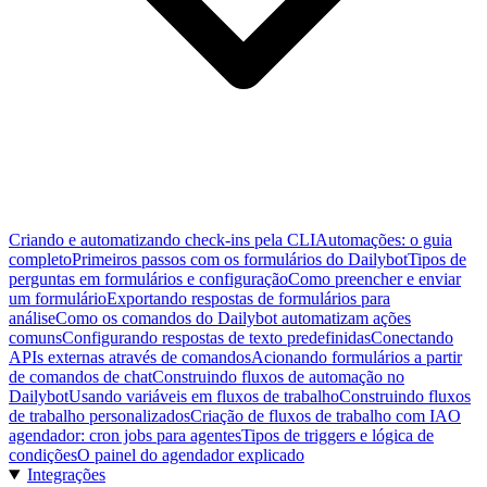
Criando e automatizando check-ins pela CLI
Automações: o guia
completo
Primeiros passos com os formulários do Dailybot
Tipos de
perguntas em formulários e configuração
Como preencher e enviar
um formulário
Exportando respostas de formulários para
análise
Como os comandos do Dailybot automatizam ações
comuns
Configurando respostas de texto predefinidas
Conectando
APIs externas através de comandos
Acionando formulários a partir
de comandos de chat
Construindo fluxos de automação no
Dailybot
Usando variáveis em fluxos de trabalho
Construindo fluxos
de trabalho personalizados
Criação de fluxos de trabalho com IA
O
agendador: cron jobs para agentes
Tipos de triggers e lógica de
condições
O painel do agendador explicado
Integrações