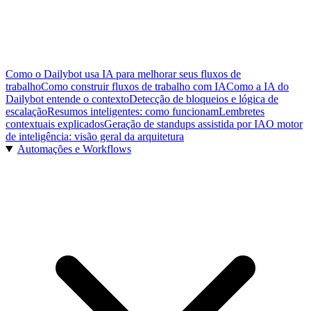
Como o Dailybot usa IA para melhorar seus fluxos de
trabalho
Como construir fluxos de trabalho com IA
Como a IA do
Dailybot entende o contexto
Detecção de bloqueios e lógica de
escalação
Resumos inteligentes: como funcionam
Lembretes
contextuais explicados
Geração de standups assistida por IA
O motor
de inteligência: visão geral da arquitetura
Automações e Workflows