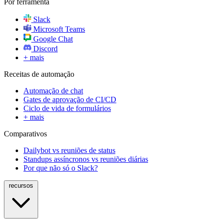
Por ferramenta
Slack
Microsoft Teams
Google Chat
Discord
+ mais
Receitas de automação
Automação de chat
Gates de aprovação de CI/CD
Ciclo de vida de formulários
+ mais
Comparativos
Dailybot vs reuniões de status
Standups assíncronos vs reuniões diárias
Por que não só o Slack?
recursos