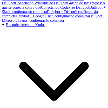
Dailybot
Conectando Windsurf ao Dailybot
Galeria de integrações: o
que se conecta com o quê
Conectando Codex ao Dailybot
Dailybot +
Slack: configuração completa
Dailybot + Discord: configuração
completa
Dailybot + Google Chat: configuração completa
Dailybot +
Microsoft Teams: configuração completa
Reconhecimento e Kudos