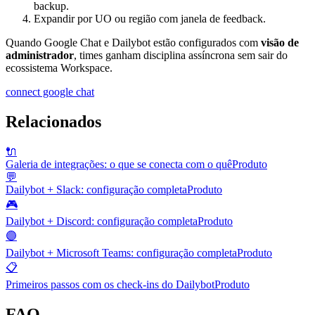
backup.
Expandir por UO ou região com janela de feedback.
Quando Google Chat e Dailybot estão configurados com
visão de
administrador
, times ganham disciplina assíncrona sem sair do
ecossistema Workspace.
connect google chat
Relacionados
🔌
Galeria de integrações: o que se conecta com o quê
Produto
💬
Dailybot + Slack: configuração completa
Produto
🎮
Dailybot + Discord: configuração completa
Produto
🟣
Dailybot + Microsoft Teams: configuração completa
Produto
📋
Primeiros passos com os check-ins do Dailybot
Produto
FAQ