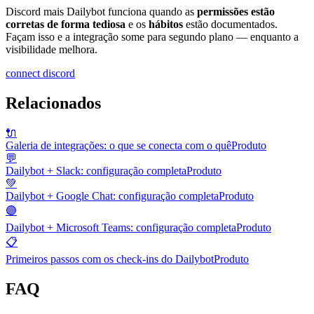
Discord mais Dailybot funciona quando as
permissões estão
corretas de forma tediosa
e os
hábitos
estão documentados.
Façam isso e a integração some para segundo plano — enquanto a
visibilidade melhora.
connect discord
Relacionados
🔌
Galeria de integrações: o que se conecta com o quê
Produto
💬
Dailybot + Slack: configuração completa
Produto
💚
Dailybot + Google Chat: configuração completa
Produto
🟣
Dailybot + Microsoft Teams: configuração completa
Produto
📋
Primeiros passos com os check-ins do Dailybot
Produto
FAQ