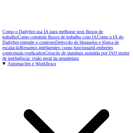
Como o Dailybot usa IA para melhorar seus fluxos de
trabalho
Como construir fluxos de trabalho com IA
Como a IA do
Dailybot entende o contexto
Detecção de bloqueios e lógica de
escalação
Resumos inteligentes: como funcionam
Lembretes
contextuais explicados
Geração de standups assistida por IA
O motor
de inteligência: visão geral da arquitetura
Automações e Workflows