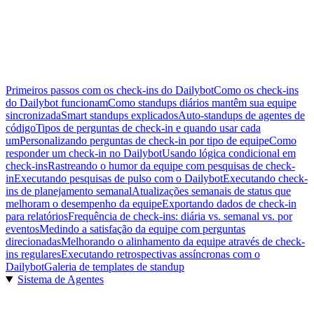
Primeiros passos com os check-ins do Dailybot
Como os check-ins
do Dailybot funcionam
Como standups diários mantêm sua equipe
sincronizada
Smart standups explicados
Auto-standups de agentes de
código
Tipos de perguntas de check-in e quando usar cada
um
Personalizando perguntas de check-in por tipo de equipe
Como
responder um check-in no Dailybot
Usando lógica condicional em
check-ins
Rastreando o humor da equipe com pesquisas de check-
in
Executando pesquisas de pulso com o Dailybot
Executando check-
ins de planejamento semanal
Atualizações semanais de status que
melhoram o desempenho da equipe
Exportando dados de check-in
para relatórios
Frequência de check-ins: diária vs. semanal vs. por
eventos
Medindo a satisfação da equipe com perguntas
direcionadas
Melhorando o alinhamento da equipe através de check-
ins regulares
Executando retrospectivas assíncronas com o
Dailybot
Galeria de templates de standup
Sistema de Agentes