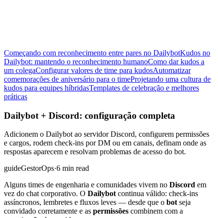
Começando com reconhecimento entre pares no Dailybot
Kudos no
Dailybot: mantendo o reconhecimento humano
Como dar kudos a
um colega
Configurar valores de time para kudos
Automatizar
comemorações de aniversário para o time
Projetando uma cultura de
kudos para equipes híbridas
Templates de celebração e melhores
práticas
Dailybot + Discord: configuração completa
Adicionem o Dailybot ao servidor Discord, configurem permissões
e cargos, rodem check-ins por DM ou em canais, definam onde as
respostas aparecem e resolvam problemas de acesso do bot.
guide
Gestor
Ops
·
6 min read
Alguns times de engenharia e comunidades vivem no
Discord
em
vez do chat corporativo. O
Dailybot
continua válido: check-ins
assíncronos, lembretes e fluxos leves — desde que o
bot
seja
convidado corretamente e as
permissões
combinem com a