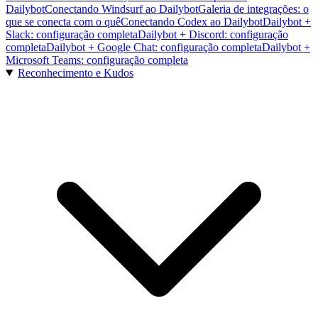
Dailybot
Conectando Windsurf ao Dailybot
Galeria de integrações: o
que se conecta com o quê
Conectando Codex ao Dailybot
Dailybot +
Slack: configuração completa
Dailybot + Discord: configuração
completa
Dailybot + Google Chat: configuração completa
Dailybot +
Microsoft Teams: configuração completa
Reconhecimento e Kudos