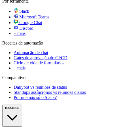
Por ferramenta
Slack
Microsoft Teams
Google Chat
Discord
+ mais
Receitas de automação
Automação de chat
Gates de aprovação de CI/CD
Ciclo de vida de formulários
+ mais
Comparativos
Dailybot vs reuniões de status
Standups assíncronos vs reuniões diárias
Por que não só o Slack?
recursos