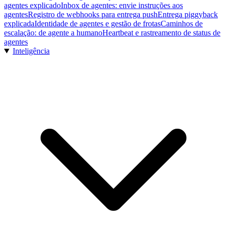
agentes explicado
Inbox de agentes: envie instruções aos
agentes
Registro de webhooks para entrega push
Entrega piggyback
explicada
Identidade de agentes e gestão de frotas
Caminhos de
escalação: de agente a humano
Heartbeat e rastreamento de status de
agentes
Inteligência