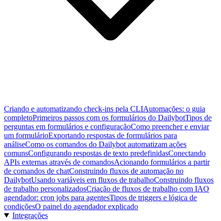
Criando e automatizando check-ins pela CLI
Automações: o guia
completo
Primeiros passos com os formulários do Dailybot
Tipos de
perguntas em formulários e configuração
Como preencher e enviar
um formulário
Exportando respostas de formulários para
análise
Como os comandos do Dailybot automatizam ações
comuns
Configurando respostas de texto predefinidas
Conectando
APIs externas através de comandos
Acionando formulários a partir
de comandos de chat
Construindo fluxos de automação no
Dailybot
Usando variáveis em fluxos de trabalho
Construindo fluxos
de trabalho personalizados
Criação de fluxos de trabalho com IA
O
agendador: cron jobs para agentes
Tipos de triggers e lógica de
condições
O painel do agendador explicado
Integrações