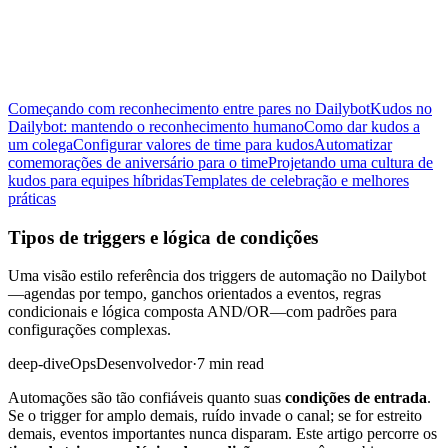
Começando com reconhecimento entre pares no Dailybot
Kudos no
Dailybot: mantendo o reconhecimento humano
Como dar kudos a
um colega
Configurar valores de time para kudos
Automatizar
comemorações de aniversário para o time
Projetando uma cultura de
kudos para equipes híbridas
Templates de celebração e melhores
práticas
Tipos de triggers e lógica de condições
Uma visão estilo referência dos triggers de automação no Dailybot
—agendas por tempo, ganchos orientados a eventos, regras
condicionais e lógica composta AND/OR—com padrões para
configurações complexas.
deep-dive
Ops
Desenvolvedor
·
7 min read
Automações são tão confiáveis quanto suas
condições de entrada
.
Se o trigger for amplo demais, ruído invade o canal; se for estreito
demais, eventos importantes nunca disparam. Este artigo percorre os