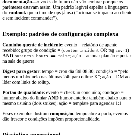
documentação
—o vocês do futuro não vão lembrar por que os
parênteses estavam assim. Um padrão legível espelha a linguagem
do
runbook
que o time de ops já usa (“acionar se impacto ao cliente
e
sem incident commander”).
Exemplo: padrões de configuração complexa
Caminho quente de incidente
: evento = relatório de agente
recebido; grupo de condição = (
OR tag
)
contém incident
sev-1
AND
; ação = acionar plantão
e
postar
business_hours == false
na sala de guerra.
Digest para gestor
: tempo = cron dia útil 08:30; condição = “pelo
menos um bloqueio nas últimas 24h para o time X”; ação = DM ao
líder com links do rollup.
Portão de qualidade
: evento = check-in concluído; condição =
humor abaixo do limiar
AND
humor anterior também abaixo para o
mesmo usuário (dois strikes); ação = template para agendar 1:1.
Esses exemplos ilustram
composição
: tempo abre a porta, eventos
dão frescor e condições impõem proporcionalidade.
Disciplina operacional