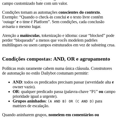
campo customizado bate com um valor.
Condições tornam as automações
conscientes do contexto
.
Exemplo: “Quando o check-in conclui
e
o texto livre contém
‘outage’
e
o time é Platform”. Sem condições, cada conclusão
avisaria o mesmo lugar.
Atenção a
maiúsculas
, tokenização e idioma: casar “blocked” pode
perder “bloqueado” a menos que vocês modelem padrões
multilíngues ou usem campos estruturados em vez de substring crua.
Condições compostas: AND, OR e agrupamento
Políticas reais raramente cabem numa única cláusula. Construtores
de automação no estilo Dailybot costumam permitir:
AND
: todos os predicados precisam passar (severidade alta
e
owner vazio).
OR
: qualquer predicado passa (palavra-chave “P1”
ou
campo
prioridade igual a urgente).
Grupos aninhados
:
para
(A AND B) OR (C AND D)
matrizes de escalação.
Quando aninharem grupos,
nomeiem em comentários ou