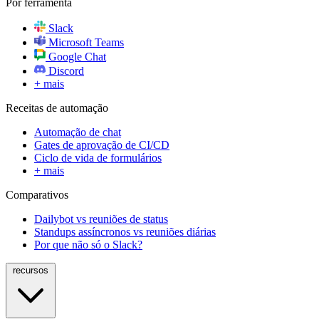
Por ferramenta
Slack
Microsoft Teams
Google Chat
Discord
+ mais
Receitas de automação
Automação de chat
Gates de aprovação de CI/CD
Ciclo de vida de formulários
+ mais
Comparativos
Dailybot vs reuniões de status
Standups assíncronos vs reuniões diárias
Por que não só o Slack?
recursos