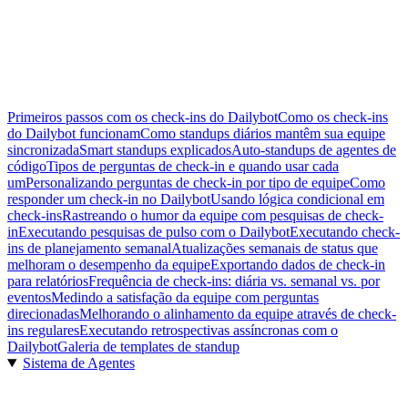
Primeiros passos com os check-ins do Dailybot
Como os check-ins
do Dailybot funcionam
Como standups diários mantêm sua equipe
sincronizada
Smart standups explicados
Auto-standups de agentes de
código
Tipos de perguntas de check-in e quando usar cada
um
Personalizando perguntas de check-in por tipo de equipe
Como
responder um check-in no Dailybot
Usando lógica condicional em
check-ins
Rastreando o humor da equipe com pesquisas de check-
in
Executando pesquisas de pulso com o Dailybot
Executando check-
ins de planejamento semanal
Atualizações semanais de status que
melhoram o desempenho da equipe
Exportando dados de check-in
para relatórios
Frequência de check-ins: diária vs. semanal vs. por
eventos
Medindo a satisfação da equipe com perguntas
direcionadas
Melhorando o alinhamento da equipe através de check-
ins regulares
Executando retrospectivas assíncronas com o
Dailybot
Galeria de templates de standup
Sistema de Agentes