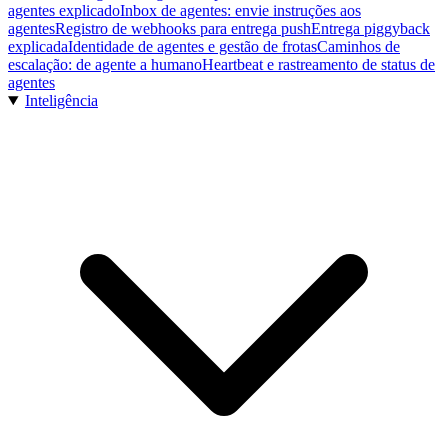
agentes explicado
Inbox de agentes: envie instruções aos
agentes
Registro de webhooks para entrega push
Entrega piggyback
explicada
Identidade de agentes e gestão de frotas
Caminhos de
escalação: de agente a humano
Heartbeat e rastreamento de status de
agentes
Inteligência