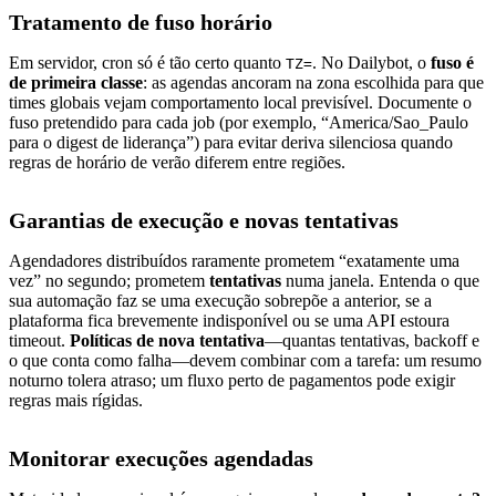
Tratamento de fuso horário
Em servidor, cron só é tão certo quanto
. No Dailybot, o
fuso é
TZ=
de primeira classe
: as agendas ancoram na zona escolhida para que
times globais vejam comportamento local previsível. Documente o
fuso pretendido para cada job (por exemplo, “America/Sao_Paulo
para o digest de liderança”) para evitar deriva silenciosa quando
regras de horário de verão diferem entre regiões.
Garantias de execução e novas tentativas
Agendadores distribuídos raramente prometem “exatamente uma
vez” no segundo; prometem
tentativas
numa janela. Entenda o que
sua automação faz se uma execução sobrepõe a anterior, se a
plataforma fica brevemente indisponível ou se uma API estoura
timeout.
Políticas de nova tentativa
—quantas tentativas, backoff e
o que conta como falha—devem combinar com a tarefa: um resumo
noturno tolera atraso; um fluxo perto de pagamentos pode exigir
regras mais rígidas.
Monitorar execuções agendadas