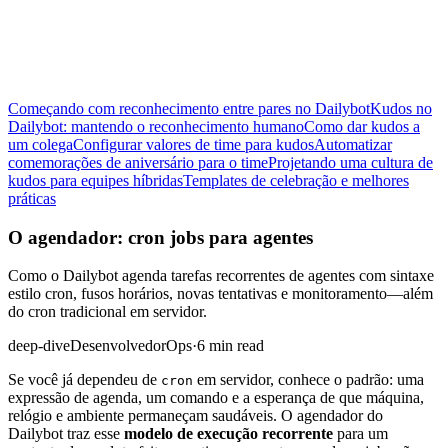
Começando com reconhecimento entre pares no Dailybot
Kudos no
Dailybot: mantendo o reconhecimento humano
Como dar kudos a
um colega
Configurar valores de time para kudos
Automatizar
comemorações de aniversário para o time
Projetando uma cultura de
kudos para equipes híbridas
Templates de celebração e melhores
práticas
O agendador: cron jobs para agentes
Como o Dailybot agenda tarefas recorrentes de agentes com sintaxe
estilo cron, fusos horários, novas tentativas e monitoramento—além
do cron tradicional em servidor.
deep-dive
Desenvolvedor
Ops
·
6 min read
Se você já dependeu de
em servidor, conhece o padrão: uma
cron
expressão de agenda, um comando e a esperança de que máquina,
relógio e ambiente permaneçam saudáveis. O agendador do
Dailybot traz esse
modelo de execução recorrente
para um