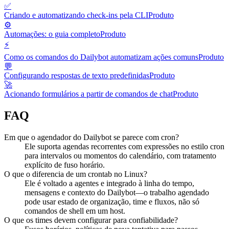
✅
Criando e automatizando check-ins pela CLI
Produto
⚙️
Automações: o guia completo
Produto
⚡
Como os comandos do Dailybot automatizam ações comuns
Produto
💬
Configurando respostas de texto predefinidas
Produto
🚀
Acionando formulários a partir de comandos de chat
Produto
FAQ
Em que o agendador do Dailybot se parece com cron?
Ele suporta agendas recorrentes com expressões no estilo cron
para intervalos ou momentos do calendário, com tratamento
explícito de fuso horário.
O que o diferencia de um crontab no Linux?
Ele é voltado a agentes e integrado à linha do tempo,
mensagens e contexto do Dailybot—o trabalho agendado
pode usar estado de organização, time e fluxos, não só
comandos de shell em um host.
O que os times devem configurar para confiabilidade?