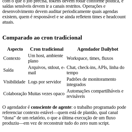
com o que o job precisa, tokens devem rodar conforme política, e
saídas sensíveis devem ir a canais restritos. Operações e
desenvolvimento devem auditar periodicamente quais agendas
existem, quem é responsável e se ainda refletem times e headcount
atuais.
Comparado ao cron tradicional
Aspecto
Cron tradicional
Agendador Dailybot
Um host, ambiente
Contexto
Workspace, times, fluxos
plano
Arquivos, stdout, e-
Chat, check-ins, APIs, linha do
Saída
mail
tempo
Padrões de monitoramento
Visibilidade
Logs por servidor
integrados
Automações compartilháveis e
Colaboração
Muitas vezes opaco
revisáveis
O agendador é
consciente de agente
: o trabalho programado pode
referenciar contexto estável—quem está de plantão, qual canal
“dona” de um relatório, o que a última execução de um fluxo
produziu—em vez de reconstruir tudo do zero num script.