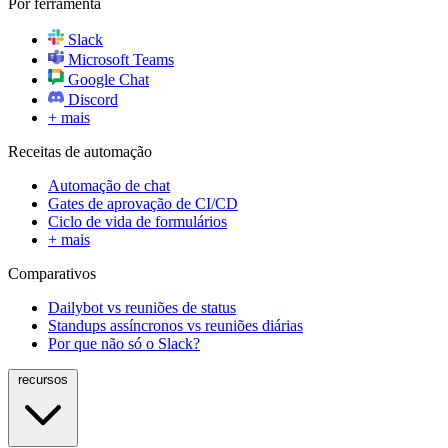
Por ferramenta
Slack
Microsoft Teams
Google Chat
Discord
+ mais
Receitas de automação
Automação de chat
Gates de aprovação de CI/CD
Ciclo de vida de formulários
+ mais
Comparativos
Dailybot vs reuniões de status
Standups assíncronos vs reuniões diárias
Por que não só o Slack?
recursos