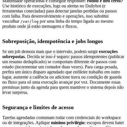
Maturidade operacional é conseguir responder:
rodou e deu certo?
Use histórico de execuções, logs ou alertas no Dailybot (e
ferramentas conectadas) para detectar janelas perdidas ou passos
com falha. Para desenvolvimento e operações, isso substitui
vasculhar
por uma linha do tempo ligada ao mesmo
/var/log
produto onde já estão mensagens e fluxos.
Sobreposição, idempotência e jobs longos
Se um job demora mais que o intervalo, podem surgir
execuções
sobrepostas
. Decida se isso é seguro: passos idempotentes (publicar
um resumo deduplicado) se comportam diferente de passos com
estado (incrementar um contador duas vezes). Para carga pesada,
prefira um único disparo agendado que enfileire trabalho em outro
lugar, aumente a cadência ou adicione trava ou condição de guarda
no fluxo para só uma execução avançar por vez. Documente essas
premissas junto da agenda para quem mantiver o sistema depois não
levar surpresa.
Segurança e limites de acesso
Tarefas agendadas costumam rodar com credenciais do workspace
ou de integrações. Aplique
mínimo privilégio
: escopos devem bater