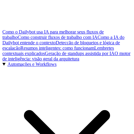
Como o Dailybot usa IA para melhorar seus fluxos de
trabalho
Como construir fluxos de trabalho com IA
Como a IA do
Dailybot entende o contexto
Detecção de bloqueios e lógica de
escalação
Resumos inteligentes: como funcionam
Lembretes
contextuais explicados
Geração de standups assistida por IA
O motor
de inteligência: visão geral da arquitetura
Automações e Workflows