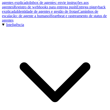
agentes explicado
Inbox de agentes: envie instruções aos
agentes
Registro de webhooks para entrega push
Entrega piggyback
explicada
Identidade de agentes e gestão de frotas
Caminhos de
escalação: de agente a humano
Heartbeat e rastreamento de status de
agentes
Inteligência