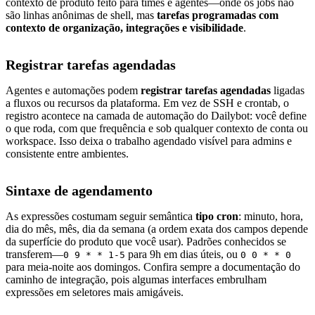
contexto de produto feito para times e agentes—onde os jobs não
são linhas anônimas de shell, mas
tarefas programadas com
contexto de organização, integrações e visibilidade
.
Registrar tarefas agendadas
Agentes e automações podem
registrar tarefas agendadas
ligadas
a fluxos ou recursos da plataforma. Em vez de SSH e crontab, o
registro acontece na camada de automação do Dailybot: você define
o que roda, com que frequência e sob qualquer contexto de conta ou
workspace. Isso deixa o trabalho agendado visível para admins e
consistente entre ambientes.
Sintaxe de agendamento
As expressões costumam seguir semântica
tipo cron
: minuto, hora,
dia do mês, mês, dia da semana (a ordem exata dos campos depende
da superfície do produto que você usar). Padrões conhecidos se
transferem—
para 9h em dias úteis, ou
0 9 * * 1-5
0 0 * * 0
para meia-noite aos domingos. Confira sempre a documentação do
caminho de integração, pois algumas interfaces embrulham
expressões em seletores mais amigáveis.