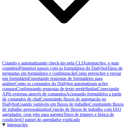
Criando e automatizando check-ins pela CLI
Automações: o guia
completo
Primeiros passos com os formulários do Dailybot
Tipos de
perguntas em formulários e configuração
Como preencher e enviar
um formulário
Exportando respostas de formulários para
análise
Como os comandos do Dailybot automatizam ações
comuns
Configurando respostas de texto predefinidas
Conectando
APIs externas através de comandos
Acionando formulários a partir
de comandos de chat
Construindo fluxos de automação no
Dailybot
Usando variáveis em fluxos de trabalho
Construindo fluxos
de trabalho personalizados
Criação de fluxos de trabalho com IA
O
agendador: cron jobs para agentes
Tipos de triggers e lógica de
condições
O painel do agendador explicado
Integrações