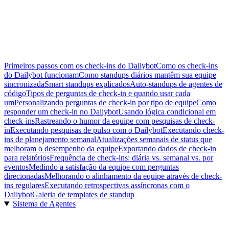
Primeiros passos com os check-ins do Dailybot
Como os check-ins
do Dailybot funcionam
Como standups diários mantêm sua equipe
sincronizada
Smart standups explicados
Auto-standups de agentes de
código
Tipos de perguntas de check-in e quando usar cada
um
Personalizando perguntas de check-in por tipo de equipe
Como
responder um check-in no Dailybot
Usando lógica condicional em
check-ins
Rastreando o humor da equipe com pesquisas de check-
in
Executando pesquisas de pulso com o Dailybot
Executando check-
ins de planejamento semanal
Atualizações semanais de status que
melhoram o desempenho da equipe
Exportando dados de check-in
para relatórios
Frequência de check-ins: diária vs. semanal vs. por
eventos
Medindo a satisfação da equipe com perguntas
direcionadas
Melhorando o alinhamento da equipe através de check-
ins regulares
Executando retrospectivas assíncronas com o
Dailybot
Galeria de templates de standup
Sistema de Agentes