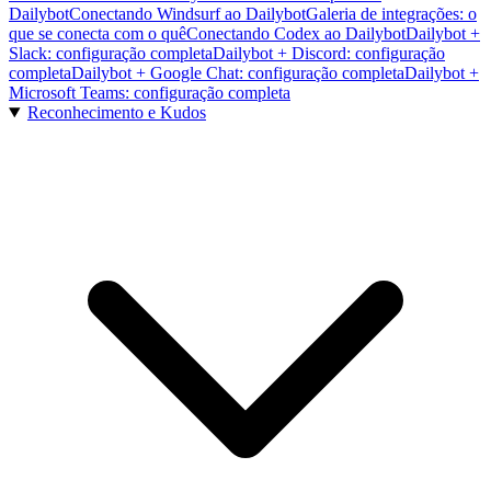
Dailybot
Conectando Windsurf ao Dailybot
Galeria de integrações: o
que se conecta com o quê
Conectando Codex ao Dailybot
Dailybot +
Slack: configuração completa
Dailybot + Discord: configuração
completa
Dailybot + Google Chat: configuração completa
Dailybot +
Microsoft Teams: configuração completa
Reconhecimento e Kudos