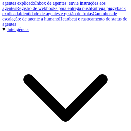
agentes explicado
Inbox de agentes: envie instruções aos
agentes
Registro de webhooks para entrega push
Entrega piggyback
explicada
Identidade de agentes e gestão de frotas
Caminhos de
escalação: de agente a humano
Heartbeat e rastreamento de status de
agentes
Inteligência