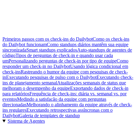
Primeiros passos com os check-ins do Dailybot
Como os check-ins
do Dailybot funcionam
Como standups diários mantêm sua equipe
sincronizada
Smart standups explicados
Auto-standups de agentes de
código
Tipos de perguntas de check-in e quando usar cada
um
Personalizando perguntas de check-in por tipo de equipe
Como
responder um check-in no Dailybot
Usando lógica condicional em
check-ins
Rastreando o humor da equipe com pesquisas de check-
in
Executando pesquisas de pulso com o Dailybot
Executando check-
ins de planejamento semanal
Atualizações semanais de status que
melhoram o desempenho da equipe
Exportando dados de check-in
para relatórios
Frequência de check-ins: diária vs. semanal vs. por
eventos
Medindo a satisfação da equipe com perguntas
direcionadas
Melhorando o alinhamento da equipe através de check-
ins regulares
Executando retrospectivas assíncronas com o
Dailybot
Galeria de templates de standup
Sistema de Agentes