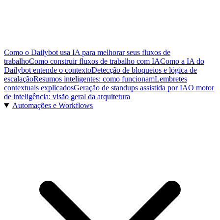
Como o Dailybot usa IA para melhorar seus fluxos de
trabalho
Como construir fluxos de trabalho com IA
Como a IA do
Dailybot entende o contexto
Detecção de bloqueios e lógica de
escalação
Resumos inteligentes: como funcionam
Lembretes
contextuais explicados
Geração de standups assistida por IA
O motor
de inteligência: visão geral da arquitetura
Automações e Workflows