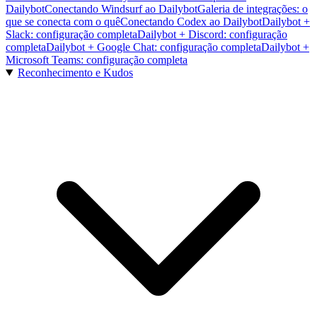
Dailybot
Conectando Windsurf ao Dailybot
Galeria de integrações: o
que se conecta com o quê
Conectando Codex ao Dailybot
Dailybot +
Slack: configuração completa
Dailybot + Discord: configuração
completa
Dailybot + Google Chat: configuração completa
Dailybot +
Microsoft Teams: configuração completa
Reconhecimento e Kudos