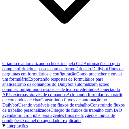
Criando e automatizando check-ins pela CLI
Automações: o guia
completo
Primeiros passos com os formulários do Dailybot
Tipos de
perguntas em formulários e configuração
Como preencher e enviar
um formulário
Exportando respostas de formulários para
análise
Como os comandos do Dailybot automatizam ações
comuns
Configurando respostas de texto predefinidas
Conectando
APIs externas através de comandos
Acionando formulários a partir
de comandos de chat
Construindo fluxos de automação no
Dailybot
Usando variáveis em fluxos de trabalho
Construindo fluxos
de trabalho personalizados
Criação de fluxos de trabalho com IA
O
agendador: cron jobs para agentes
Tipos de triggers e lógica de
condições
O painel do agendador explicado
Integrações