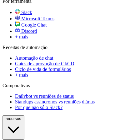
Por ferramenta
Slack
Microsoft Teams
Google Chat
Discord
+ mais
Receitas de automação
Automação de chat
Gates de aprovação de CI/CD
Ciclo de vida de formulários
+ mais
Comparativos
Dailybot vs reuniões de status
Standups assíncronos vs reuniões diárias
Por que não só o Slack?
recursos