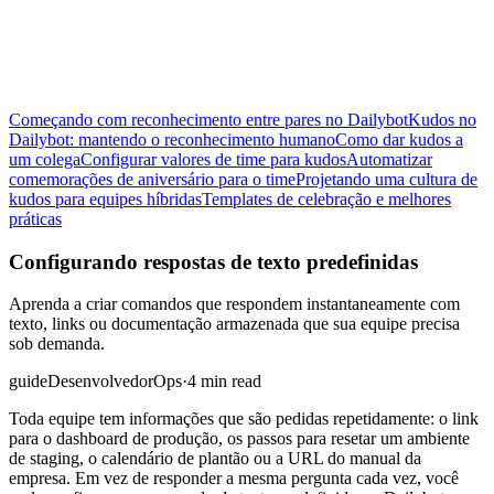
Começando com reconhecimento entre pares no Dailybot
Kudos no
Dailybot: mantendo o reconhecimento humano
Como dar kudos a
um colega
Configurar valores de time para kudos
Automatizar
comemorações de aniversário para o time
Projetando uma cultura de
kudos para equipes híbridas
Templates de celebração e melhores
práticas
Configurando respostas de texto predefinidas
Aprenda a criar comandos que respondem instantaneamente com
texto, links ou documentação armazenada que sua equipe precisa
sob demanda.
guide
Desenvolvedor
Ops
·
4 min read
Toda equipe tem informações que são pedidas repetidamente: o link
para o dashboard de produção, os passos para resetar um ambiente
de staging, o calendário de plantão ou a URL do manual da
empresa. Em vez de responder a mesma pergunta cada vez, você