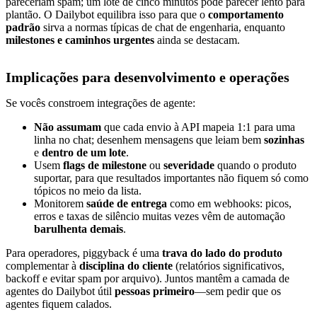
pareceriam spam; um lote de cinco minutos pode parecer lento para
plantão. O Dailybot equilibra isso para que o
comportamento
padrão
sirva a normas típicas de chat de engenharia, enquanto
milestones e caminhos urgentes
ainda se destacam.
Implicações para desenvolvimento e operações
Se vocês constroem integrações de agente:
Não assumam
que cada envio à API mapeia 1:1 para uma
linha no chat; desenhem mensagens que leiam bem
sozinhas
e
dentro de um lote
.
Usem
flags de milestone
ou
severidade
quando o produto
suportar, para que resultados importantes não fiquem só como
tópicos no meio da lista.
Monitorem
saúde de entrega
como em webhooks: picos,
erros e taxas de silêncio muitas vezes vêm de automação
barulhenta demais
.
Para operadores, piggyback é uma
trava do lado do produto
complementar à
disciplina do cliente
(relatórios significativos,
backoff e evitar spam por arquivo). Juntos mantêm a camada de
agentes do Dailybot útil
pessoas primeiro
—sem pedir que os
agentes fiquem calados.