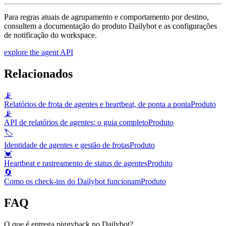
Para regras atuais de agrupamento e comportamento por destino,
consultem a documentação do produto Dailybot e as configurações
de notificação do workspace.
explore the agent API
Relacionados
📡
Relatórios de frota de agentes e heartbeat, de ponta a ponta
Produto
📡
API de relatórios de agentes: o guia completo
Produto
🏷️
Identidade de agentes e gestão de frotas
Produto
💓
Heartbeat e rastreamento de status de agentes
Produto
🔄
Como os check-ins do Dailybot funcionam
Produto
FAQ
O que é entrega piggyback no Dailybot?