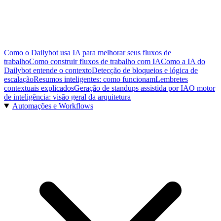
Como o Dailybot usa IA para melhorar seus fluxos de
trabalho
Como construir fluxos de trabalho com IA
Como a IA do
Dailybot entende o contexto
Detecção de bloqueios e lógica de
escalação
Resumos inteligentes: como funcionam
Lembretes
contextuais explicados
Geração de standups assistida por IA
O motor
de inteligência: visão geral da arquitetura
Automações e Workflows