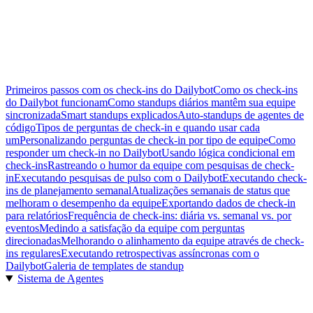
Primeiros passos com os check-ins do Dailybot
Como os check-ins
do Dailybot funcionam
Como standups diários mantêm sua equipe
sincronizada
Smart standups explicados
Auto-standups de agentes de
código
Tipos de perguntas de check-in e quando usar cada
um
Personalizando perguntas de check-in por tipo de equipe
Como
responder um check-in no Dailybot
Usando lógica condicional em
check-ins
Rastreando o humor da equipe com pesquisas de check-
in
Executando pesquisas de pulso com o Dailybot
Executando check-
ins de planejamento semanal
Atualizações semanais de status que
melhoram o desempenho da equipe
Exportando dados de check-in
para relatórios
Frequência de check-ins: diária vs. semanal vs. por
eventos
Medindo a satisfação da equipe com perguntas
direcionadas
Melhorando o alinhamento da equipe através de check-
ins regulares
Executando retrospectivas assíncronas com o
Dailybot
Galeria de templates de standup
Sistema de Agentes