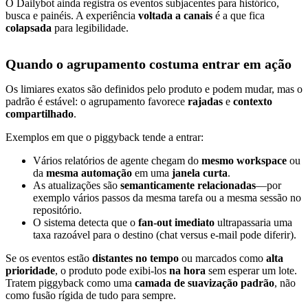
O Dailybot ainda registra os eventos subjacentes para histórico,
busca e painéis. A experiência
voltada a canais
é a que fica
colapsada
para legibilidade.
Quando o agrupamento costuma entrar em ação
Os limiares exatos são definidos pelo produto e podem mudar, mas o
padrão é estável: o agrupamento favorece
rajadas
e
contexto
compartilhado
.
Exemplos em que o piggyback tende a entrar:
Vários relatórios de agente chegam do
mesmo workspace
ou
da
mesma automação
em uma
janela curta
.
As atualizações são
semanticamente relacionadas
—por
exemplo vários passos da mesma tarefa ou a mesma sessão no
repositório.
O sistema detecta que o
fan-out imediato
ultrapassaria uma
taxa razoável para o destino (chat versus e-mail pode diferir).
Se os eventos estão
distantes no tempo
ou marcados como
alta
prioridade
, o produto pode exibi-los
na hora
sem esperar um lote.
Tratem piggyback como uma
camada de suavização padrão
, não
como fusão rígida de tudo para sempre.