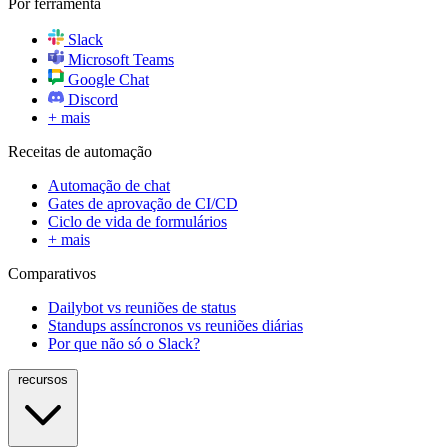
Por ferramenta
Slack
Microsoft Teams
Google Chat
Discord
+ mais
Receitas de automação
Automação de chat
Gates de aprovação de CI/CD
Ciclo de vida de formulários
+ mais
Comparativos
Dailybot vs reuniões de status
Standups assíncronos vs reuniões diárias
Por que não só o Slack?
recursos