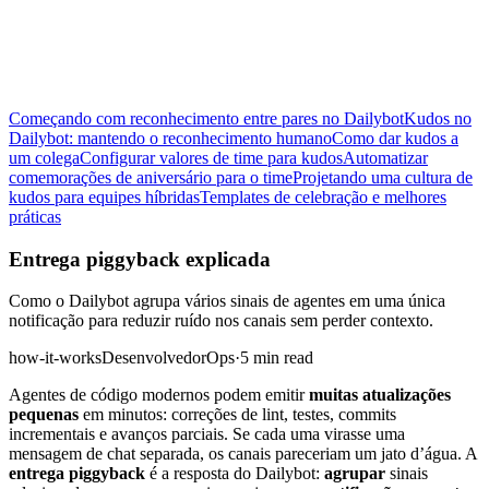
Começando com reconhecimento entre pares no Dailybot
Kudos no
Dailybot: mantendo o reconhecimento humano
Como dar kudos a
um colega
Configurar valores de time para kudos
Automatizar
comemorações de aniversário para o time
Projetando uma cultura de
kudos para equipes híbridas
Templates de celebração e melhores
práticas
Entrega piggyback explicada
Como o Dailybot agrupa vários sinais de agentes em uma única
notificação para reduzir ruído nos canais sem perder contexto.
how-it-works
Desenvolvedor
Ops
·
5 min read
Agentes de código modernos podem emitir
muitas atualizações
pequenas
em minutos: correções de lint, testes, commits
incrementais e avanços parciais. Se cada uma virasse uma
mensagem de chat separada, os canais pareceriam um jato d’água. A
entrega piggyback
é a resposta do Dailybot:
agrupar
sinais