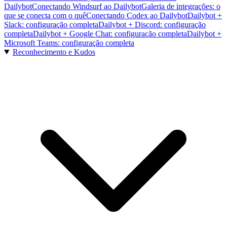
Dailybot
Conectando Windsurf ao Dailybot
Galeria de integrações: o
que se conecta com o quê
Conectando Codex ao Dailybot
Dailybot +
Slack: configuração completa
Dailybot + Discord: configuração
completa
Dailybot + Google Chat: configuração completa
Dailybot +
Microsoft Teams: configuração completa
Reconhecimento e Kudos