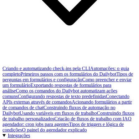
Criando e automatizando check-ins pela CLI
Automações: o guia
completo
Primeiros passos com os formulários do Dailybot
Tipos de
perguntas em formulários e configuração
Como preencher e enviar
um formulário
Exportando respostas de formulários para
análise
Como os comandos do Dailybot automatizam ações
comuns
Configurando respostas de texto predefinidas
Conectando
APIs externas através de comandos
Acionando formulários a partir
de comandos de chat
Construindo fluxos de automação no
Dailybot
Usando variáveis em fluxos de trabalho
Construindo fluxos
de trabalho personalizados
Criação de fluxos de trabalho com IA
O
agendador: cron jobs para agentes
Tipos de triggers e lógica de
condições
O painel do agendador explicado
Integrações