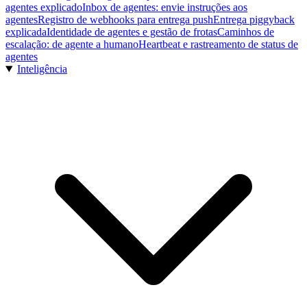
agentes explicado
Inbox de agentes: envie instruções aos
agentes
Registro de webhooks para entrega push
Entrega piggyback
explicada
Identidade de agentes e gestão de frotas
Caminhos de
escalação: de agente a humano
Heartbeat e rastreamento de status de
agentes
Inteligência