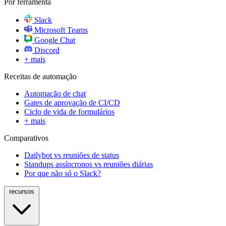
Por ferramenta
Slack
Microsoft Teams
Google Chat
Discord
+ mais
Receitas de automação
Automação de chat
Gates de aprovação de CI/CD
Ciclo de vida de formulários
+ mais
Comparativos
Dailybot vs reuniões de status
Standups assíncronos vs reuniões diárias
Por que não só o Slack?
recursos