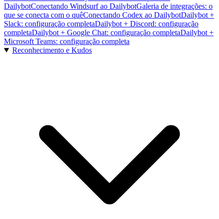
Dailybot
Conectando Windsurf ao Dailybot
Galeria de integrações: o
que se conecta com o quê
Conectando Codex ao Dailybot
Dailybot +
Slack: configuração completa
Dailybot + Discord: configuração
completa
Dailybot + Google Chat: configuração completa
Dailybot +
Microsoft Teams: configuração completa
Reconhecimento e Kudos