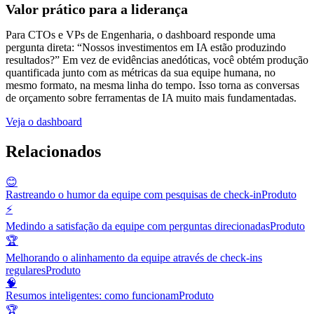
Valor prático para a liderança
Para CTOs e VPs de Engenharia, o dashboard responde uma
pergunta direta: “Nossos investimentos em IA estão produzindo
resultados?” Em vez de evidências anedóticas, você obtém produção
quantificada junto com as métricas da sua equipe humana, no
mesmo formato, na mesma linha do tempo. Isso torna as conversas
de orçamento sobre ferramentas de IA muito mais fundamentadas.
Veja o dashboard
Relacionados
😊
Rastreando o humor da equipe com pesquisas de check-in
Produto
⚡
Medindo a satisfação da equipe com perguntas direcionadas
Produto
🏆
Melhorando o alinhamento da equipe através de check-ins
regulares
Produto
🧠
Resumos inteligentes: como funcionam
Produto
🏆