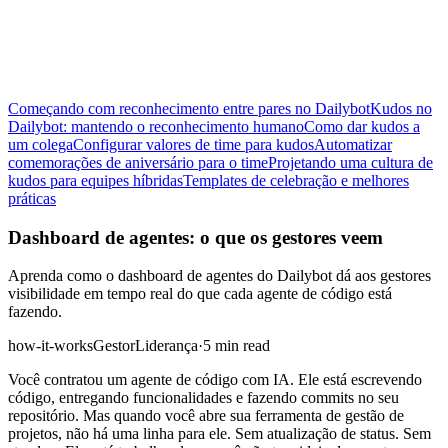
Começando com reconhecimento entre pares no Dailybot
Kudos no
Dailybot: mantendo o reconhecimento humano
Como dar kudos a
um colega
Configurar valores de time para kudos
Automatizar
comemorações de aniversário para o time
Projetando uma cultura de
kudos para equipes híbridas
Templates de celebração e melhores
práticas
Dashboard de agentes: o que os gestores veem
Aprenda como o dashboard de agentes do Dailybot dá aos gestores
visibilidade em tempo real do que cada agente de código está
fazendo.
how-it-works
Gestor
Liderança
·
5 min read
Você contratou um agente de código com IA. Ele está escrevendo
código, entregando funcionalidades e fazendo commits no seu
repositório. Mas quando você abre sua ferramenta de gestão de
projetos, não há uma linha para ele. Sem atualização de status. Sem