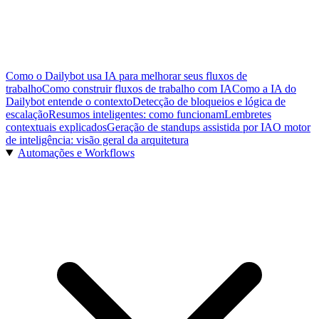
Como o Dailybot usa IA para melhorar seus fluxos de
trabalho
Como construir fluxos de trabalho com IA
Como a IA do
Dailybot entende o contexto
Detecção de bloqueios e lógica de
escalação
Resumos inteligentes: como funcionam
Lembretes
contextuais explicados
Geração de standups assistida por IA
O motor
de inteligência: visão geral da arquitetura
Automações e Workflows