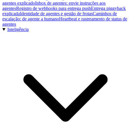
agentes explicado
Inbox de agentes: envie instruções aos
agentes
Registro de webhooks para entrega push
Entrega piggyback
explicada
Identidade de agentes e gestão de frotas
Caminhos de
escalação: de agente a humano
Heartbeat e rastreamento de status de
agentes
Inteligência