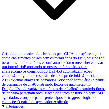
Criando e automatizando check-ins pela CLI
Automações: o guia
completo
Primeiros passos com os formulários do Dailybot
Tipos de
perguntas em formulários e configuração
Como preencher e enviar
um formulário
Exportando respostas de formulários para
análise
Como os comandos do Dailybot automatizam ações
comuns
Configurando respostas de texto predefinidas
Conectando
APIs externas através de comandos
Acionando formulários a partir
de comandos de chat
Construindo fluxos de automação no
Dailybot
Usando variáveis em fluxos de trabalho
Construindo fluxos
de trabalho personalizados
Criação de fluxos de trabalho com IA
O
agendador: cron jobs para agentes
Tipos de triggers e lógica de
condições
O painel do agendador explicado
Integrações