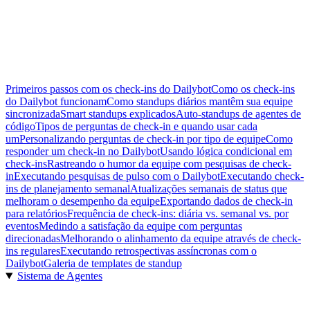
Primeiros passos com os check-ins do Dailybot
Como os check-ins
do Dailybot funcionam
Como standups diários mantêm sua equipe
sincronizada
Smart standups explicados
Auto-standups de agentes de
código
Tipos de perguntas de check-in e quando usar cada
um
Personalizando perguntas de check-in por tipo de equipe
Como
responder um check-in no Dailybot
Usando lógica condicional em
check-ins
Rastreando o humor da equipe com pesquisas de check-
in
Executando pesquisas de pulso com o Dailybot
Executando check-
ins de planejamento semanal
Atualizações semanais de status que
melhoram o desempenho da equipe
Exportando dados de check-in
para relatórios
Frequência de check-ins: diária vs. semanal vs. por
eventos
Medindo a satisfação da equipe com perguntas
direcionadas
Melhorando o alinhamento da equipe através de check-
ins regulares
Executando retrospectivas assíncronas com o
Dailybot
Galeria de templates de standup
Sistema de Agentes