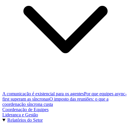
A comunicação é existencial para os agentes
Por que equipes async-
first superam as síncronas
O imposto das reuniões: o que a
coordenação síncrona custa
Coordenação de Equipes
Liderança e Gestão
Relatórios do Setor