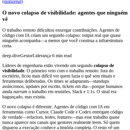
(quinzenal)
O novo colapso de visibilidade: agentes que ninguém
vê
O trabalho remoto dificultou enxergar contribuições. Agentes de
código com IA criam um segundo colapso: output real que quase
ninguém acompanha—a menos que você construa a infraestrutura
certa.
deep-dive
Gestor
Liderança
·
6 min read
Líderes de engenharia estão vivendo um segundo
colapso de
visibilidade
. O primeiro veio com o trabalho remoto: fora do
escritório, ficou mais difícil ver quem fazia o quê sem rituais e
ferramentas deliberadas. Os times se adaptaram—standups
assíncronos, updates por escrito, tickets em dia—porque humanos
ainda
narram
o trabalho em reuniões, Slack e 1:1s. O sinal era
bagunçado, mas existia.
O novo colapso é diferente. Agentes de código com IA em
ferramentas como Cursor, Claude Code e Codex entregam código
de verdade—refactors, testes, features—mas esse trabalho quase
nunca aparece nos canais que gestores realmente leem. Só quem
disparou a execução conhece a história completa. O resto vê um