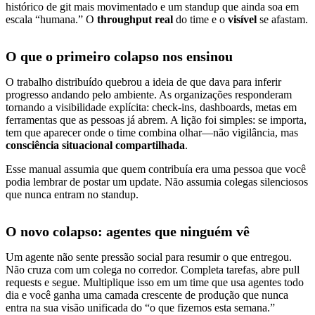
histórico de git mais movimentado e um standup que ainda soa em
escala “humana.” O
throughput real
do time e o
visível
se afastam.
O que o primeiro colapso nos ensinou
O trabalho distribuído quebrou a ideia de que dava para inferir
progresso andando pelo ambiente. As organizações responderam
tornando a visibilidade explícita: check-ins, dashboards, metas em
ferramentas que as pessoas já abrem. A lição foi simples: se importa,
tem que aparecer onde o time combina olhar—não vigilância, mas
consciência situacional compartilhada
.
Esse manual assumia que quem contribuía era uma pessoa que você
podia lembrar de postar um update. Não assumia colegas silenciosos
que nunca entram no standup.
O novo colapso: agentes que ninguém vê
Um agente não sente pressão social para resumir o que entregou.
Não cruza com um colega no corredor. Completa tarefas, abre pull
requests e segue. Multiplique isso em um time que usa agentes todo
dia e você ganha uma camada crescente de produção que nunca
entra na sua visão unificada do “o que fizemos esta semana.”