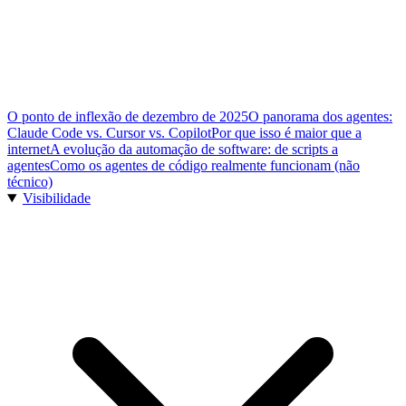
O ponto de inflexão de dezembro de 2025
O panorama dos agentes:
Claude Code vs. Cursor vs. Copilot
Por que isso é maior que a
internet
A evolução da automação de software: de scripts a
agentes
Como os agentes de código realmente funcionam (não
técnico)
Visibilidade