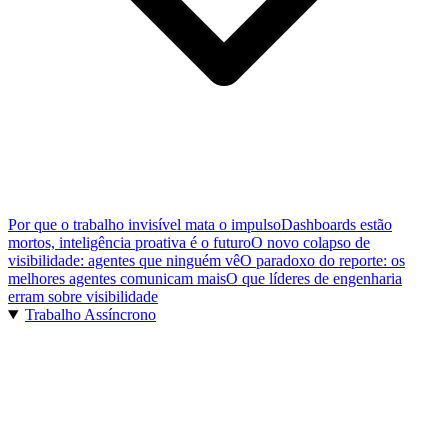
Por que o trabalho invisível mata o impulso
Dashboards estão
mortos, inteligência proativa é o futuro
O novo colapso de
visibilidade: agentes que ninguém vê
O paradoxo do reporte: os
melhores agentes comunicam mais
O que líderes de engenharia
erram sobre visibilidade
Trabalho Assíncrono