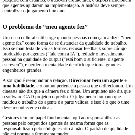
que agentes ajudaram na implementação. A história deve sempre
centralizar o julgamento humano.
O problema do “meu agente fez”
Um risco cultural sutil surge quando pessoas começam a dizer “meu
agente fez” como forma de se distanciar da qualidade do trabalho.
Isso se manifesta de várias formas: recusar feedback sobre código
produzido por agentes (“fale com a IA”), reduzir o investimento
pessoal na qualidade do output (“está bom o suficiente, o agente
escreveu”), e perder a mentalidade de ofício que torna grandes
engenheiros grandes.
A solução é reenquadrar a relação.
Direcionar bem um agente é
uma habilidade
, e o output pertence à pessoa que o direcionou. Um
cineasta não diz que a câmera fez o filme. Um arquiteto não diz que
o software CAD projetou o prédio. O julgamento humano que
moldou o trabalho do agente é a parte valiosa, e isso é o que o time
deve reconhecer e criticar.
Gestores têm um papel fundamental aqui ao responsabilizar as
pessoas pelo output dos agentes da mesma forma que as
responsabilizam pelo código escrito à mão. O padrão de qualidade
não cai porque a ferramenta mudou.