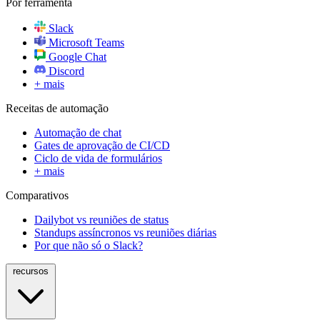
Por ferramenta
Slack
Microsoft Teams
Google Chat
Discord
+ mais
Receitas de automação
Automação de chat
Gates de aprovação de CI/CD
Ciclo de vida de formulários
+ mais
Comparativos
Dailybot vs reuniões de status
Standups assíncronos vs reuniões diárias
Por que não só o Slack?
recursos