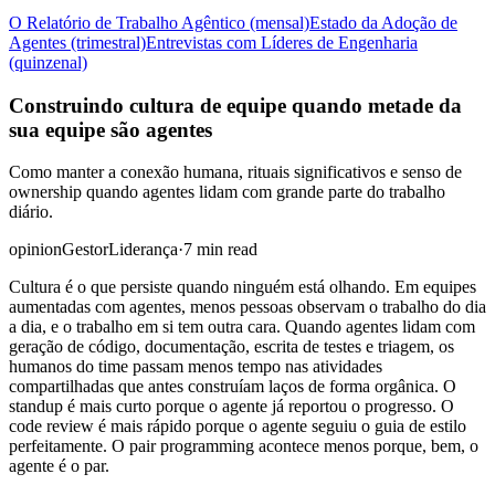
O Relatório de Trabalho Agêntico (mensal)
Estado da Adoção de
Agentes (trimestral)
Entrevistas com Líderes de Engenharia
(quinzenal)
Construindo cultura de equipe quando metade da
sua equipe são agentes
Como manter a conexão humana, rituais significativos e senso de
ownership quando agentes lidam com grande parte do trabalho
diário.
opinion
Gestor
Liderança
·
7 min read
Cultura é o que persiste quando ninguém está olhando. Em equipes
aumentadas com agentes, menos pessoas observam o trabalho do dia
a dia, e o trabalho em si tem outra cara. Quando agentes lidam com
geração de código, documentação, escrita de testes e triagem, os
humanos do time passam menos tempo nas atividades
compartilhadas que antes construíam laços de forma orgânica. O
standup é mais curto porque o agente já reportou o progresso. O
code review é mais rápido porque o agente seguiu o guia de estilo
perfeitamente. O pair programming acontece menos porque, bem, o
agente é o par.