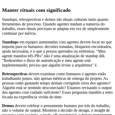
Manter rituais com significado
Standups, retrospectivas e demos são rituais culturais tanto quanto
ferramentas de processo. Quando agentes mudam a natureza do
trabalho, esses rituais precisam se adaptar em vez de simplesmente
continuar por inércia.
Standups
em equipes aumentadas com agentes devem focar no que
importa para os humanos: decisões tomadas, bloqueios encontrados,
ajuda necessária, e o que a pessoa aprendeu ou enfrentou. “Meu
agente mandou três PRs” não é uma atualização de standup útil.
“Redesenhei o fluxo de autenticação e meu agente está
implementando; preciso que alguém revise a arquitetura” é.
Retrospectivas
devem examinar como humanos e agentes estão
trabalhando juntos, não apenas métricas de entrega do projeto. As
pessoas estão gastando tempo demais corrigindo erros dos agentes?
Alguém está se sentindo desconectado? Estamos revisando o output
dos agentes com cuidado suficiente? Essas perguntas mantêm a retro
focada na experiência vivida do time.
Demos
devem celebrar o pensamento humano por trás do trabalho,
não o volume de output. Mostrem a decisão de design, o insight de
pesquisa com usuários, o trade-off arquitetural, e depois mencionem