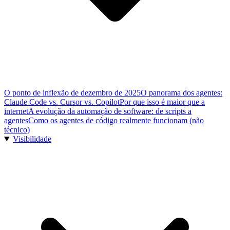
O ponto de inflexão de dezembro de 2025
O panorama dos agentes:
Claude Code vs. Cursor vs. Copilot
Por que isso é maior que a
internet
A evolução da automação de software: de scripts a
agentes
Como os agentes de código realmente funcionam (não
técnico)
Visibilidade