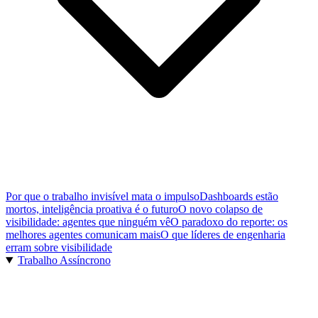
Por que o trabalho invisível mata o impulso
Dashboards estão
mortos, inteligência proativa é o futuro
O novo colapso de
visibilidade: agentes que ninguém vê
O paradoxo do reporte: os
melhores agentes comunicam mais
O que líderes de engenharia
erram sobre visibilidade
Trabalho Assíncrono