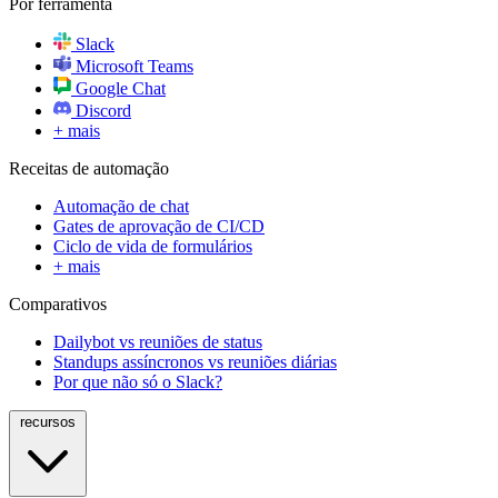
Por ferramenta
Slack
Microsoft Teams
Google Chat
Discord
+ mais
Receitas de automação
Automação de chat
Gates de aprovação de CI/CD
Ciclo de vida de formulários
+ mais
Comparativos
Dailybot vs reuniões de status
Standups assíncronos vs reuniões diárias
Por que não só o Slack?
recursos