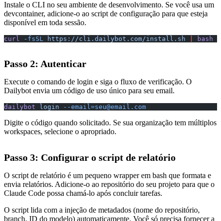
Instale o CLI no seu ambiente de desenvolvimento. Se você usa um
devcontainer, adicione-o ao script de configuração para que esteja
disponível em toda sessão.
curl
 -fsSL
 https://cli.dailybot.com/install.sh
 |
 bash
Passo 2: Autenticar
Execute o comando de login e siga o fluxo de verificação. O
Dailybot envia um código de uso único para seu email.
dailybot
 login
--email=seu@email.com
Digite o código quando solicitado. Se sua organização tem múltiplos
workspaces, selecione o apropriado.
Passo 3: Configurar o script de relatório
O script de relatório é um pequeno wrapper em bash que formata e
envia relatórios. Adicione-o ao repositório do seu projeto para que o
Claude Code possa chamá-lo após concluir tarefas.
O script lida com a injeção de metadados (nome do repositório,
branch, ID do modelo) automaticamente. Você só precisa fornecer a