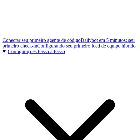
Conectar seu primeiro agente de código
Dailybot em 5 minutos: seu
primeiro check-in
Configurando seu primeiro feed de equipe híbrido
Configurações Passo a Passo