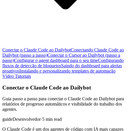
Conectar o Claude Code ao Dailybot
Conectando Claude Code ao
Dailybot (passo a passo)
Conectar o Cursor ao Dailybot (passo a
passo)
Configurar o agent dashboard para o seu time
Configurando
fluxos de detecção de bloqueios
Saindo do dashboard para alertas
proativos
Instalando e personalizando templates de automação
Vídeo Tutoriais
Conectar o Claude Code ao Dailybot
Guia passo a passo para conectar o Claude Code ao Dailybot para
relatórios de progresso automáticos e visibilidade do trabalho dos
agentes.
guide
Desenvolvedor
·
5 min read
O Claude Code é um dos agentes de código com IA mais capazes