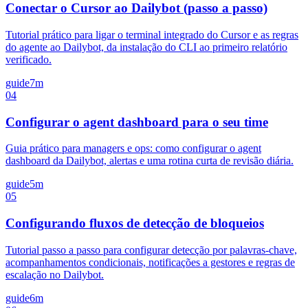
Conectar o Cursor ao Dailybot (passo a passo)
Tutorial prático para ligar o terminal integrado do Cursor e as regras
do agente ao Dailybot, da instalação do CLI ao primeiro relatório
verificado.
guide
7m
04
Configurar o agent dashboard para o seu time
Guia prático para managers e ops: como configurar o agent
dashboard da Dailybot, alertas e uma rotina curta de revisão diária.
guide
5m
05
Configurando fluxos de detecção de bloqueios
Tutorial passo a passo para configurar detecção por palavras-chave,
acompanhamentos condicionais, notificações a gestores e regras de
escalação no Dailybot.
guide
6m