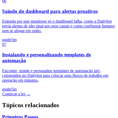
06
Saindo do dashboard para alertas proativos
Entenda por que monitorar só o dashboard falha, como a Dailybot
envia alertas de alto sinal aos seus canais e como configurar limiares
sem se afogar em ruído.
guide
5m
07
Instalando e personalizando templates de
automação
Encontre, instale e personalize templates de automação pré-
construídos no Dailybot para colocar seus fluxos de trabalho em
operação em minutos.
guide
5m
Começar a ler →
Tópicos relacionados
Primeiros Passos