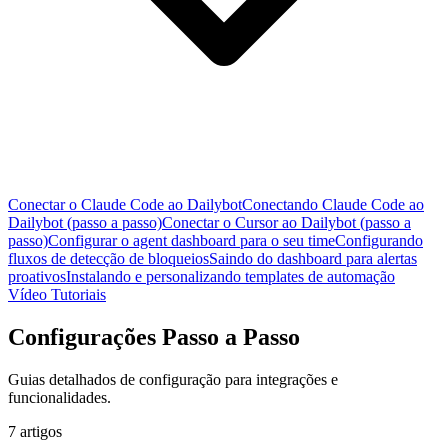
Conectar o Claude Code ao Dailybot
Conectando Claude Code ao
Dailybot (passo a passo)
Conectar o Cursor ao Dailybot (passo a
passo)
Configurar o agent dashboard para o seu time
Configurando
fluxos de detecção de bloqueios
Saindo do dashboard para alertas
proativos
Instalando e personalizando templates de automação
Vídeo Tutoriais
Configurações Passo a Passo
Guias detalhados de configuração para integrações e
funcionalidades.
7 artigos