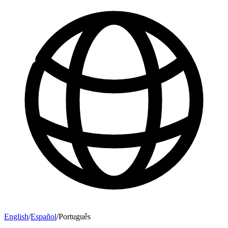
English
/
Español
/
Português