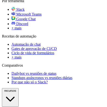
Por ferramenta
Slack
Microsoft Teams
Google Chat
Discord
+ mais
Receitas de automação
Automação de chat
Gates de aprovação de CI/CD
Ciclo de vida de formulários
+ mais
Comparativos
Dailybot vs reuniões de status
Standups assíncronos vs reuniões diárias
Por que não só o Slack?
recursos