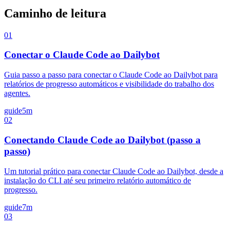
Caminho de leitura
01
Conectar o Claude Code ao Dailybot
Guia passo a passo para conectar o Claude Code ao Dailybot para
relatórios de progresso automáticos e visibilidade do trabalho dos
agentes.
guide
5m
02
Conectando Claude Code ao Dailybot (passo a
passo)
Um tutorial prático para conectar Claude Code ao Dailybot, desde a
instalação do CLI até seu primeiro relatório automático de
progresso.
guide
7m
03