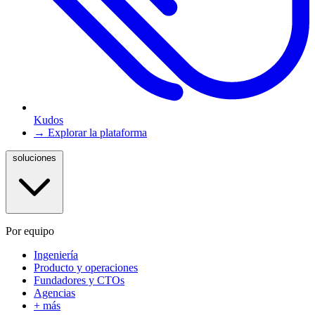
Kudos
→ Explorar la plataforma
soluciones
Por equipo
Ingeniería
Producto y operaciones
Fundadores y CTOs
Agencias
+ más