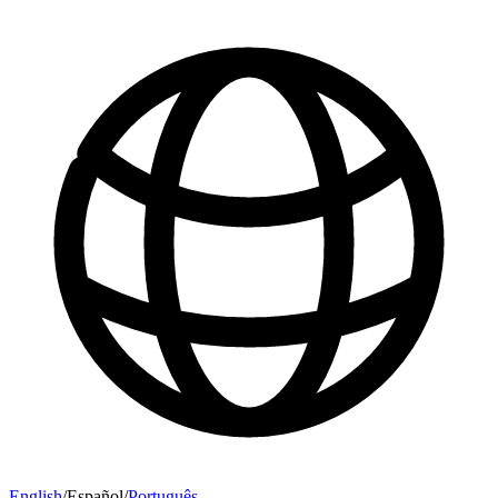
English
/
Español
/
Português