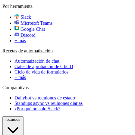
Por herramienta
Slack
Microsoft Teams
Google Chat
Discord
+ más
Recetas de automatización
Automatización de chat
Gates de aprobación de CI/CD
Ciclo de vida de formularios
+ más
Comparativas
Dailybot vs reuniones de estado
Standups async vs reuniones diarias
¿Por qué no solo Slack?
recursos