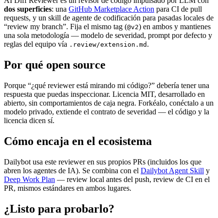
AI Diff Reviewer es un revisor de código impulsado por LLM con
dos superficies
: una
GitHub Marketplace Action
para CI de pull
requests, y un skill de agente de codificación para pasadas locales de
“review my branch”. Fija el mismo tag (
) en ambos y mantienes
@v2
una sola metodología — modelo de severidad, prompt por defecto y
reglas del equipo vía
.
.review/extension.md
Por qué open source
Porque “¿qué reviewer está mirando mi código?” debería tener una
respuesta que puedas inspeccionar. Licencia MIT, desarrollado en
abierto, sin comportamientos de caja negra. Forkéalo, conéctalo a un
modelo privado, extiende el contrato de severidad — el código y la
licencia dicen sí.
Cómo encaja en el ecosistema
Dailybot usa este reviewer en sus propios PRs (incluidos los que
abren los agentes de IA). Se combina con el
Dailybot Agent Skill
y
Deep Work Plan
— review local antes del push, review de CI en el
PR, mismos estándares en ambos lugares.
¿Listo para probarlo?