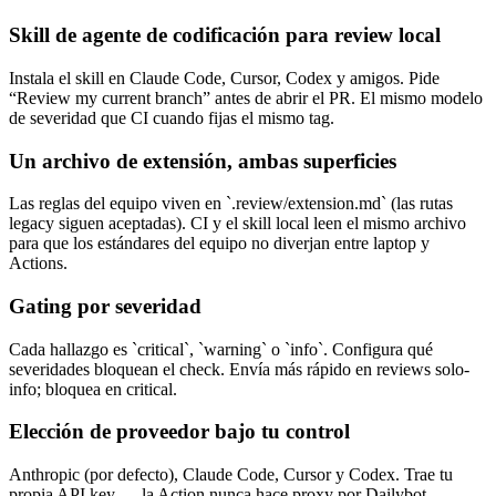
Skill de agente de codificación para review local
Instala el skill en Claude Code, Cursor, Codex y amigos. Pide
“Review my current branch” antes de abrir el PR. El mismo modelo
de severidad que CI cuando fijas el mismo tag.
Un archivo de extensión, ambas superficies
Las reglas del equipo viven en `.review/extension.md` (las rutas
legacy siguen aceptadas). CI y el skill local leen el mismo archivo
para que los estándares del equipo no diverjan entre laptop y
Actions.
Gating por severidad
Cada hallazgo es `critical`, `warning` o `info`. Configura qué
severidades bloquean el check. Envía más rápido en reviews solo-
info; bloquea en critical.
Elección de proveedor bajo tu control
Anthropic (por defecto), Claude Code, Cursor y Codex. Trae tu
propia API key — la Action nunca hace proxy por Dailybot.