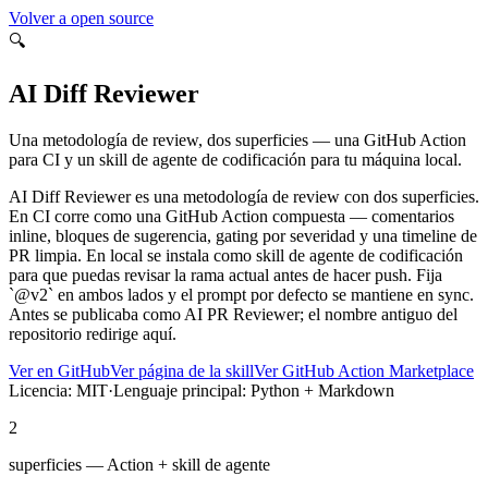
Volver a open source
🔍
AI Diff Reviewer
Una metodología de review, dos superficies — una GitHub Action
para CI y un skill de agente de codificación para tu máquina local.
AI Diff Reviewer es una metodología de review con dos superficies.
En CI corre como una GitHub Action compuesta — comentarios
inline, bloques de sugerencia, gating por severidad y una timeline de
PR limpia. En local se instala como skill de agente de codificación
para que puedas revisar la rama actual antes de hacer push. Fija
`@v2` en ambos lados y el prompt por defecto se mantiene en sync.
Antes se publicaba como AI PR Reviewer; el nombre antiguo del
repositorio redirige aquí.
Ver en GitHub
Ver página de la skill
Ver GitHub Action Marketplace
Licencia: MIT
·
Lenguaje principal: Python + Markdown
2
superficies — Action + skill de agente