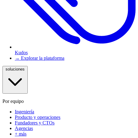
Kudos
→ Explorar la plataforma
soluciones
Por equipo
Ingeniería
Producto y operaciones
Fundadores y CTOs
Agencias
+ más