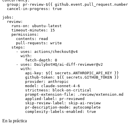
concurrency:

  group: pr-review-${{ github.event.pull_request.number
  cancel-in-progress: true

jobs:

  review:

    runs-on: ubuntu-latest

    timeout-minutes: 15

    permissions:

      contents: read

      pull-requests: write

    steps:

      - uses: actions/checkout@v4

        with:

          fetch-depth: 0

      - uses: DailybotHQ/ai-diff-reviewer@v2

        with:

          api-key: ${{ secrets.ANTHROPIC_API_KEY }}

          github-token: ${{ secrets.GITHUB_TOKEN }}

          provider: anthropic

          model: claude-sonnet-4-6

          strictness: block-on-critical

          prompt-extension-file: .review/extension.md

          applied-label: pr-reviewed

          skip-review-label: skip-ai-review

          pr-description-mode: autocomplete

          complexity-labels-enabled: true
En la práctica