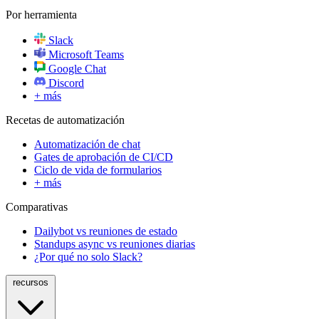
Por herramienta
Slack
Microsoft Teams
Google Chat
Discord
+ más
Recetas de automatización
Automatización de chat
Gates de aprobación de CI/CD
Ciclo de vida de formularios
+ más
Comparativas
Dailybot vs reuniones de estado
Standups async vs reuniones diarias
¿Por qué no solo Slack?
recursos