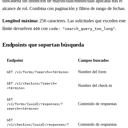
subcadena sin distinción de mayúsculas/minúsculas aplicada tras el
alcance de rol. Combina con paginación y filtros de rango de fechas.
Longitud máxima:
256 caracteres. Las solicitudes que exceden este
límite devuelven
con
.
400
code: "search_query_too_long"
Endpoints que soportan búsqueda
Endpoint
Campos buscados
Nombre del form
GET /v1/forms/?search=<término>
GET /v1/checkins/?search=
Nombre del check-in
<término>
GET
Contenido de respuestas
/v1/forms/{uuid}/responses/?
search=<término>
GET
Contenido de respuestas
/v1/checkins/{uuid}/responses/?