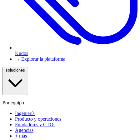
Kudos
→ Explorar la plataforma
soluciones
Por equipo
Ingeniería
Producto y operaciones
Fundadores y CTOs
Agencias
+ más