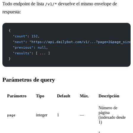
Todo endpoint de lista
devuelve el mismo envelope de
/v1/*
respuesta:
{
  "count"
: 
152
,
  "next"
: 
"https://api.dailybot.com/v1/...?page=2&page_size
  "previous"
: 
null
,
  "results"
: [ 
...
 ]
}
Parámetros de query
Parámetro
Tipo
Default
Máx.
Descripción
Número de
página
integer
1
—
page
(indexado desde
1)