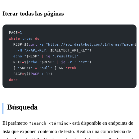
Iterar todas las páginas
PAGE
=
1
while
 true
; 
do
  RESP
=
$(
curl
 -s
 "https://api.dailybot.com/v1/forms/?page=
$
    -H
 "X-API-KEY: 
$DAILYBOT_API_KEY
"
)
  echo
 "
$RESP
"
 |
 jq
 '.results[]'
  NEXT
=
$(
echo
 "
$RESP
"
 |
 jq
 -r
 '.next'
)
  [ 
"
$NEXT
"
 =
 "null"
 ] && 
break
  PAGE
=
$((
PAGE
 +
 1
))
done
Búsqueda
El parámetro
está disponible en endpoints de
?search=<término>
lista que exponen contenido de texto. Realiza una coincidencia de