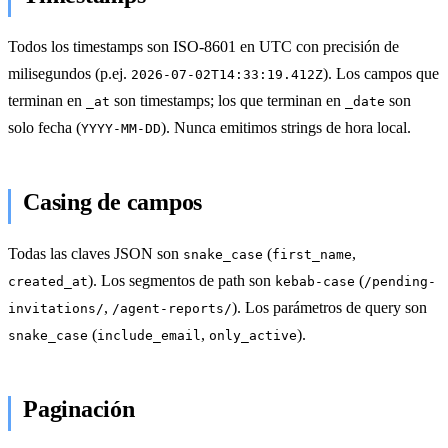
Todos los timestamps son ISO-8601 en UTC con precisión de
milisegundos (p.ej.
). Los campos que
2026-07-02T14:33:19.412Z
terminan en
son timestamps; los que terminan en
son
_at
_date
solo fecha (
). Nunca emitimos strings de hora local.
YYYY-MM-DD
Casing de campos
Todas las claves JSON son
(
,
snake_case
first_name
). Los segmentos de path son
(
created_at
kebab-case
/pending-
,
). Los parámetros de query son
invitations/
/agent-reports/
(
,
).
snake_case
include_email
only_active
Paginación