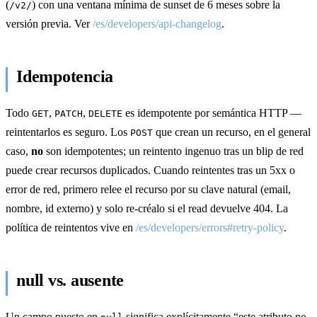
(
) con una ventana mínima de sunset de 6 meses sobre la
/v2/
versión previa. Ver
/es/developers/api-changelog
.
Idempotencia
Todo
,
,
es idempotente por semántica HTTP —
GET
PATCH
DELETE
reintentarlos es seguro. Los
que crean un recurso, en el general
POST
caso,
no
son idempotentes; un reintento ingenuo tras un blip de red
puede crear recursos duplicados. Cuando reintentes tras un 5xx o
error de red, primero relee el recurso por su clave natural (email,
nombre, id externo) y solo re-créalo si el read devuelve 404. La
política de reintentos vive en
/es/developers/errors#retry-policy
.
null vs. ausente
Un campo puesto en
significa explícitamente “este atributo no