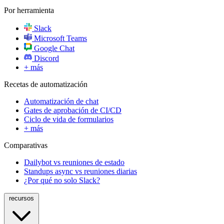
Por herramienta
Slack
Microsoft Teams
Google Chat
Discord
+ más
Recetas de automatización
Automatización de chat
Gates de aprobación de CI/CD
Ciclo de vida de formularios
+ más
Comparativas
Dailybot vs reuniones de estado
Standups async vs reuniones diarias
¿Por qué no solo Slack?
recursos