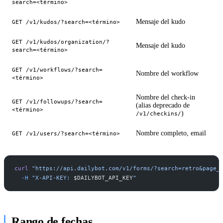
search=<término>
Mensaje del kudo
GET /v1/kudos/?search=<término>
GET /v1/kudos/organization/?
Mensaje del kudo
search=<término>
GET /v1/workflows/?search=
Nombre del workflow
<término>
Nombre del check-in
GET /v1/followups/?search=
(alias deprecado de
<término>
)
/v1/checkins/
Nombre completo, email
GET /v1/users/?search=<término>
curl
 "https://api.dailybot.com/v1/forms/?search=retro&page_
  -H
 "X-API-KEY: 
$DAILYBOT_API_KEY
"
Rango de fechas