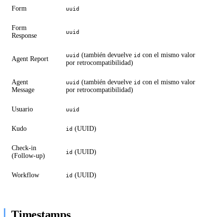
Form
uuid
Form
uuid
Response
(también devuelve
con el mismo valor
uuid
id
Agent Report
por retrocompatibilidad)
Agent
(también devuelve
con el mismo valor
uuid
id
Message
por retrocompatibilidad)
Usuario
uuid
Kudo
(UUID)
id
Check-in
(UUID)
id
(Follow-up)
Workflow
(UUID)
id
Timestamps