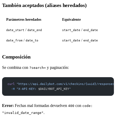
También aceptados (aliases heredados)
Parámetros heredados
Equivalente
/
/
date_start
date_end
start_date
end_date
/
/
date_from
date_to
start_date
end_date
Composición
Se combina con
y paginación:
?search=
curl
 "https://api.dailybot.com/v1/checkins/{uuid}/responses
  -H
 "X-API-KEY: 
$DAILYBOT_API_KEY
"
Error:
Fechas mal formadas devuelven
con
400
code:
.
"invalid_date_range"