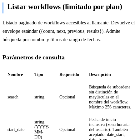
Listar workflows (limitado por plan)
Listado paginado de workflows accesibles al llamante. Devuelve el
envelope estándar ({count, next, previous, results}). Admite
búsqueda por nombre y filtros de rango de fechas.
Parámetros de consulta
Nombre
Tipo
Requerido
Descripción
Búsqueda de subcadena
sin distinción de
search
string
Opcional
mayúsculas en el
nombre del workflow.
Máximo 256 caracteres.
Fecha de inicio
string
inclusiva (zona horaria
(YYYY-
start_date
Opcional
del usuario). También
MM-
aceptado: date_start,
DD)
date_from.