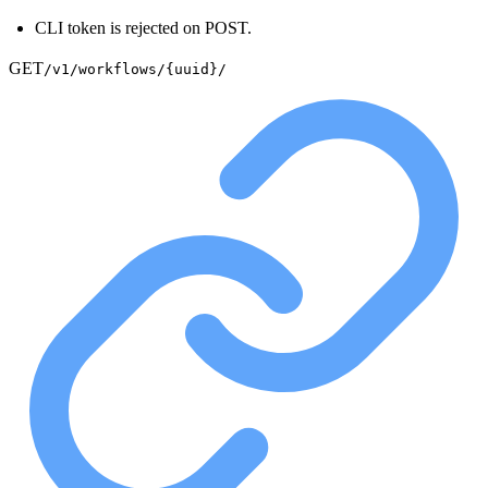
CLI token is rejected on POST.
GET
/v1/workflows/{uuid}/