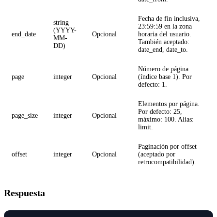
Fecha de fin inclusiva,
string
23:59:59 en la zona
(YYYY-
end_date
Opcional
horaria del usuario.
MM-
También aceptado:
DD)
date_end, date_to.
Número de página
page
integer
Opcional
(índice base 1). Por
defecto: 1.
Elementos por página.
Por defecto: 25,
page_size
integer
Opcional
máximo: 100. Alias:
limit.
Paginación por offset
offset
integer
Opcional
(aceptado por
retrocompatibilidad).
Respuesta