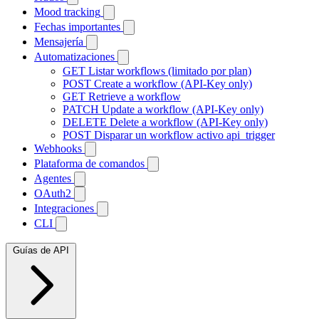
Mood tracking
Fechas importantes
Mensajería
Automatizaciones
GET
Listar workflows (limitado por plan)
POST
Create a workflow (API-Key only)
GET
Retrieve a workflow
PATCH
Update a workflow (API-Key only)
DELETE
Delete a workflow (API-Key only)
POST
Disparar un workflow activo api_trigger
Webhooks
Plataforma de comandos
Agentes
OAuth2
Integraciones
CLI
Guías de API