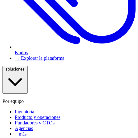
Kudos
→ Explorar la plataforma
soluciones
Por equipo
Ingeniería
Producto y operaciones
Fundadores y CTOs
Agencias
+ más