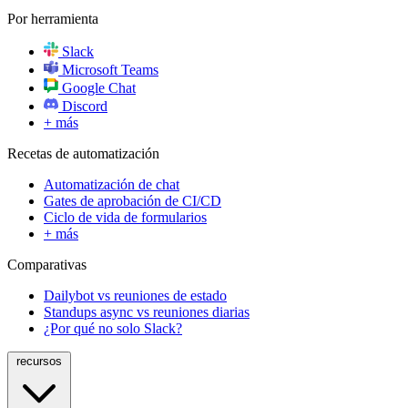
Por herramienta
Slack
Microsoft Teams
Google Chat
Discord
+ más
Recetas de automatización
Automatización de chat
Gates de aprobación de CI/CD
Ciclo de vida de formularios
+ más
Comparativas
Dailybot vs reuniones de estado
Standups async vs reuniones diarias
¿Por qué no solo Slack?
recursos