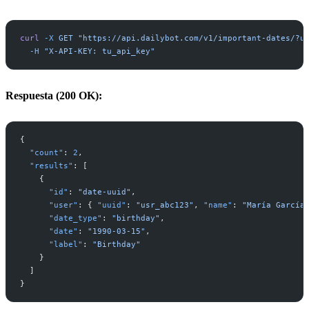
curl
 -X
 GET
 "https://api.dailybot.com/v1/important-dates/?u
  -H
 "X-API-KEY: tu_api_key"
Respuesta (200 OK):
{
  "count"
: 
2
,
  "results"
: [
    {
      "id"
: 
"date-uuid"
,
      "user"
: { 
"uuid"
: 
"usr_abc123"
, 
"name"
: 
"María García
      "date_type"
: 
"birthday"
,
      "date"
: 
"1990-03-15"
,
      "label"
: 
"Birthday"
    }
  ]
}