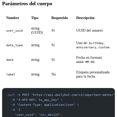
Parámetros del cuerpo
Nombre
Tipo
Requerido
Descripción
string
Sí
UUID del usuario.
user_uuid
(UUID)
Uno de:
,
birthday
string
Sí
date_type
,
.
anniversary
custom
Fecha en formato
string
Sí
date
.
AAAA-MM-DD
Etiqueta personalizada
string
No
label
para la fecha.
curl
 -X
 POST
 "https://api.dailybot.com/v1/important-dates/"
  -H
 "X-API-KEY: tu_api_key"
 \
  -H
 "Content-Type: application/json"
 \
  -d
 '{
    "user_uuid": "usr_abc123",