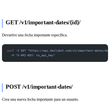
GET /v1/important-dates/{id}/
Devuelve una fecha importante específica.
curl
 -X
 GET
 "https://api.dailybot.com/v1/important-dates/da
  -H
 "X-API-KEY: tu_api_key"
POST /v1/important-dates/
Crea una nueva fecha importante para un usuario.