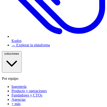
Kudos
→ Explorar la plataforma
soluciones
Por equipo
Ingeniería
Producto y operaciones
Fundadores y CTOs
Agencias
+ más