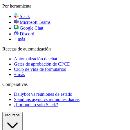
Por herramienta
Slack
Microsoft Teams
Google Chat
Discord
+ más
Recetas de automatización
Automatización de chat
Gates de aprobación de CI/CD
Ciclo de vida de formularios
+ más
Comparativas
Dailybot vs reuniones de estado
Standups async vs reuniones diarias
¿Por qué no solo Slack?
recursos