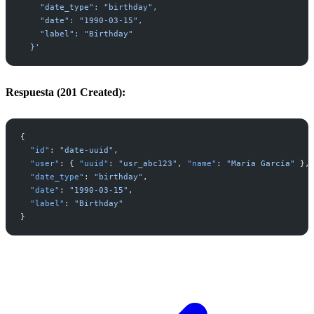
    "date_type": "birthday",
    "date": "1990-03-15",
    "label": "Birthday"
  }'
Respuesta (201 Created):
{
  "id"
: 
"date-uuid"
,
  "user"
: { 
"uuid"
: 
"usr_abc123"
, 
"name"
: 
"María García"
 },
  "date_type"
: 
"birthday"
,
  "date"
: 
"1990-03-15"
,
  "label"
: 
"Birthday"
}