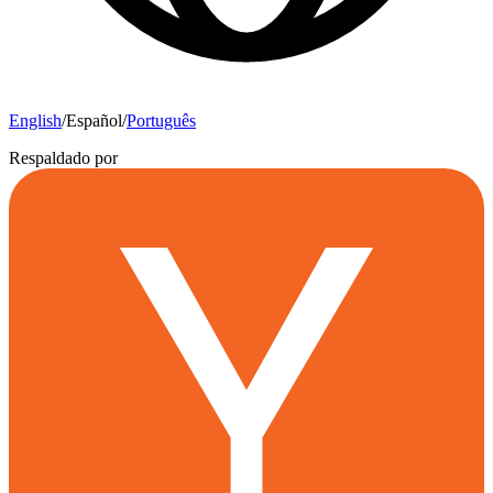
English
/
Español
/
Português
Respaldado por