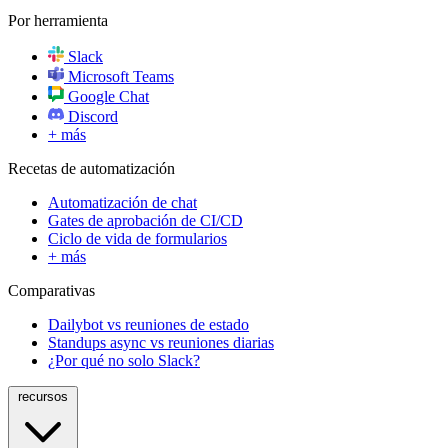
Por herramienta
Slack
Microsoft Teams
Google Chat
Discord
+ más
Recetas de automatización
Automatización de chat
Gates de aprobación de CI/CD
Ciclo de vida de formularios
+ más
Comparativas
Dailybot vs reuniones de estado
Standups async vs reuniones diarias
¿Por qué no solo Slack?
recursos