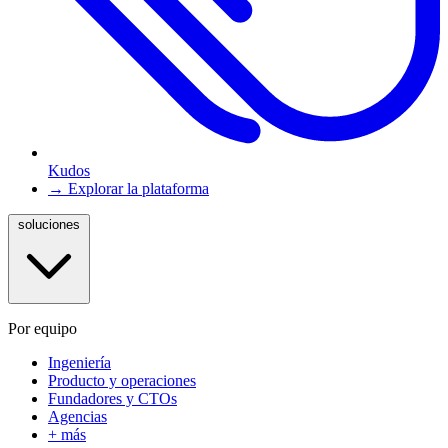
Kudos
→ Explorar la plataforma
soluciones
Por equipo
Ingeniería
Producto y operaciones
Fundadores y CTOs
Agencias
+ más