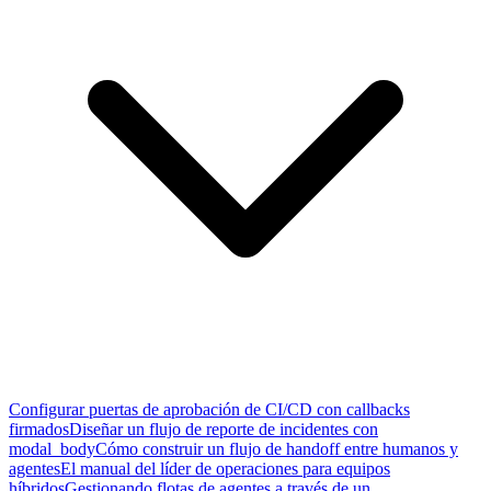
Configurar puertas de aprobación de CI/CD con callbacks
firmados
Diseñar un flujo de reporte de incidentes con
modal_body
Cómo construir un flujo de handoff entre humanos y
agentes
El manual del líder de operaciones para equipos
híbridos
Gestionando flotas de agentes a través de un