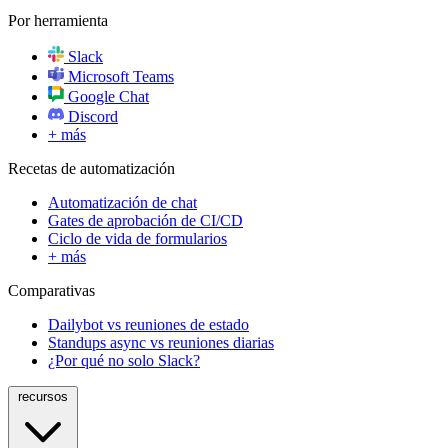
Por herramienta
Slack
Microsoft Teams
Google Chat
Discord
+ más
Recetas de automatización
Automatización de chat
Gates de aprobación de CI/CD
Ciclo de vida de formularios
+ más
Comparativas
Dailybot vs reuniones de estado
Standups async vs reuniones diarias
¿Por qué no solo Slack?
recursos