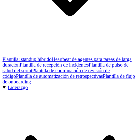
Plantilla: standup híbrido
Heartbeat de agentes para tareas de larga
duración
Plantilla de recepción de incidentes
Plantilla de pulso de
salud del sprint
Plantilla de coordinación de revisión de
código
Plantilla de automatización de retrospectivas
Plantilla de flujo
de onboarding
Liderazgo