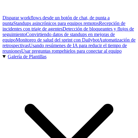
Disparar workflows desde un botón de chat, de punta a
punta
Standups asincrónicos para equipos remotos
Recepción de
incidentes con triaje de agentes
Detección de bloqueantes y flujos de
seguimiento
Convirtiendo datos de standups en mejoras de
equipo
Monitoreo de salud del sprint con Dailybot
Automatización de
retrospectivas
Usando resúmenes de IA para reducir el tiempo de
reuniones
Usar preguntas rompehielos para conectar al equipo
Galería de Plantillas