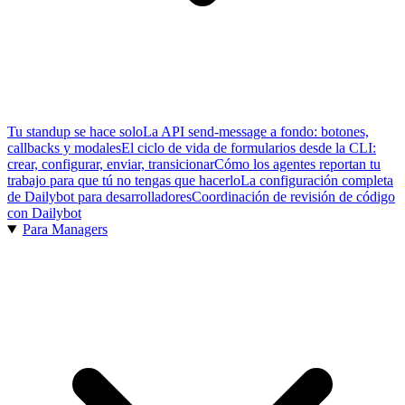
Tu standup se hace solo
La API send-message a fondo: botones,
callbacks y modales
El ciclo de vida de formularios desde la CLI:
crear, configurar, enviar, transicionar
Cómo los agentes reportan tu
trabajo para que tú no tengas que hacerlo
La configuración completa
de Dailybot para desarrolladores
Coordinación de revisión de código
con Dailybot
Para Managers