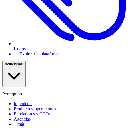
Kudos
→ Explorar la plataforma
soluciones
Por equipo
Ingeniería
Producto y operaciones
Fundadores y CTOs
Agencias
+ más