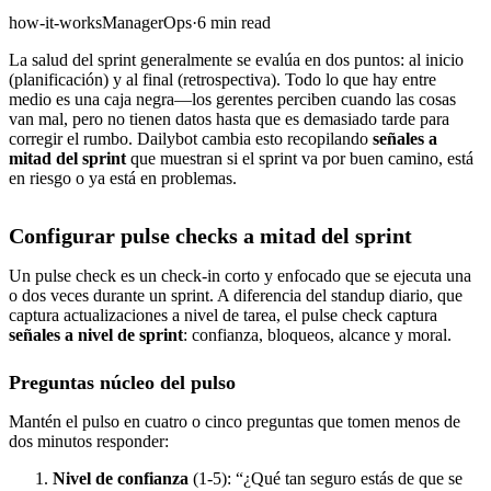
how-it-works
Manager
Ops
·
6 min read
La salud del sprint generalmente se evalúa en dos puntos: al inicio
(planificación) y al final (retrospectiva). Todo lo que hay entre
medio es una caja negra—los gerentes perciben cuando las cosas
van mal, pero no tienen datos hasta que es demasiado tarde para
corregir el rumbo. Dailybot cambia esto recopilando
señales a
mitad del sprint
que muestran si el sprint va por buen camino, está
en riesgo o ya está en problemas.
Configurar pulse checks a mitad del sprint
Un pulse check es un check-in corto y enfocado que se ejecuta una
o dos veces durante un sprint. A diferencia del standup diario, que
captura actualizaciones a nivel de tarea, el pulse check captura
señales a nivel de sprint
: confianza, bloqueos, alcance y moral.
Preguntas núcleo del pulso
Mantén el pulso en cuatro o cinco preguntas que tomen menos de
dos minutos responder:
Nivel de confianza
(1-5): “¿Qué tan seguro estás de que se