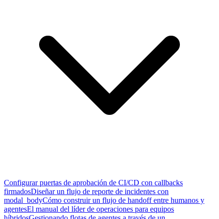
Configurar puertas de aprobación de CI/CD con callbacks
firmados
Diseñar un flujo de reporte de incidentes con
modal_body
Cómo construir un flujo de handoff entre humanos y
agentes
El manual del líder de operaciones para equipos
híbridos
Gestionando flotas de agentes a través de un