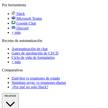
Por herramienta
Slack
Microsoft Teams
Google Chat
Discord
+ más
Recetas de automatización
Automatización de chat
Gates de aprobación de CI/CD
Ciclo de vida de formularios
+ más
Comparativas
Dailybot vs reuniones de estado
Standups async vs reuniones diarias
¿Por qué no solo Slack?
recursos