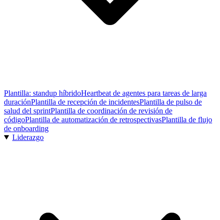
Plantilla: standup híbrido
Heartbeat de agentes para tareas de larga
duración
Plantilla de recepción de incidentes
Plantilla de pulso de
salud del sprint
Plantilla de coordinación de revisión de
código
Plantilla de automatización de retrospectivas
Plantilla de flujo
de onboarding
Liderazgo