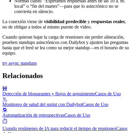
Normas claras: “Esperamos respuestas antes de las 10 a. m.
local” o “fin del martes”—para que lo asincrónico no se
convierta en silencio.
La conexión viene de
visibilidad predecible
y
respuestas reales
,
no de obligar a todos al mismo puente de video.
Cuando quieran bajar la carga de reuniones sin perder alineación,
prueben standups asincrónicos con Dailybot y ajusten las preguntas
hasta que el feed se lea como su mejor standup—en el horario de su
equipo.
try async standups
Relacionados
🚧
Detección de bloqueantes y flujos de seguimiento
Casos de Uso
🏃
Monitoreo de salud del sprint con Dailybot
Casos de Uso
🔁
Automatización de retrospectivas
Casos de Uso
⏱️
Usando resúmenes de IA para reducir el tiempo de reuniones
Casos