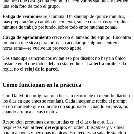
una hora que castiga una región, o hacen varios standups y pierden
una sola foto de todo el grupo.
Fatiga de reuniones
se acumula. Un standup de quince minutos,
más preparación y cambio de contexto, suele costar más que quince
minutos de trabajo profundo, sobre todo entre muchas zonas.
Carga de agendamiento
crece con el tamaño del equipo. Encontrar
un hueco que sirva para todos—o aceptar que algunos entren a
horas raras—se vuelve un proyecto aparte.
Los standups asincrónicos evitan eso por diseño: no hay un único
instante en el que todos deban estar en línea. La
fecha límite
es la
regla, no el
reloj de la pared
.
Cómo funcionan en la práctica
Con Dailybot configuran un check-in recurrente (a menudo diario o
los días en que antes se reunían). Cada integrante recibe el prompt
en un momento que coincide con
su
jornada—cuando empieza, no
cuando arranca la casa matriz.
Responden preguntas estructuradas en el chat o la app. Las
respuestas van al
feed del equipo
: en orden, buscables y visibles
para managers y personas técnicas. Ese feed es su sala de standup