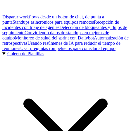
Disparar workflows desde un botón de chat, de punta a
punta
Standups asincrónicos para equipos remotos
Recepción de
incidentes con triaje de agentes
Detección de bloqueantes y flujos de
seguimiento
Convirtiendo datos de standups en mejoras de
equipo
Monitoreo de salud del sprint con Dailybot
Automatización de
retrospectivas
Usando resúmenes de IA para reducir el tiempo de
reuniones
Usar preguntas rompehielos para conectar al equipo
Galería de Plantillas