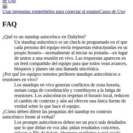
de Uso
🤗
Usar preguntas rompehielos para conectar al equipo
Casos de Uso
FAQ
¿Qué es un standup asincrónco en Dailybot?
Un standup asincrónco es un check-in programado en el que
cada persona del equipo envía respuestas estructuradas en su
propio horario—normalmente al iniciar su jornada—en lugar
de unirse a una reunión en vivo. Las respuestas aparecen en
un feed compartido del equipo para que todos vean avances,
bloqueos y planes sin una llamada sincrónica.
¿Por qué los equipos remotos prefieren standups asincrónicos a
reuniones en vivo?
Los standups en vivo generan conflictos de zona horaria,
suman carga de coordinación y contribuyen a la fatiga de
reuniones. Los asincrónicos respetan el horario local, reducen
el cambio de contexto y aún así ofrecen una única fuente de
verdad sobre lo que hace el equipo.
¿Cómo deben diferir las preguntas del standup en contexto
asincrónico frente al verbal?
Los prompts asincrónicos deben ser un poco más detallados
que lo que dirían en voz alta: pidan resultados concretos,
enlaces o IDs de tickets, bloqueos explícitos y qué ayuda