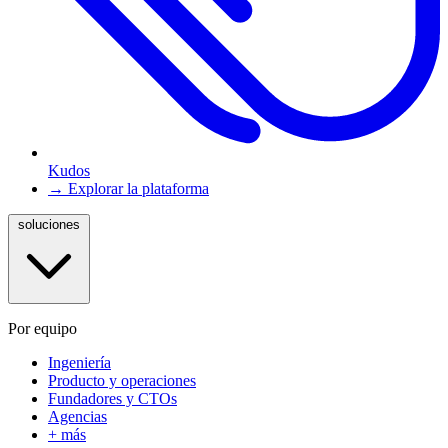
Kudos
→ Explorar la plataforma
soluciones
Por equipo
Ingeniería
Producto y operaciones
Fundadores y CTOs
Agencias
+ más