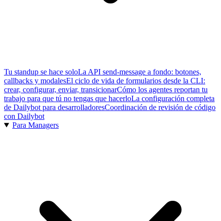
Tu standup se hace solo
La API send-message a fondo: botones,
callbacks y modales
El ciclo de vida de formularios desde la CLI:
crear, configurar, enviar, transicionar
Cómo los agentes reportan tu
trabajo para que tú no tengas que hacerlo
La configuración completa
de Dailybot para desarrolladores
Coordinación de revisión de código
con Dailybot
Para Managers