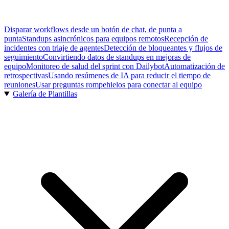
Disparar workflows desde un botón de chat, de punta a
punta
Standups asincrónicos para equipos remotos
Recepción de
incidentes con triaje de agentes
Detección de bloqueantes y flujos de
seguimiento
Convirtiendo datos de standups en mejoras de
equipo
Monitoreo de salud del sprint con Dailybot
Automatización de
retrospectivas
Usando resúmenes de IA para reducir el tiempo de
reuniones
Usar preguntas rompehielos para conectar al equipo
Galería de Plantillas