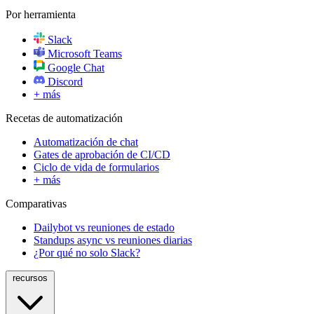
Por herramienta
Slack
Microsoft Teams
Google Chat
Discord
+ más
Recetas de automatización
Automatización de chat
Gates de aprobación de CI/CD
Ciclo de vida de formularios
+ más
Comparativas
Dailybot vs reuniones de estado
Standups async vs reuniones diarias
¿Por qué no solo Slack?
recursos