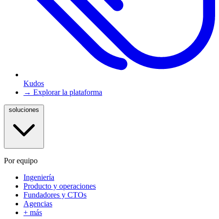
Kudos
→ Explorar la plataforma
soluciones
Por equipo
Ingeniería
Producto y operaciones
Fundadores y CTOs
Agencias
+ más