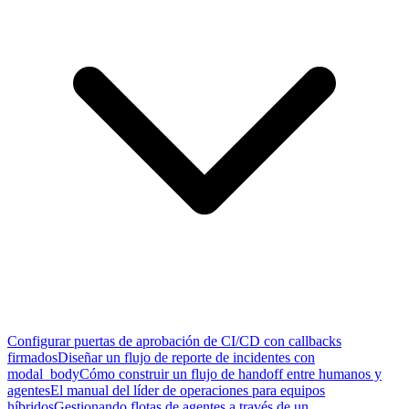
Configurar puertas de aprobación de CI/CD con callbacks
firmados
Diseñar un flujo de reporte de incidentes con
modal_body
Cómo construir un flujo de handoff entre humanos y
agentes
El manual del líder de operaciones para equipos
híbridos
Gestionando flotas de agentes a través de un