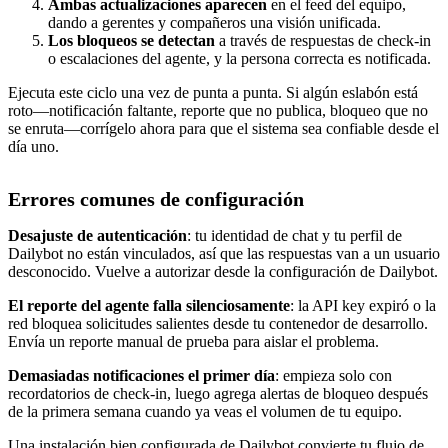
Ambas actualizaciones aparecen
en el feed del equipo,
dando a gerentes y compañeros una visión unificada.
Los bloqueos se detectan
a través de respuestas de check-in
o escalaciones del agente, y la persona correcta es notificada.
Ejecuta este ciclo una vez de punta a punta. Si algún eslabón está
roto—notificación faltante, reporte que no publica, bloqueo que no
se enruta—corrígelo ahora para que el sistema sea confiable desde el
día uno.
Errores comunes de configuración
Desajuste de autenticación
: tu identidad de chat y tu perfil de
Dailybot no están vinculados, así que las respuestas van a un usuario
desconocido. Vuelve a autorizar desde la configuración de Dailybot.
El reporte del agente falla silenciosamente
: la API key expiró o la
red bloquea solicitudes salientes desde tu contenedor de desarrollo.
Envía un reporte manual de prueba para aislar el problema.
Demasiadas notificaciones el primer día
: empieza solo con
recordatorios de check-in, luego agrega alertas de bloqueo después
de la primera semana cuando ya veas el volumen de tu equipo.
Una instalación bien configurada de Dailybot convierte tu flujo de