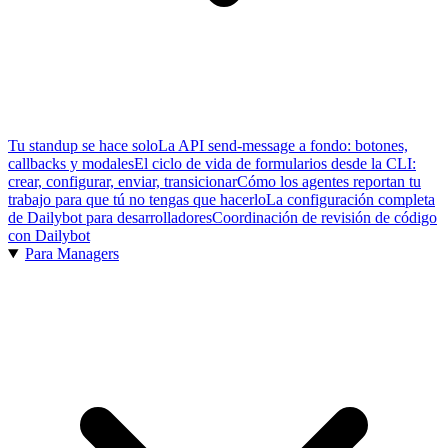
Tu standup se hace solo
La API send-message a fondo: botones,
callbacks y modales
El ciclo de vida de formularios desde la CLI:
crear, configurar, enviar, transicionar
Cómo los agentes reportan tu
trabajo para que tú no tengas que hacerlo
La configuración completa
de Dailybot para desarrolladores
Coordinación de revisión de código
con Dailybot
Para Managers