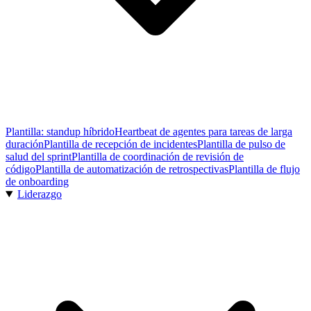
Plantilla: standup híbrido
Heartbeat de agentes para tareas de larga
duración
Plantilla de recepción de incidentes
Plantilla de pulso de
salud del sprint
Plantilla de coordinación de revisión de
código
Plantilla de automatización de retrospectivas
Plantilla de flujo
de onboarding
Liderazgo