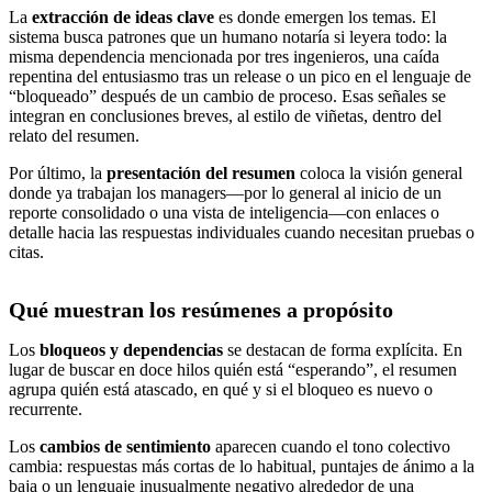
La
extracción de ideas clave
es donde emergen los temas. El
sistema busca patrones que un humano notaría si leyera todo: la
misma dependencia mencionada por tres ingenieros, una caída
repentina del entusiasmo tras un release o un pico en el lenguaje de
“bloqueado” después de un cambio de proceso. Esas señales se
integran en conclusiones breves, al estilo de viñetas, dentro del
relato del resumen.
Por último, la
presentación del resumen
coloca la visión general
donde ya trabajan los managers—por lo general al inicio de un
reporte consolidado o una vista de inteligencia—con enlaces o
detalle hacia las respuestas individuales cuando necesitan pruebas o
citas.
Qué muestran los resúmenes a propósito
Los
bloqueos y dependencias
se destacan de forma explícita. En
lugar de buscar en doce hilos quién está “esperando”, el resumen
agrupa quién está atascado, en qué y si el bloqueo es nuevo o
recurrente.
Los
cambios de sentimiento
aparecen cuando el tono colectivo
cambia: respuestas más cortas de lo habitual, puntajes de ánimo a la
baja o un lenguaje inusualmente negativo alrededor de una