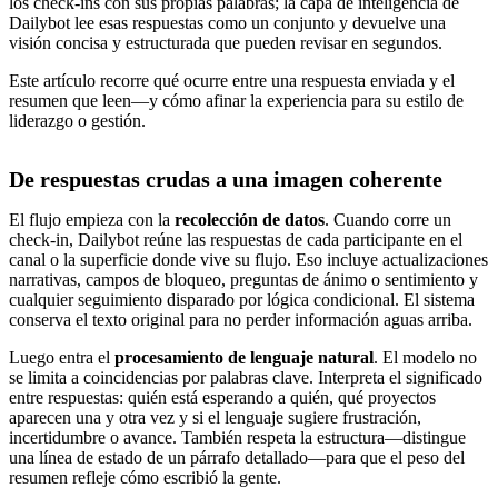
los check-ins con sus propias palabras; la capa de inteligencia de
Dailybot lee esas respuestas como un conjunto y devuelve una
visión concisa y estructurada que pueden revisar en segundos.
Este artículo recorre qué ocurre entre una respuesta enviada y el
resumen que leen—y cómo afinar la experiencia para su estilo de
liderazgo o gestión.
De respuestas crudas a una imagen coherente
El flujo empieza con la
recolección de datos
. Cuando corre un
check-in, Dailybot reúne las respuestas de cada participante en el
canal o la superficie donde vive su flujo. Eso incluye actualizaciones
narrativas, campos de bloqueo, preguntas de ánimo o sentimiento y
cualquier seguimiento disparado por lógica condicional. El sistema
conserva el texto original para no perder información aguas arriba.
Luego entra el
procesamiento de lenguaje natural
. El modelo no
se limita a coincidencias por palabras clave. Interpreta el significado
entre respuestas: quién está esperando a quién, qué proyectos
aparecen una y otra vez y si el lenguaje sugiere frustración,
incertidumbre o avance. También respeta la estructura—distingue
una línea de estado de un párrafo detallado—para que el peso del
resumen refleje cómo escribió la gente.