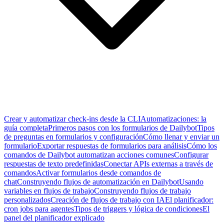
Crear y automatizar check-ins desde la CLI
Automatizaciones: la
guía completa
Primeros pasos con los formularios de Dailybot
Tipos
de preguntas en formularios y configuración
Cómo llenar y enviar un
formulario
Exportar respuestas de formularios para análisis
Cómo los
comandos de Dailybot automatizan acciones comunes
Configurar
respuestas de texto predefinidas
Conectar APIs externas a través de
comandos
Activar formularios desde comandos de
chat
Construyendo flujos de automatización en Dailybot
Usando
variables en flujos de trabajo
Construyendo flujos de trabajo
personalizados
Creación de flujos de trabajo con IA
El planificador:
cron jobs para agentes
Tipos de triggers y lógica de condiciones
El
panel del planificador explicado