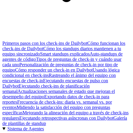
Primeros pasos con los check-ins de Dailybot
Cómo funcionan los
check-ins de Dailybot
Cómo los standups diarios mantienen a tu
equipo sincronizado
Smart standups explicados
Auto-standups de
agentes de código
Tipos de preguntas de check-in y cuándo usar
cada uno
Personalización de preguntas de check-in por tipo de
equipo
Cómo responder un check-in en Dailybot
Usando lógica
condicional en check-ins
Rastreando el ánimo del equipo con
encuestas de check-in
Ejecutando encuestas de pulso con
Dailybot
Ejecutando check-ins de planificación
semanal
Actualizaciones semanales de estado que mejoran el
desempeño del equipo
Exportando datos de check-in para
reportes
Frecuencia de check-ins: diaria vs. semanal vs. por
eventos
Midiendo la satisfacción del equipo con preguntas
específicas
Mejorando la alineación del equipo a través de check-ins
regulares
Ejecutando retrospectivas asíncronas con Dailybot
Galería
de plantillas de standup
Sistema de Agentes