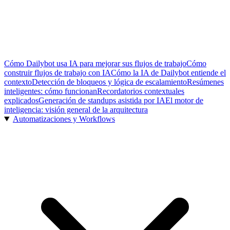
Cómo Dailybot usa IA para mejorar sus flujos de trabajo
Cómo
construir flujos de trabajo con IA
Cómo la IA de Dailybot entiende el
contexto
Detección de bloqueos y lógica de escalamiento
Resúmenes
inteligentes: cómo funcionan
Recordatorios contextuales
explicados
Generación de standups asistida por IA
El motor de
inteligencia: visión general de la arquitectura
Automatizaciones y Workflows