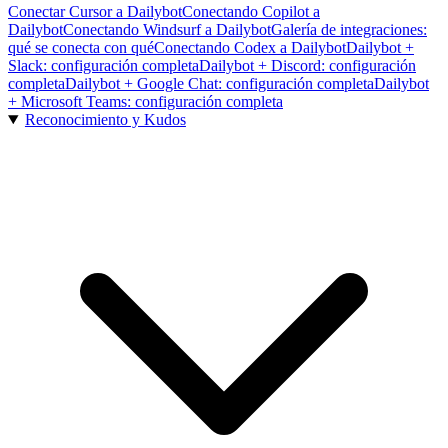
Conectar Cursor a Dailybot
Conectando Copilot a
Dailybot
Conectando Windsurf a Dailybot
Galería de integraciones:
qué se conecta con qué
Conectando Codex a Dailybot
Dailybot +
Slack: configuración completa
Dailybot + Discord: configuración
completa
Dailybot + Google Chat: configuración completa
Dailybot
+ Microsoft Teams: configuración completa
Reconocimiento y Kudos