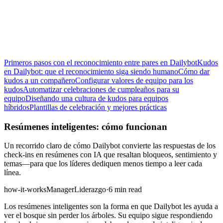
Primeros pasos con el reconocimiento entre pares en Dailybot
Kudos
en Dailybot: que el reconocimiento siga siendo humano
Cómo dar
kudos a un compañero
Configurar valores de equipo para los
kudos
Automatizar celebraciones de cumpleaños para su
equipo
Diseñando una cultura de kudos para equipos
híbridos
Plantillas de celebración y mejores prácticas
Resúmenes inteligentes: cómo funcionan
Un recorrido claro de cómo Dailybot convierte las respuestas de los
check-ins en resúmenes con IA que resaltan bloqueos, sentimiento y
temas—para que los líderes dediquen menos tiempo a leer cada
línea.
how-it-works
Manager
Liderazgo
·
6 min read
Los resúmenes inteligentes son la forma en que Dailybot les ayuda a
ver el bosque sin perder los árboles. Su equipo sigue respondiendo