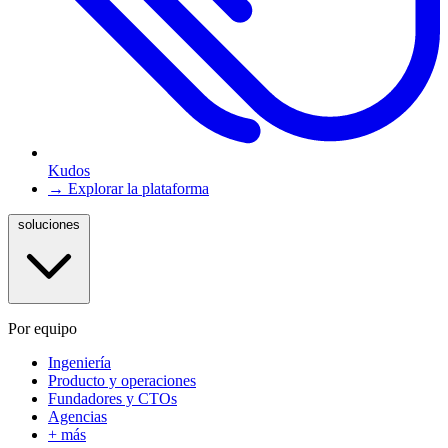
Kudos
→ Explorar la plataforma
soluciones
Por equipo
Ingeniería
Producto y operaciones
Fundadores y CTOs
Agencias
+ más