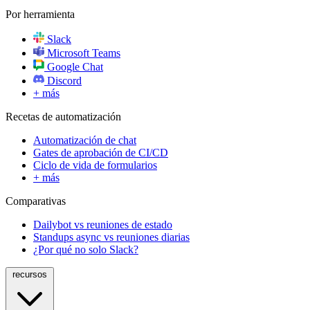
Por herramienta
Slack
Microsoft Teams
Google Chat
Discord
+ más
Recetas de automatización
Automatización de chat
Gates de aprobación de CI/CD
Ciclo de vida de formularios
+ más
Comparativas
Dailybot vs reuniones de estado
Standups async vs reuniones diarias
¿Por qué no solo Slack?
recursos