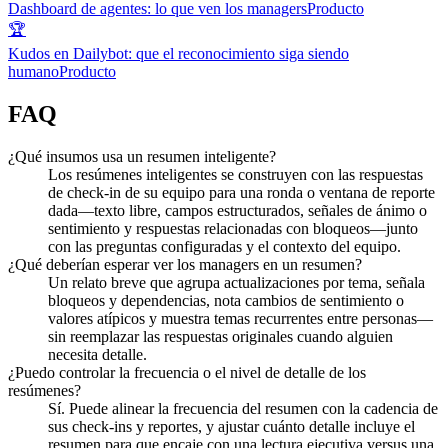
Dashboard de agentes: lo que ven los managers
Producto
🏆
Kudos en Dailybot: que el reconocimiento siga siendo
humano
Producto
FAQ
¿Qué insumos usa un resumen inteligente?
Los resúmenes inteligentes se construyen con las respuestas
de check-in de su equipo para una ronda o ventana de reporte
dada—texto libre, campos estructurados, señales de ánimo o
sentimiento y respuestas relacionadas con bloqueos—junto
con las preguntas configuradas y el contexto del equipo.
¿Qué deberían esperar ver los managers en un resumen?
Un relato breve que agrupa actualizaciones por tema, señala
bloqueos y dependencias, nota cambios de sentimiento o
valores atípicos y muestra temas recurrentes entre personas—
sin reemplazar las respuestas originales cuando alguien
necesita detalle.
¿Puedo controlar la frecuencia o el nivel de detalle de los
resúmenes?
Sí. Puede alinear la frecuencia del resumen con la cadencia de
sus check-ins y reportes, y ajustar cuánto detalle incluye el
resumen para que encaje con una lectura ejecutiva versus una