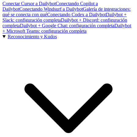
Conectar Cursor a Dailybot
Conectando Copilot a
Dailybot
Conectando Windsurf a Dailybot
Galería de integraciones:
qué se conecta con qué
Conectando Codex a Dailybot
Dailybot +
Slack: configuración completa
Dailybot + Discord: configuración
completa
Dailybot + Google Chat: configuración completa
Dailybot
+ Microsoft Teams: configuración completa
Reconocimiento y Kudos