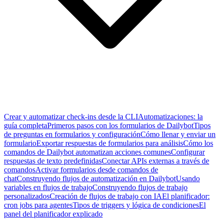
Crear y automatizar check-ins desde la CLI
Automatizaciones: la
guía completa
Primeros pasos con los formularios de Dailybot
Tipos
de preguntas en formularios y configuración
Cómo llenar y enviar un
formulario
Exportar respuestas de formularios para análisis
Cómo los
comandos de Dailybot automatizan acciones comunes
Configurar
respuestas de texto predefinidas
Conectar APIs externas a través de
comandos
Activar formularios desde comandos de
chat
Construyendo flujos de automatización en Dailybot
Usando
variables en flujos de trabajo
Construyendo flujos de trabajo
personalizados
Creación de flujos de trabajo con IA
El planificador:
cron jobs para agentes
Tipos de triggers y lógica de condiciones
El
panel del planificador explicado