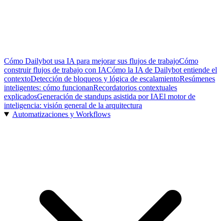
Cómo Dailybot usa IA para mejorar sus flujos de trabajo
Cómo
construir flujos de trabajo con IA
Cómo la IA de Dailybot entiende el
contexto
Detección de bloqueos y lógica de escalamiento
Resúmenes
inteligentes: cómo funcionan
Recordatorios contextuales
explicados
Generación de standups asistida por IA
El motor de
inteligencia: visión general de la arquitectura
Automatizaciones y Workflows