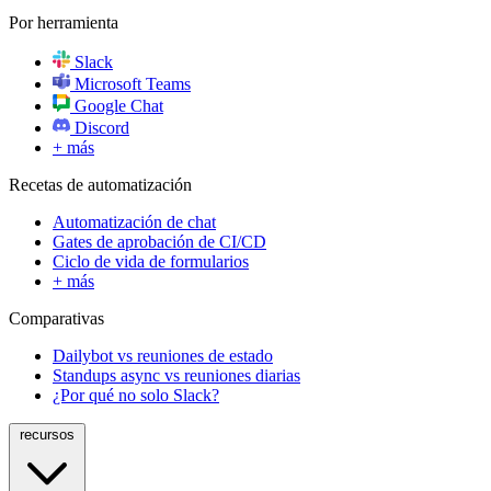
Por herramienta
Slack
Microsoft Teams
Google Chat
Discord
+ más
Recetas de automatización
Automatización de chat
Gates de aprobación de CI/CD
Ciclo de vida de formularios
+ más
Comparativas
Dailybot vs reuniones de estado
Standups async vs reuniones diarias
¿Por qué no solo Slack?
recursos