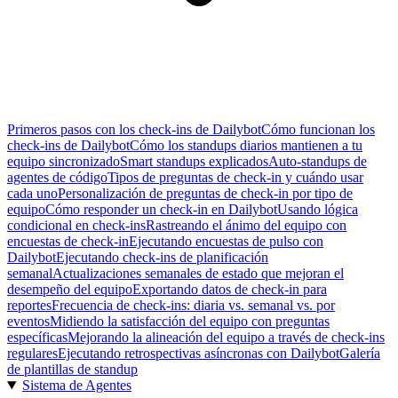
Primeros pasos con los check-ins de Dailybot
Cómo funcionan los
check-ins de Dailybot
Cómo los standups diarios mantienen a tu
equipo sincronizado
Smart standups explicados
Auto-standups de
agentes de código
Tipos de preguntas de check-in y cuándo usar
cada uno
Personalización de preguntas de check-in por tipo de
equipo
Cómo responder un check-in en Dailybot
Usando lógica
condicional en check-ins
Rastreando el ánimo del equipo con
encuestas de check-in
Ejecutando encuestas de pulso con
Dailybot
Ejecutando check-ins de planificación
semanal
Actualizaciones semanales de estado que mejoran el
desempeño del equipo
Exportando datos de check-in para
reportes
Frecuencia de check-ins: diaria vs. semanal vs. por
eventos
Midiendo la satisfacción del equipo con preguntas
específicas
Mejorando la alineación del equipo a través de check-ins
regulares
Ejecutando retrospectivas asíncronas con Dailybot
Galería
de plantillas de standup
Sistema de Agentes