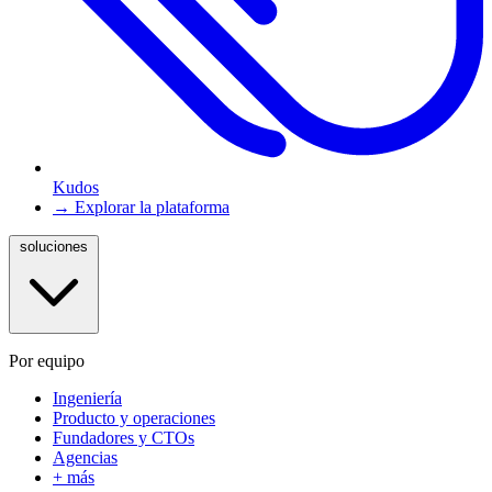
Kudos
→ Explorar la plataforma
soluciones
Por equipo
Ingeniería
Producto y operaciones
Fundadores y CTOs
Agencias
+ más