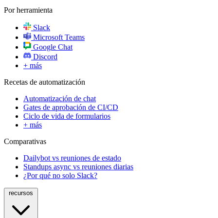
Por herramienta
Slack
Microsoft Teams
Google Chat
Discord
+ más
Recetas de automatización
Automatización de chat
Gates de aprobación de CI/CD
Ciclo de vida de formularios
+ más
Comparativas
Dailybot vs reuniones de estado
Standups async vs reuniones diarias
¿Por qué no solo Slack?
recursos