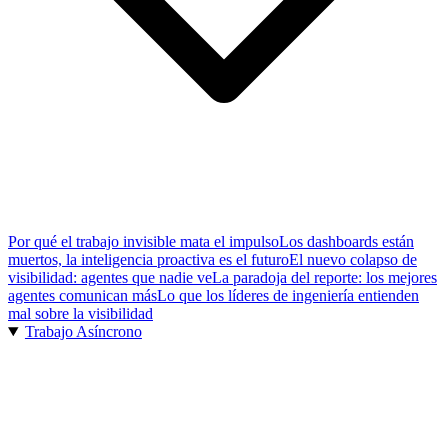
Por qué el trabajo invisible mata el impulso
Los dashboards están
muertos, la inteligencia proactiva es el futuro
El nuevo colapso de
visibilidad: agentes que nadie ve
La paradoja del reporte: los mejores
agentes comunican más
Lo que los líderes de ingeniería entienden
mal sobre la visibilidad
Trabajo Asíncrono