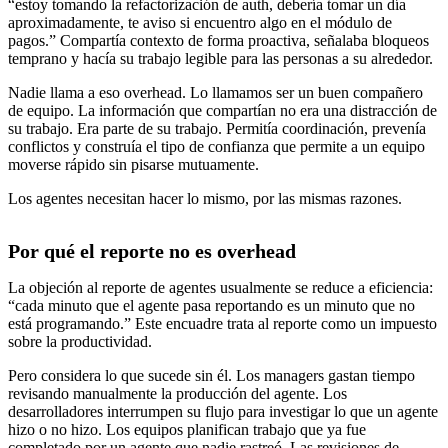
“estoy tomando la refactorización de auth, debería tomar un día
aproximadamente, te aviso si encuentro algo en el módulo de
pagos.” Compartía contexto de forma proactiva, señalaba bloqueos
temprano y hacía su trabajo legible para las personas a su alrededor.
Nadie llama a eso overhead. Lo llamamos ser un buen compañero
de equipo. La información que compartían no era una distracción de
su trabajo. Era parte de su trabajo. Permitía coordinación, prevenía
conflictos y construía el tipo de confianza que permite a un equipo
moverse rápido sin pisarse mutuamente.
Los agentes necesitan hacer lo mismo, por las mismas razones.
Por qué el reporte no es overhead
La objeción al reporte de agentes usualmente se reduce a eficiencia:
“cada minuto que el agente pasa reportando es un minuto que no
está programando.” Este encuadre trata al reporte como un impuesto
sobre la productividad.
Pero considera lo que sucede sin él. Los managers gastan tiempo
revisando manualmente la producción del agente. Los
desarrolladores interrumpen su flujo para investigar lo que un agente
hizo o no hizo. Los equipos planifican trabajo que ya fue
completado por un agente que nadie rastreó. Las revisiones de