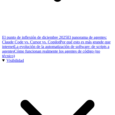
El punto de inflexión de diciembre 2025
El panorama de agentes:
Claude Code vs. Cursor vs. Copilot
Por qué esto es más grande que
internet
La evolución de la automatización de software: de scripts a
agentes
Cómo funcionan realmente los agentes de código (no
técnico)
Visibilidad