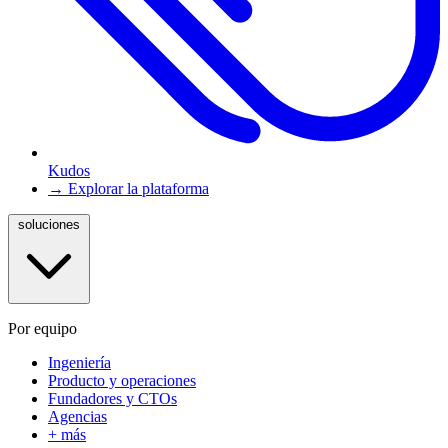
Kudos
→ Explorar la plataforma
soluciones
Por equipo
Ingeniería
Producto y operaciones
Fundadores y CTOs
Agencias
+ más