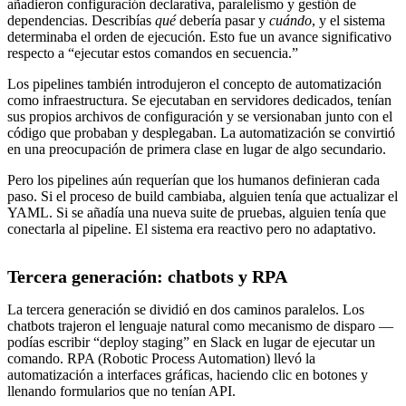
añadieron configuración declarativa, paralelismo y gestión de
dependencias. Describías
qué
debería pasar y
cuándo
, y el sistema
determinaba el orden de ejecución. Esto fue un avance significativo
respecto a “ejecutar estos comandos en secuencia.”
Los pipelines también introdujeron el concepto de automatización
como infraestructura. Se ejecutaban en servidores dedicados, tenían
sus propios archivos de configuración y se versionaban junto con el
código que probaban y desplegaban. La automatización se convirtió
en una preocupación de primera clase en lugar de algo secundario.
Pero los pipelines aún requerían que los humanos definieran cada
paso. Si el proceso de build cambiaba, alguien tenía que actualizar el
YAML. Si se añadía una nueva suite de pruebas, alguien tenía que
conectarla al pipeline. El sistema era reactivo pero no adaptativo.
Tercera generación: chatbots y RPA
La tercera generación se dividió en dos caminos paralelos. Los
chatbots trajeron el lenguaje natural como mecanismo de disparo —
podías escribir “deploy staging” en Slack en lugar de ejecutar un
comando. RPA (Robotic Process Automation) llevó la
automatización a interfaces gráficas, haciendo clic en botones y
llenando formularios que no tenían API.