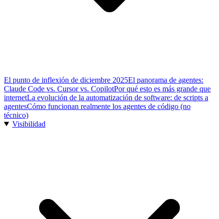
El punto de inflexión de diciembre 2025
El panorama de agentes:
Claude Code vs. Cursor vs. Copilot
Por qué esto es más grande que
internet
La evolución de la automatización de software: de scripts a
agentes
Cómo funcionan realmente los agentes de código (no
técnico)
Visibilidad