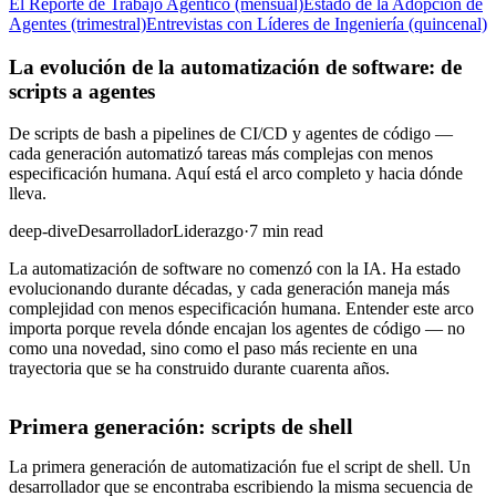
El Reporte de Trabajo Agéntico (mensual)
Estado de la Adopción de
Agentes (trimestral)
Entrevistas con Líderes de Ingeniería (quincenal)
La evolución de la automatización de software: de
scripts a agentes
De scripts de bash a pipelines de CI/CD y agentes de código —
cada generación automatizó tareas más complejas con menos
especificación humana. Aquí está el arco completo y hacia dónde
lleva.
deep-dive
Desarrollador
Liderazgo
·
7 min read
La automatización de software no comenzó con la IA. Ha estado
evolucionando durante décadas, y cada generación maneja más
complejidad con menos especificación humana. Entender este arco
importa porque revela dónde encajan los agentes de código — no
como una novedad, sino como el paso más reciente en una
trayectoria que se ha construido durante cuarenta años.
Primera generación: scripts de shell
La primera generación de automatización fue el script de shell. Un
desarrollador que se encontraba escribiendo la misma secuencia de