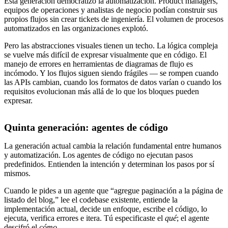
Esta generación democratizó la automatización. Product managers,
equipos de operaciones y analistas de negocio podían construir sus
propios flujos sin crear tickets de ingeniería. El volumen de procesos
automatizados en las organizaciones explotó.
Pero las abstracciones visuales tienen un techo. La lógica compleja
se vuelve más difícil de expresar visualmente que en código. El
manejo de errores en herramientas de diagramas de flujo es
incómodo. Y los flujos siguen siendo frágiles — se rompen cuando
las APIs cambian, cuando los formatos de datos varían o cuando los
requisitos evolucionan más allá de lo que los bloques pueden
expresar.
Quinta generación: agentes de código
La generación actual cambia la relación fundamental entre humanos
y automatización. Los agentes de código no ejecutan pasos
predefinidos. Entienden la intención y determinan los pasos por sí
mismos.
Cuando le pides a un agente que “agregue paginación a la página de
listado del blog,” lee el codebase existente, entiende la
implementación actual, decide un enfoque, escribe el código, lo
ejecuta, verifica errores e itera. Tú especificaste el
qué
; el agente
descifró el
cómo
.