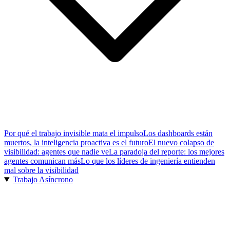
Por qué el trabajo invisible mata el impulso
Los dashboards están
muertos, la inteligencia proactiva es el futuro
El nuevo colapso de
visibilidad: agentes que nadie ve
La paradoja del reporte: los mejores
agentes comunican más
Lo que los líderes de ingeniería entienden
mal sobre la visibilidad
Trabajo Asíncrono