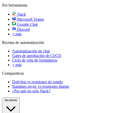
Por herramienta
Slack
Microsoft Teams
Google Chat
Discord
+ más
Recetas de automatización
Automatización de chat
Gates de aprobación de CI/CD
Ciclo de vida de formularios
+ más
Comparativas
Dailybot vs reuniones de estado
Standups async vs reuniones diarias
¿Por qué no solo Slack?
recursos