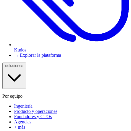
Kudos
→ Explorar la plataforma
soluciones
Por equipo
Ingeniería
Producto y operaciones
Fundadores y CTOs
Agencias
+ más