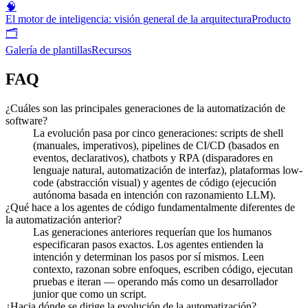
🧠
El motor de inteligencia: visión general de la arquitectura
Producto
🗂️
Galería de plantillas
Recursos
FAQ
¿Cuáles son las principales generaciones de la automatización de
software?
La evolución pasa por cinco generaciones: scripts de shell
(manuales, imperativos), pipelines de CI/CD (basados en
eventos, declarativos), chatbots y RPA (disparadores en
lenguaje natural, automatización de interfaz), plataformas low-
code (abstracción visual) y agentes de código (ejecución
autónoma basada en intención con razonamiento LLM).
¿Qué hace a los agentes de código fundamentalmente diferentes de
la automatización anterior?
Las generaciones anteriores requerían que los humanos
especificaran pasos exactos. Los agentes entienden la
intención y determinan los pasos por sí mismos. Leen
contexto, razonan sobre enfoques, escriben código, ejecutan
pruebas e iteran — operando más como un desarrollador
junior que como un script.
¿Hacia dónde se dirige la evolución de la automatización?